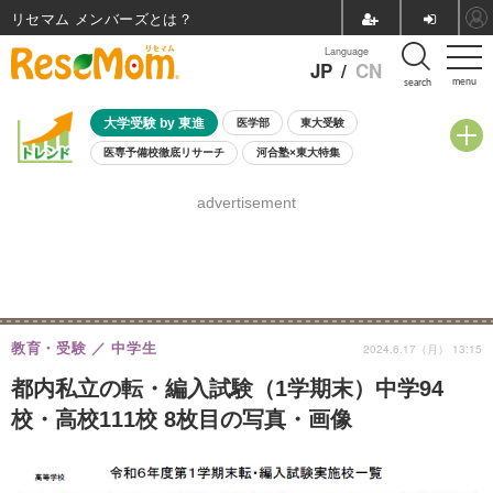
リセマム メンバーズ
Language
JP
/
CN
menu
search
大学受験 by 東進
医学部
東大受験
医専予備校徹底リサーチ
河合塾×東大特集
親子で考える大学選び
高校受験
中学受験
小学校受験
advertisement
共通テスト
夏休み
8月開催学校説明会・相談会
8月開催イベント・WS
全国公立高校 過去問
人気記事
自由研究教材（小学生向け）
自由研究教材（中学生向け）
ランキング
教育・受験
中学生
2024.6.17（月） 13:15
都内私立の転・編入試験（1学期末）中学94
校・高校111校 8枚目の写真・画像