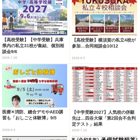
【高校受験】【中学受験】兵庫
【高校受験】横須賀の私立4校が
県内の私立31校が集結、個別相
参加…合同相談会10/12
談会9/6
2026.7.28
2026.8.5
医療✕消防、縫合デモやAED講
【中学受験2027】人気校の併願
習も「おしごと体験博」9/5
先は…四谷大塚「第2回合不合判
定テスト」結果
2026.8.6
2026.7.16