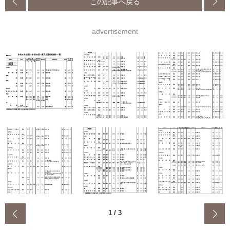
この記事へ戻る
advertisement
‹
1
/
3