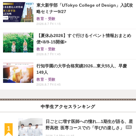
東大新学部「UTokyo College of Design」入試攻
略セミナー9/27
教育・受験
2026.8.7 Fri 1:15
【夏休み2026】すぐ行けるイベント情報おまとめ
便<8/9-15開催>
教育・受験
2026.8.7 Fri 1:45
行知学園の大学合格実績2026...東大55人、早慶
149人
教育・受験
2026.8.7 Fri 0:45
中学生アクセスランキング
日ごとに増す医師への憧れ…1期生が語る、星
野高校 医専コースでの「学びの楽しさ」
PR
2026.7.6 Mon 11:45