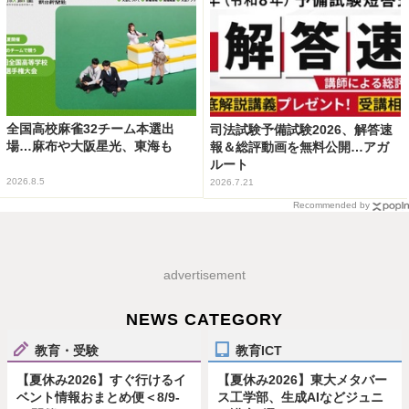
全国高校麻雀32チーム本選出
司法試験予備試験2026、解答速
場…麻布や大阪星光、東海も
報＆総評動画を無料公開…アガ
ルート
2026.8.5
2026.7.21
Recommended by
advertisement
NEWS CATEGORY
教育・受験
教育ICT
【夏休み2026】すぐ行けるイ
【夏休み2026】東大メタバー
ベント情報おまとめ便＜8/9-
ス工学部、生成AIなどジュニ