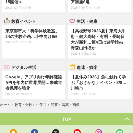
15開催＞
ア講座6選
2026.8.7 Fri 19:45
2026.7.30 Thu 11:15
教育イベント
生活・健康
東京都市大「科学体験教室」
【高校野球2026夏】東海大甲
24の実験企画…小中向け9/6
府・健大高崎・有明・長崎日
大が勝利…第4日は遊学館vs
2026.8.7 Fri 18:15
青森山田ほか
2026.8.8 Sat 9:52
デジタル生活
趣味・娯楽
Google、アプリ向け年齢確認
【夏休み2026】魚に触れて学
APIを年内に世界展開…未成年
ぶ「おさかな」イベント8/8…
者保護を強化
川崎市
2026.7.31 Fri 13:45
2026.8.7 Fri 10:45
ホーム
›
教育・受験
›
中学生
›
記事
›
写真・画像
TOP