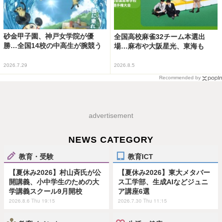
砂金甲子園、神戸女学院が優
全国高校麻雀32チーム本選出
勝…全国14校の中高生が腕競う
場…麻布や大阪星光、東海も
2026.7.29
2026.8.5
Recommended by
advertisement
NEWS CATEGORY
教育・受験
教育ICT
【夏休み2026】村山斉氏が公
【夏休み2026】東大メタバー
開講義、小中学生のための大
ス工学部、生成AIなどジュニ
学講義スクール9月開校
ア講座6選
2026.8.6 Thu 19:15
2026.7.30 Thu 11:15