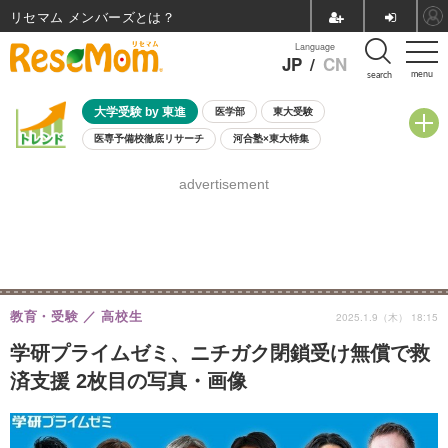
リセマム メンバーズ
Language
JP
/
CN
menu
search
大学受験 by 東進
医学部
東大受験
医専予備校徹底リサーチ
河合塾×東大特集
親子で考える大学選び
高校受験
中学受験
小学校受験
advertisement
共通テスト
夏休み
8月開催学校説明会・相談会
8月開催イベント・WS
全国公立高校 過去問
人気記事
自由研究教材（小学生向け）
自由研究教材（中学生向け）
ランキング
教育・受験
高校生
2025.1.9（木） 18:15
学研プライムゼミ、ニチガク閉鎖受け無償で救
済支援 2枚目の写真・画像