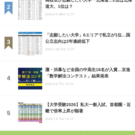
道大、1位は？
2026.8.5 Wed 12:15
「志願したい大学」6エリアで私立が1位…国
公立志向は2年連続低下
2026.7.28 Tue 17:27
灘・渋幕など全国の中高生18名が入賞…京進
「数学解法コンテスト」結果発表
2026.8.6 Thu 16:15
【大学受験2026】私大一般入試、首都圏・近
畿で倍率上昇が顕著
2026.7.9 Thu 19:15