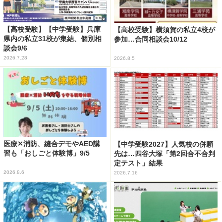
【高校受験】【中学受験】兵庫
【高校受験】横須賀の私立4校が
県内の私立31校が集結、個別相
参加…合同相談会10/12
談会9/6
2026.7.28
2026.8.5
医療✕消防、縫合デモやAED講
【中学受験2027】人気校の併願
習も「おしごと体験博」9/5
先は…四谷大塚「第2回合不合判
定テスト」結果
2026.8.6
2026.7.16