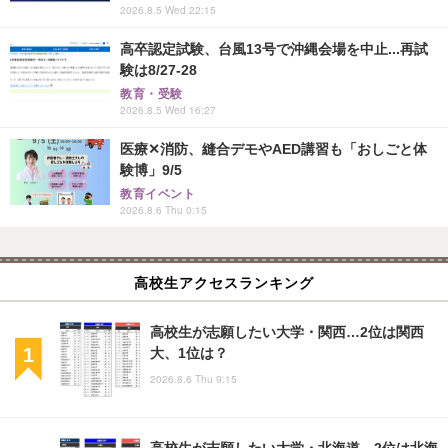
2026.8.5 Wed 22:15
高卒認定試験、台風13号で沖縄会場を中止...再試
験は8/27-28
教育・受験
2026.8.5 Wed 16:27
医療✕消防、縫合デモやAED講習も「おしごと体
験博」9/5
教育イベント
2026.8.6 Thu 0:15
高校生アクセスランキング
高校生が志願したい大学・関西…2位は関西
大、1位は？
2026.8.6 Thu 9:15
高校生が志願したい大学・北海道…2位は北海