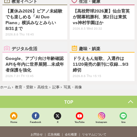
教育イベント
生活・健康
【夏休み2026】ピアノ未経験
【高校野球2026夏】仙台育英
でも楽しめる「AI Duo
が開幕戦勝利、第2日は東筑
Piano」横浜みなとみらい
vs神村学園ほか
8/31まで
2026.8.5 Wed 20:32
2026.8.6 Thu 19:45
デジタル生活
趣味・娯楽
Google、アプリ向け年齢確認
ドラえもん短歌、入選作は
APIを年内に世界展開…未成年
11/20発売の新刊に収録…9/3
者保護を強化
締切
2026.7.31 Fri 13:45
2026.8.6 Thu 15:15
ホーム
›
教育・受験
›
高校生
›
記事
›
写真・画像
TOP
Home
Facebook
X
YouTube
Instagram
line
お問合せ
広告掲載
会社概要
リセマムについて