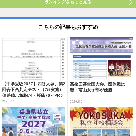
ランキングをもっと見る
こちらの記事もおすすめ
【中学受験2027】四谷大塚、第2
高校囲碁全国大会、団体戦は
回合不合判定テスト（7/5実施）
灘・南山女子部が優勝
偏差値…筑駒74・桜蔭70＜PR＞
2026.7.10
2026.8.5