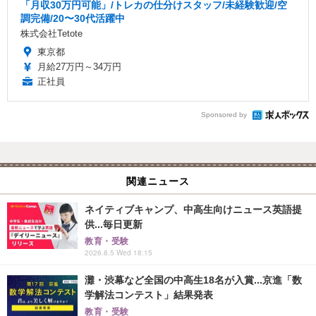
「月収30万円可能」/トレカの仕分けスタッフ/未経験歓迎/空
調完備/20〜30代活躍中
株式会社Tetote
東京都
月給27万円～34万円
正社員
Sponsored by
関連ニュース
ネイティブキャンプ、中高生向けニュース英語提
供...毎日更新
教育・受験
2026.8.5 Wed 18:15
灘・渋幕など全国の中高生18名が入賞...京進「数
学解法コンテスト」結果発表
教育・受験