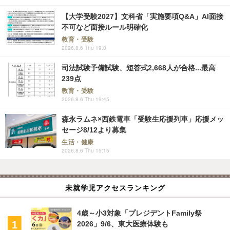
【大学受験2027】文科省「実施要項Q&A」AI面接
不可など面接ルール明確化
教育・受験
2026.8.6 Thu 19:0
司法試験予備試験、短答式2,668人が合格...最高
239点
教育・受験
2026.8.6 Thu 19:45
森永ラムネ×西鉄電車「受験生応援列車」応援メッ
セージ8/12より募集
生活・健康
2026.8.6 Thu 15:15
未就学児アクセスランキング
4歳～小3対象「プレジデントFamily祭
2026」9/6、東大医療体験も