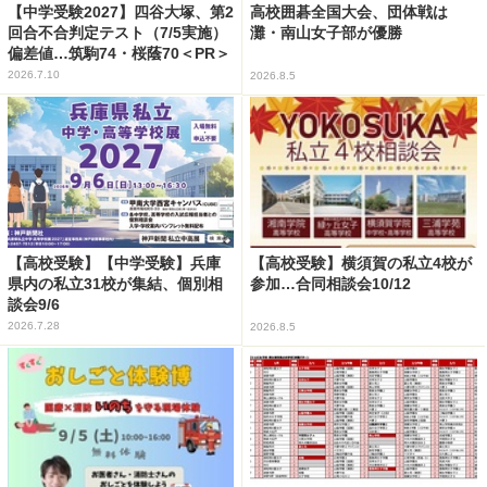
【中学受験2027】四谷大塚、第2
高校囲碁全国大会、団体戦は
回合不合判定テスト（7/5実施）
灘・南山女子部が優勝
偏差値…筑駒74・桜蔭70＜PR＞
2026.7.10
2026.8.5
【高校受験】【中学受験】兵庫
【高校受験】横須賀の私立4校が
県内の私立31校が集結、個別相
参加…合同相談会10/12
談会9/6
2026.7.28
2026.8.5