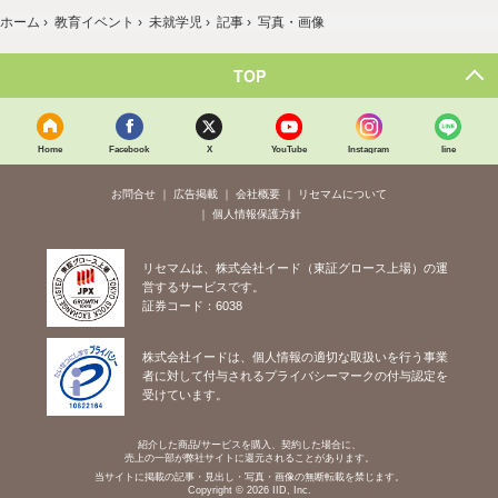
ホーム
›
教育イベント
›
未就学児
›
記事
›
写真・画像
TOP
Home
Facebook
X
YouTube
Instagram
line
お問合せ
広告掲載
会社概要
リセマムについて
個人情報保護方針
リセマムは、株式会社イード（東証グロース上場）の運
営するサービスです。
証券コード：6038
株式会社イードは、個人情報の適切な取扱いを行う事業
者に対して付与されるプライバシーマークの付与認定を
受けています。
紹介した商品/サービスを購入、契約した場合に、
売上の一部が弊社サイトに還元されることがあります。
当サイトに掲載の記事・見出し・写真・画像の無断転載を禁じます。
Copyright © 2026 IID, Inc.