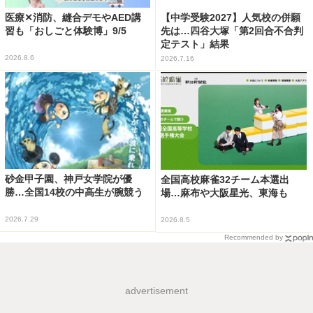
医療✕消防、縫合デモやAED講
【中学受験2027】人気校の併願
習も「おしごと体験博」9/5
先は…四谷大塚「第2回合不合判
定テスト」結果
2026.8.6
2026.7.16
砂金甲子園、神戸女学院が優
全国高校麻雀32チーム本選出
勝…全国14校の中高生が腕競う
場…麻布や大阪星光、東海も
2026.7.29
2026.8.5
Recommended by
advertisement