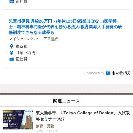
正社員
児童指導員/月給28万円～/年休125日/残業ほぼなし/医学博
士・精神科専門医が代表を務める法人/教育業界大手開発の研
修制度でさらなる成長も
マイシェルパジュニア常盤台
東京都
月給28万円～
正社員
Sponsored by
関連ニュース
東大新学部「UTokyo College of Design」入試攻
略セミナー9/27
教育・受験
2026.8.7 Fri 1:15