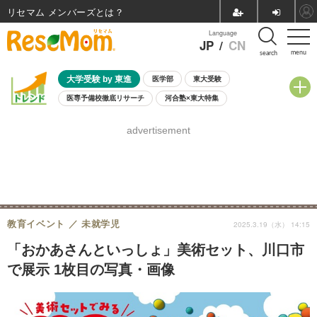
リセマム メンバーズ
Language
JP
/
CN
menu
search
大学受験 by 東進
医学部
東大受験
医専予備校徹底リサーチ
河合塾×東大特集
親子で考える大学選び
高校受験
中学受験
小学校受験
advertisement
共通テスト
夏休み
8月開催学校説明会・相談会
8月開催イベント・WS
全国公立高校 過去問
人気記事
自由研究教材（小学生向け）
自由研究教材（中学生向け）
ランキング
教育イベント
未就学児
2025.3.19（水） 14:15
「おかあさんといっしょ」美術セット、川口市
で展示 1枚目の写真・画像