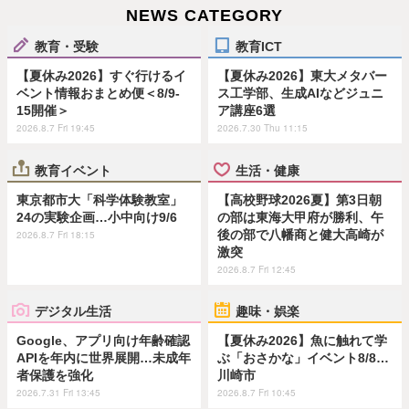
NEWS CATEGORY
教育・受験
教育ICT
【夏休み2026】すぐ行けるイ
【夏休み2026】東大メタバー
ベント情報おまとめ便＜8/9-
ス工学部、生成AIなどジュニ
15開催＞
ア講座6選
2026.8.7 Fri 19:45
2026.7.30 Thu 11:15
教育イベント
生活・健康
東京都市大「科学体験教室」
【高校野球2026夏】第3日朝
24の実験企画…小中向け9/6
の部は東海大甲府が勝利、午
後の部で八幡商と健大高崎が
2026.8.7 Fri 18:15
激突
2026.8.7 Fri 12:45
デジタル生活
趣味・娯楽
Google、アプリ向け年齢確認
【夏休み2026】魚に触れて学
APIを年内に世界展開…未成年
ぶ「おさかな」イベント8/8…
者保護を強化
川崎市
2026.7.31 Fri 13:45
2026.8.7 Fri 10:45