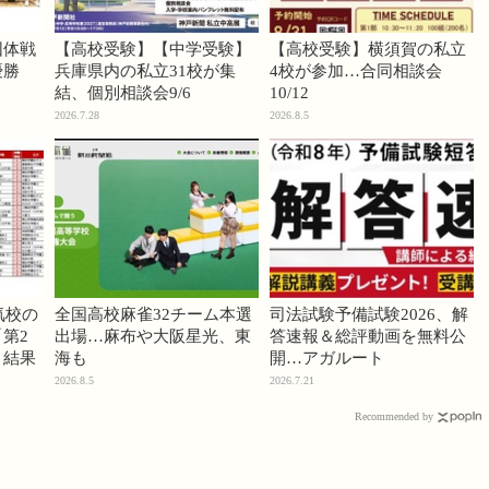
団体戦
【高校受験】【中学受験】
【高校受験】横須賀の私立
優勝
兵庫県内の私立31校が集
4校が参加…合同相談会
結、個別相談会9/6
10/12
2026.7.28
2026.8.5
気校の
全国高校麻雀32チーム本選
司法試験予備試験2026、解
第2
出場…麻布や大阪星光、東
答速報＆総評動画を無料公
」結果
海も
開…アガルート
2026.8.5
2026.7.21
Recommended by