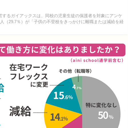
」を運営するガイアックスは、同校の児童生徒の保護者を対象にアンケ
人（29.7％）が「子供の不登校をきっかけに離職または減給を経