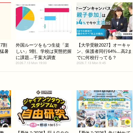
7割
外国ルーツをもつ生徒「楽
【大学受験2027】オーキャ
猛暑
しい」9割、学校は実態把握
ン、保護者同行64%…高2ま
に課題…千葉大調査
でに何校行ってる？
2026.7.13 Mon 19:00
2026.7.13 Mon 9:45
教
【夏休み2026】巨人Gタウ
【夏休み2026】魚に触れて