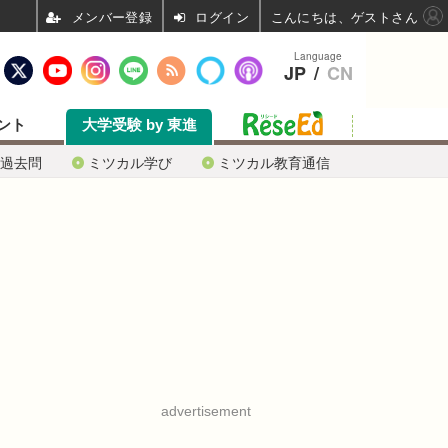
ログイン
こんにちは、ゲストさん
Language
JP
/
CN
ント
大学受験 by 東進
過去問
ミツカル学び
ミツカル教育通信
advertisement