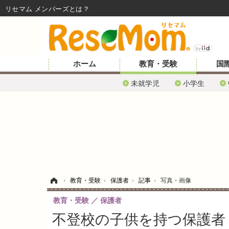
リセマム メンバーズ
ホーム
教育・受験
国
未就学児
小学生
ホーム
›
教育・受験
›
保護者
›
記事
›
写真・画像
教育・受験
保護者
不登校の子供を持つ保護者