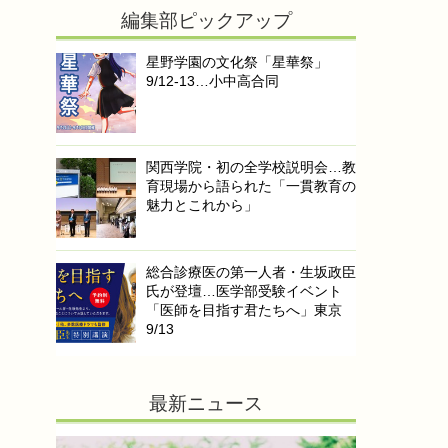
編集部ピックアップ
星野学園の文化祭「星華祭」
9/12-13…小中高合同
関西学院・初の全学校説明会…教
育現場から語られた「一貫教育の
魅力とこれから」
総合診療医の第一人者・生坂政臣
氏が登壇…医学部受験イベント
「医師を目指す君たちへ」東京
9/13
最新ニュース