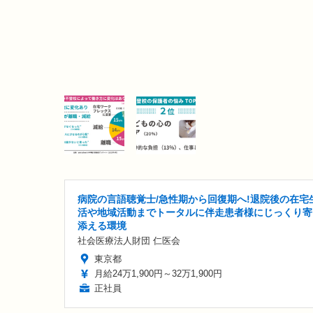
病院の言語聴覚士/急性期から回復期へ!退院後の在宅
活や地域活動までトータルに伴走患者様にじっくり寄
添える環境
社会医療法人財団 仁医会
東京都
月給24万1,900円～32万1,900円
正社員