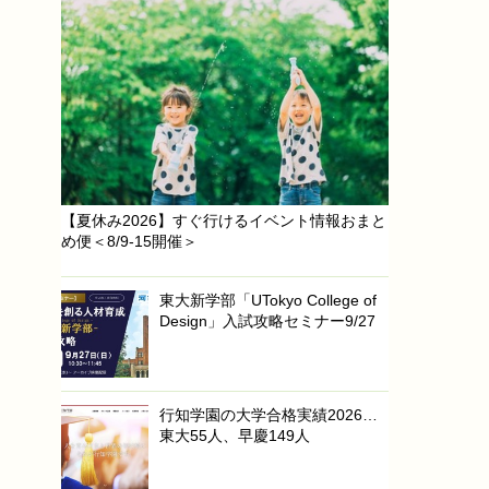
【夏休み2026】すぐ行けるイベント情報おまと
め便＜8/9-15開催＞
東大新学部「UTokyo College of
Design」入試攻略セミナー9/27
行知学園の大学合格実績2026…
東大55人、早慶149人