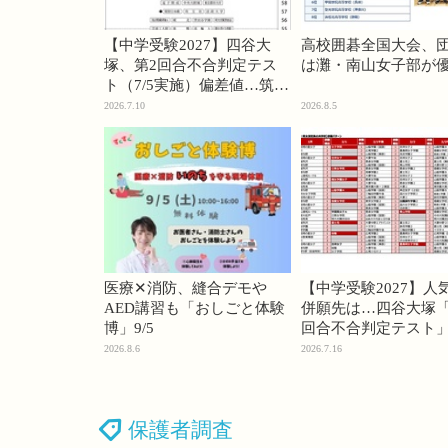
【中学受験2027】四谷大
高校囲碁全国大会、
塚、第2回合不合判定テス
は灘・南山女子部が
ト（7/5実施）偏差値…筑駒
74・桜蔭70＜PR＞
2026.7.10
2026.8.5
医療✕消防、縫合デモや
【中学受験2027】人
AED講習も「おしごと体験
併願先は…四谷大塚「
博」9/5
回合不合判定テスト
2026.8.6
2026.7.16
保護者調査