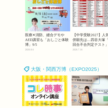
医療✕消防、縫合デモや
【中学受験2027】人
AED講習も「おしごと体験
併願先は…四谷大塚「
博」9/5
回合不合判定テスト
2026.8.6
2026.7.16
大阪・関西万博（EXPO2025）