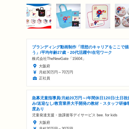
ブランディング動画制作「理想のキャリアをここで描
う」/平均年齢27歳・20代活躍中/在宅ワーク
株式会社TheNewGate「15604」
大阪府
月給30万円～70万円
正社員
急募児童指導員/月給20万円～/年間休日120日/土日祝
み/送迎なし/教育業界大手開発の教材・スタッフ研修
度あり
児童発達支援・放課後等デイサービス bee. for kids
大阪府
月給20万円～30万円