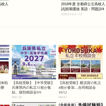
高校入
2018年度 京都府公立高校入
試[前期選抜 英語・問題]2/4
2026.8.9 Sun 17:9
団体戦
【高校受験】【中学受験】
【高校受験】横須賀の私立
優勝
兵庫県内の私立31校が集
4校が参加…合同相談会
結、個別相談会9/6
10/12
2026.7.28
2026.8.5