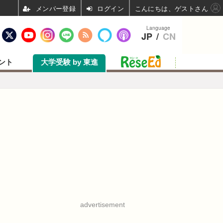
ログイン
こんにちは、ゲストさん
Language
JP
/
CN
ント
大学受験 by 東進
advertisement