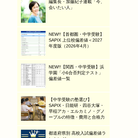
編集長・加藤紀子連載「今、
会いたい人」
NEW!!【首都圏・中学受験】
SAPIX 上位校偏差値＜2027
年度版（2026年4月）
NEW!!【関西・中学受験】浜
学園「小6合否判定テスト」
偏差値一覧
【中学受験の塾選び】
SAPIX・日能研・四谷大塚・
早稲アカ・エルカミノ・グノ
ーブルの特徴・費用と合格力
都道府県別 高校入試偏差値ラ