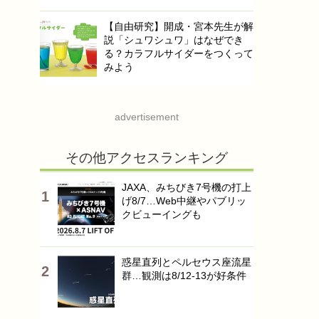
【自由研究】開成・宮本先生が解
説「シュワシュワ」はなぜでき
る？カラフルサイダーをつくって
みよう
advertisement
その他アクセスランキング
JAXA、みちびき7号機の打上
げ8/7…Web中継やパブリッ
クビューイングも
惑星直列とペルセウス座流星
群…観測は8/12-13が好条件