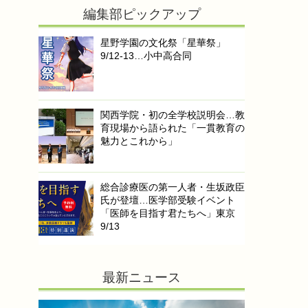
編集部ピックアップ
星野学園の文化祭「星華祭」
9/12-13…小中高合同
関西学院・初の全学校説明会…教
育現場から語られた「一貫教育の
魅力とこれから」
総合診療医の第一人者・生坂政臣
氏が登壇…医学部受験イベント
「医師を目指す君たちへ」東京
9/13
最新ニュース