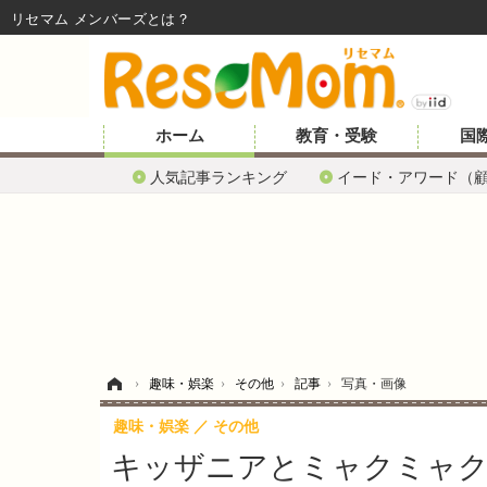
リセマム メンバーズ
ホーム
教育・受験
国
人気記事ランキング
イード・アワード（
ホーム
›
趣味・娯楽
›
その他
›
記事
›
写真・画像
趣味・娯楽
その他
キッザニアとミャクミャク