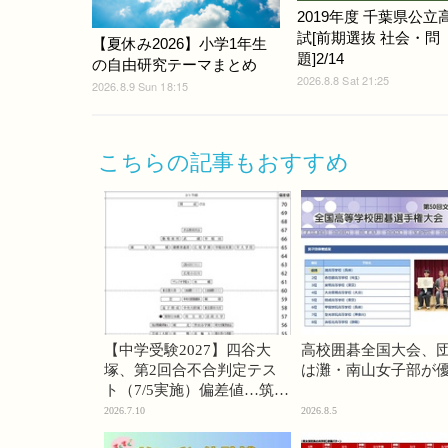
2019年度 千葉県公立
試[前期選抜 社会・問
【夏休み2026】小学1年生
題]2/14
の自由研究テーマまとめ
2026.8.8 Sat 21:25
2026.8.9 Sun 18:15
こちらの記事もおすすめ
【中学受験2027】四谷大
高校囲碁全国大会、
塚、第2回合不合判定テス
は灘・南山女子部が
ト（7/5実施）偏差値…筑駒
74・桜蔭70＜PR＞
2026.7.10
2026.8.5