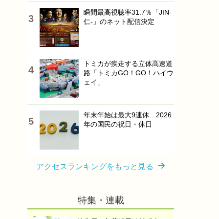
瞬間最高視聴率31.7％「JIN-
仁-」のネット配信決定
トミカが疾走する立体高速道
路「トミカGO！GO！ハイウ
ェイ」
年末年始は最大9連休…2026
年の国民の祝日・休日
アクセスランキングをもっと見る
特集・連載