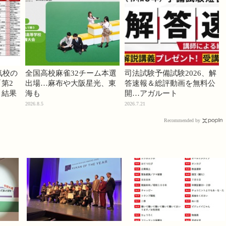
気校の
全国高校麻雀32チーム本選
司法試験予備試験2026、解
第2
出場…麻布や大阪星光、東
答速報＆総評動画を無料公
」結果
海も
開…アガルート
2026.8.5
2026.7.21
Recommended by