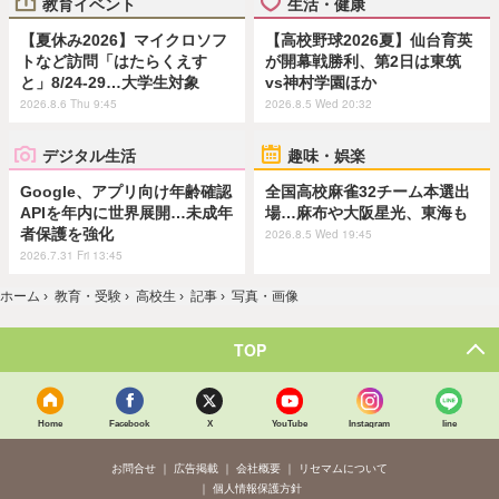
教育イベント
生活・健康
【夏休み2026】マイクロソフ
【高校野球2026夏】仙台育英
トなど訪問「はたらくえす
が開幕戦勝利、第2日は東筑
と」8/24-29…大学生対象
vs神村学園ほか
2026.8.6 Thu 9:45
2026.8.5 Wed 20:32
デジタル生活
趣味・娯楽
Google、アプリ向け年齢確認
全国高校麻雀32チーム本選出
APIを年内に世界展開…未成年
場…麻布や大阪星光、東海も
者保護を強化
2026.8.5 Wed 19:45
2026.7.31 Fri 13:45
ホーム
›
教育・受験
›
高校生
›
記事
›
写真・画像
TOP
Home
Facebook
X
YouTube
Instagram
line
お問合せ
広告掲載
会社概要
リセマムについて
個人情報保護方針