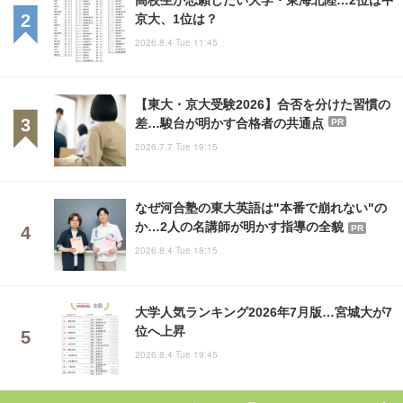
京大、1位は？
2026.8.4 Tue 11:45
【東大・京大受験2026】合否を分けた習慣の
差…駿台が明かす合格者の共通点
PR
2026.7.7 Tue 19:15
なぜ河合塾の東大英語は"本番で崩れない"の
か…2人の名講師が明かす指導の全貌
PR
2026.8.4 Tue 18:15
大学人気ランキング2026年7月版…宮城大が7
位へ上昇
2026.8.4 Tue 19:45