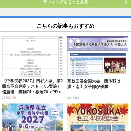
ランキングをもっと見る
こちらの記事もおすすめ
【中学受験2027】四谷大塚、第2
高校囲碁全国大会、団体戦は
回合不合判定テスト（7/5実施）
灘・南山女子部が優勝
偏差値…筑駒74・桜蔭70＜PR＞
2026.7.10
2026.8.5