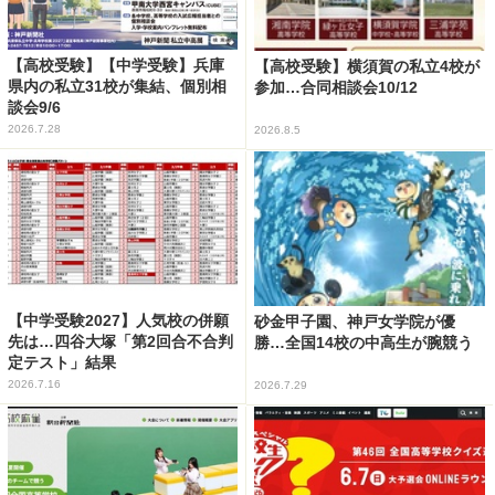
【高校受験】【中学受験】兵庫
【高校受験】横須賀の私立4校が
県内の私立31校が集結、個別相
参加…合同相談会10/12
談会9/6
2026.7.28
2026.8.5
【中学受験2027】人気校の併願
砂金甲子園、神戸女学院が優
先は…四谷大塚「第2回合不合判
勝…全国14校の中高生が腕競う
定テスト」結果
2026.7.16
2026.7.29