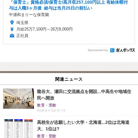
「保育士」資格必須/保育士/️高月収257,100円以上 ️有給休暇付
与は入職3ヶ月後 ️ 給与は当月25日の前払い
中浦和まりーな保育園
埼玉県
月給25万7,100円～26万8,000円
正社員
Sponsored by
関連ニュース
龍谷大、瀬田に交流拠点を開設...中高生や地域住
民へ開放
教育・受験
2026.8.4 Tue 21:15
高校生が志願したい大学・北海道...2位は北海道
大、1位は?
教育・受験