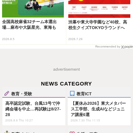
全国高校麻雀32チーム本選出
渋幕や東大寺学園など40校、高
場…麻布や大阪星光、東海も
校生クイズTOKYOラウンドへ
2026.8.5
2026.7.29
Recommended by
advertisement
NEWS CATEGORY
教育・受験
教育ICT
高卒認定試験、台風13号で沖
【夏休み2026】東大メタバー
縄会場を中止…再試験は8/27-
ス工学部、生成AIなどジュニ
28
ア講座6選
2026.8.6 Thu 10:27
2026.7.30 Thu 11:15