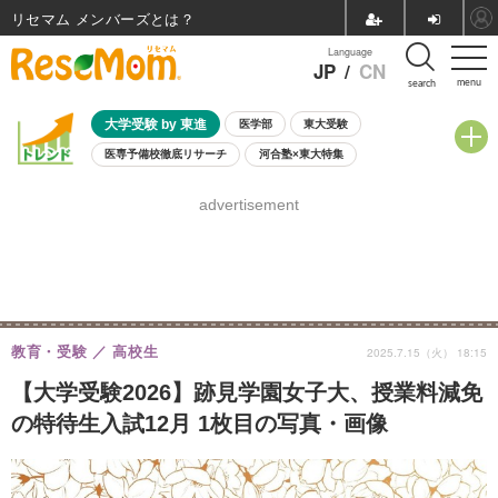
リセマム メンバーズ
Language
JP
/
CN
menu
search
大学受験 by 東進
医学部
東大受験
医専予備校徹底リサーチ
河合塾×東大特集
親子で考える大学選び
高校受験
中学受験
小学校受験
advertisement
共通テスト
夏休み
8月開催学校説明会・相談会
8月開催イベント・WS
全国公立高校 過去問
人気記事
自由研究教材（小学生向け）
自由研究教材（中学生向け）
ランキング
教育・受験
高校生
2025.7.15（火） 18:15
【大学受験2026】跡見学園女子大、授業料減免
の特待生入試12月 1枚目の写真・画像