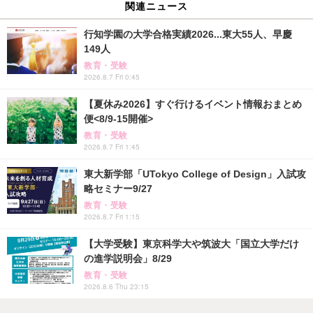
関連ニュース
行知学園の大学合格実績2026...東大55人、早慶
149人
教育・受験
2026.8.7 Fri 0:45
【夏休み2026】すぐ行けるイベント情報おまとめ
便<8/9-15開催>
教育・受験
2026.8.7 Fri 1:45
東大新学部「UTokyo College of Design」入試攻
略セミナー9/27
教育・受験
2026.8.7 Fri 1:15
【大学受験】東京科学大や筑波大「国立大学だけ
の進学説明会」8/29
教育・受験
2026.8.6 Thu 23:15