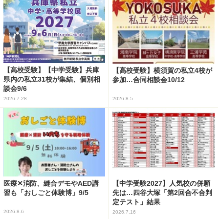
【高校受験】【中学受験】兵庫
【高校受験】横須賀の私立4校が
県内の私立31校が集結、個別相
参加…合同相談会10/12
談会9/6
2026.7.28
2026.8.5
医療✕消防、縫合デモやAED講
【中学受験2027】人気校の併願
習も「おしごと体験博」9/5
先は…四谷大塚「第2回合不合判
定テスト」結果
2026.8.6
2026.7.16