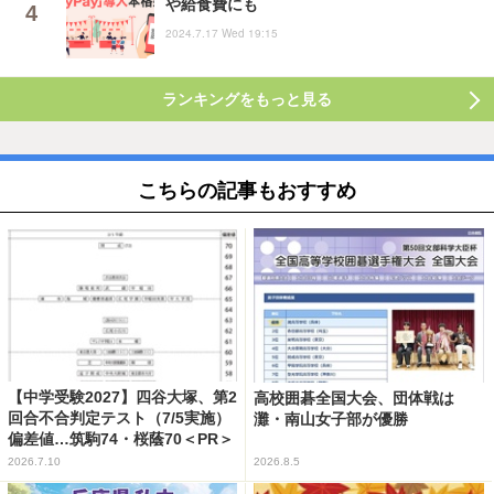
や給食費にも
2024.7.17 Wed 19:15
ランキングをもっと見る
こちらの記事もおすすめ
【中学受験2027】四谷大塚、第2
高校囲碁全国大会、団体戦は
回合不合判定テスト（7/5実施）
灘・南山女子部が優勝
偏差値…筑駒74・桜蔭70＜PR＞
2026.7.10
2026.8.5