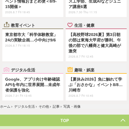
ベント情報おまとめ便＜8/9-
ス工学部、生成AIなどジュニ
15開催＞
ア講座6選
2026.8.7 Fri 19:45
2026.7.30 Thu 11:15
教育イベント
生活・健康
東京都市大「科学体験教室」
【高校野球2026夏】第3日朝
24の実験企画…小中向け9/6
の部は東海大甲府が勝利、午
後の部で八幡商と健大高崎が
2026.8.7 Fri 18:15
激突
2026.8.7 Fri 12:45
デジタル生活
趣味・娯楽
Google、アプリ向け年齢確認
【夏休み2026】魚に触れて学
APIを年内に世界展開…未成年
ぶ「おさかな」イベント8/8…
者保護を強化
川崎市
2026.7.31 Fri 13:45
2026.8.7 Fri 10:45
ホーム
›
デジタル生活
›
その他
›
記事
›
写真・画像
TOP