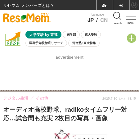
リセマム メンバーズ
Language
JP
/
CN
menu
search
大学受験 by 東進
医学部
東大受験
医専予備校徹底リサーチ
河合塾×東大特集
親子で考える大学選び
高校受験
中学受験
小学校受験
advertisement
共通テスト
夏休み
8月開催学校説明会・相談会
8月開催イベント・WS
全国公立高校 過去問
人気記事
自由研究教材（小学生向け）
自由研究教材（中学生向け）
ランキング
デジタル生活
その他
2025.7.30（水） 18:15
オーディオ高校野球、radikoタイムフリー対
応…試合間も充実 2枚目の写真・画像