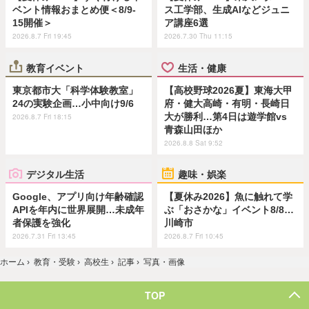
ベント情報おまとめ便＜8/9-
ス工学部、生成AIなどジュニ
15開催＞
ア講座6選
2026.8.7 Fri 19:45
2026.7.30 Thu 11:15
教育イベント
生活・健康
東京都市大「科学体験教室」
【高校野球2026夏】東海大甲
24の実験企画…小中向け9/6
府・健大高崎・有明・長崎日
大が勝利…第4日は遊学館vs
2026.8.7 Fri 18:15
青森山田ほか
2026.8.8 Sat 9:52
デジタル生活
趣味・娯楽
Google、アプリ向け年齢確認
【夏休み2026】魚に触れて学
APIを年内に世界展開…未成年
ぶ「おさかな」イベント8/8…
者保護を強化
川崎市
2026.7.31 Fri 13:45
2026.8.7 Fri 10:45
ホーム
›
教育・受験
›
高校生
›
記事
›
写真・画像
TOP