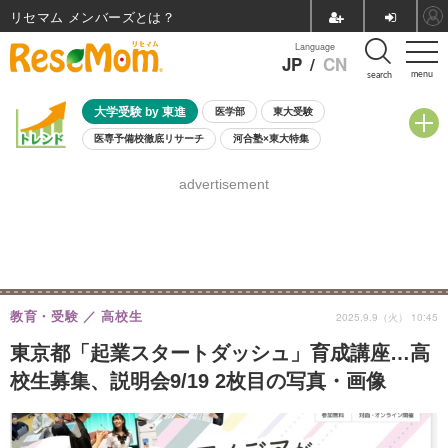
リセマム メンバーズ
Language
JP
/
CN
menu
search
大学受験 by 東進
医学部
東大受験
医専予備校徹底リサーチ
河合塾×東大特集
親子で考える大学選び
高校受験
中学受験
小学校受験
advertisement
共通テスト
夏休み
8月開催学校説明会・相談会
8月開催イベント・WS
全国公立高校 過去問
人気記事
自由研究教材（小学生向け）
自由研究教材（中学生向け）
ランキング
教育・受験
高校生
2025.9.9（火） 10:45
東京都「起業スタートダッシュ」育成講座…高
校生募集、説明会9/19 2枚目の写真・画像