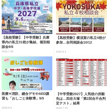
【高校受験】【中学受験】兵庫
【高校受験】横須賀の私立4校が
県内の私立31校が集結、個別相
参加…合同相談会10/12
談会9/6
2026.7.28
2026.8.5
医療✕消防、縫合デモやAED講
【中学受験2027】人気校の併願
習も「おしごと体験博」9/5
先は…四谷大塚「第2回合不合判
定テスト」結果
2026.8.6
2026.7.16