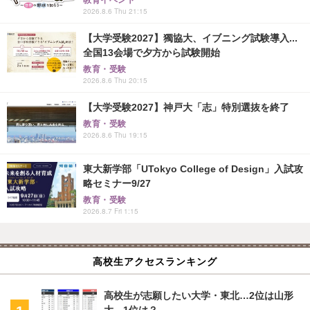
教育イベント
2026.8.6 Thu 21:15
【大学受験2027】獨協大、イブニング試験導入...
全国13会場で夕方から試験開始
教育・受験
2026.8.6 Thu 20:15
【大学受験2027】神戸大「志」特別選抜を終了
教育・受験
2026.8.6 Thu 19:15
東大新学部「UTokyo College of Design」入試攻
略セミナー9/27
教育・受験
2026.8.7 Fri 1:15
高校生アクセスランキング
高校生が志願したい大学・東北…2位は山形
大、1位は？