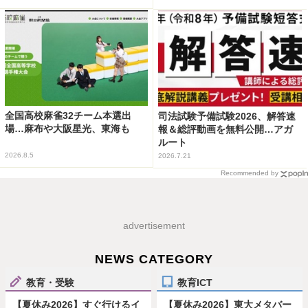
全国高校麻雀32チーム本選出
司法試験予備試験2026、解答速
場…麻布や大阪星光、東海も
報＆総評動画を無料公開…アガ
ルート
2026.8.5
2026.7.21
Recommended by
advertisement
NEWS CATEGORY
教育・受験
教育ICT
【夏休み2026】すぐ行けるイ
【夏休み2026】東大メタバー