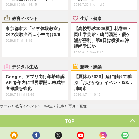
2026.8.10 Mon 14:15
2026.7.30 Thu 11:15
教育イベント
生活・健康
東京都市大「科学体験教室」
【高校野球2026夏】花巻東・
24の実験企画…小中向け9/6
岡山学芸館・鳴門渦潮・霞ケ
浦が勝利、第6日は横浜vs沖
2026.8.7 Fri 18:15
縄尚学ほか
2026.8.10 Mon 7:15
デジタル生活
趣味・娯楽
Google、アプリ向け年齢確認
【夏休み2026】魚に触れて学
APIを年内に世界展開…未成年
ぶ「おさかな」イベント8/8…
者保護を強化
川崎市
2026.7.31 Fri 13:45
2026.8.7 Fri 10:45
ホーム
›
教育イベント
›
中学生
›
記事
›
写真・画像
TOP