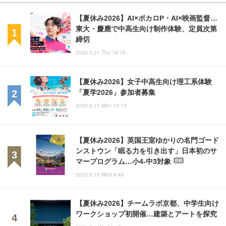
【夏休み2026】AI×ボカロP・AI×映画監督…
東大・慶應で中高生向け制作体験、定員次第
締切
2026.5.21 Thu 18:15
【夏休み2026】女子中高生向け理工系体験
「夏学2026」参加者募集
2026.5.11 Mon 14:15
【夏休み2026】英国王室ゆかりの名門ゴード
ンストウン「眠る力を引き出す」日本初のサ
マープログラム…小4-中3対象
PR
2026.6.10 Wed 8:45
【夏休み2026】チームラボ京都、中学生向け
ワークショップ初開催…建築とアートを探究