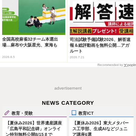
全国高校麻雀32チーム本選出
司法試験予備試験2026、解答速
場…麻布や大阪星光、東海も
報＆総評動画を無料公開…アガ
ルート
2026.8.5
2026.7.21
Recommended by
advertisement
NEWS CATEGORY
教育・受験
教育ICT
【夏休み2026】世界遺産講座
【夏休み2026】東大メタバー
「広島平和記念碑」オンライ
ス工学部、生成AIなどジュニ
ン特別無料公開8/15まで
ア講座6選