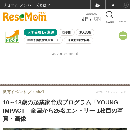
リセマム メンバーズ
Language
JP
/
CN
menu
search
大学受験 by 東進
医学部
東大受験
医専予備校徹底リサーチ
河合塾×東大特集
親子で考える大学選び
高校受験
中学受験
小学校受験
advertisement
共通テスト
夏休み
8月開催学校説明会・相談会
8月開催イベント・WS
全国公立高校 過去問
人気記事
自由研究教材（小学生向け）
自由研究教材（中学生向け）
ランキング
教育イベント
中学生
2026.5.12（火） 14:15
10～18歳の起業家育成プログラム「YOUNG
IMPACT」全国から25名エントリー 1枚目の写
真・画像