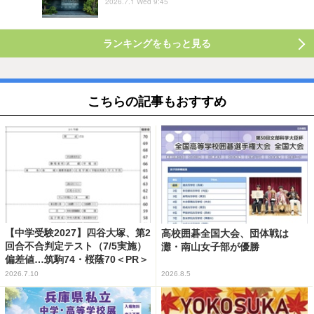
2026.7.1 Wed 9:45
ランキングをもっと見る
こちらの記事もおすすめ
【中学受験2027】四谷大塚、第2
高校囲碁全国大会、団体戦は
回合不合判定テスト（7/5実施）
灘・南山女子部が優勝
偏差値…筑駒74・桜蔭70＜PR＞
2026.7.10
2026.8.5