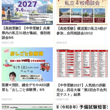
【高校受験】【中学受験】兵庫
【高校受験】横須賀の私立4校が
県内の私立31校が集結、個別相
参加…合同相談会10/12
談会9/6
2026.7.28
2026.8.5
医療✕消防、縫合デモやAED講
【中学受験2027】人気校の併願
習も「おしごと体験博」9/5
先は…四谷大塚「第2回合不合判
定テスト」結果
2026.8.6
2026.7.16