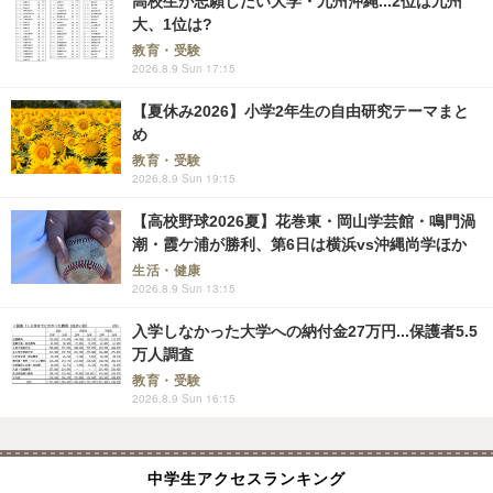
高校生が志願したい大学・九州沖縄...2位は九州
大、1位は?
教育・受験
2026.8.9 Sun 17:15
【夏休み2026】小学2年生の自由研究テーマまと
め
教育・受験
2026.8.9 Sun 19:15
【高校野球2026夏】花巻東・岡山学芸館・鳴門渦
潮・霞ケ浦が勝利、第6日は横浜vs沖縄尚学ほか
生活・健康
2026.8.9 Sun 13:15
入学しなかった大学への納付金27万円...保護者5.5
万人調査
教育・受験
2026.8.9 Sun 16:15
中学生アクセスランキング