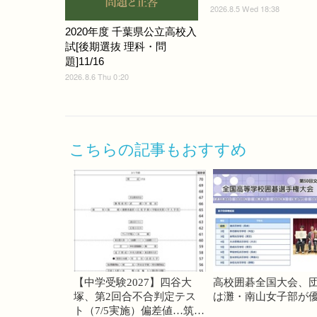
2026.8.5 Wed 18:38
2020年度 千葉県公立高校入
試[後期選抜 理科・問
題]11/16
2026.8.6 Thu 0:20
こちらの記事もおすすめ
【中学受験2027】四谷大
高校囲碁全国大会、
塚、第2回合不合判定テス
は灘・南山女子部が
ト（7/5実施）偏差値…筑駒