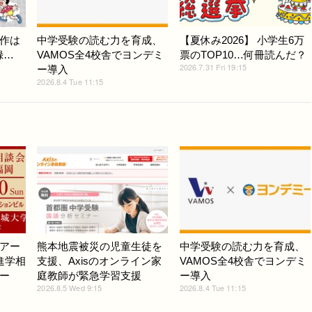
作は
中学受験の読む力を育成、
【夏休み2026】 小学生6万
録…
VAMOS全4校舎でヨンデミ
票のTOP10…何冊読んだ？
2026.7.31 Fri 19:15
ー導入
2026.8.4 Tue 11:15
アー
熊本地震被災の児童生徒を
中学受験の読む力を育成、
進学相
支援、Axisのオンライン家
VAMOS全4校舎でヨンデミ
ー
庭教師が緊急学習支援
ー導入
2026.8.5 Wed 9:15
2026.8.4 Tue 11:15