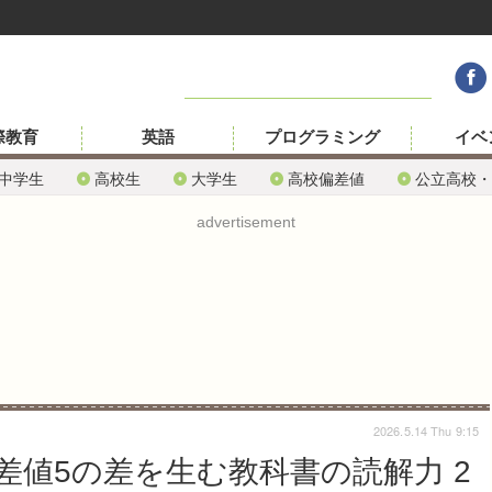
際教育
英語
プログラミング
イベ
中学生
高校生
大学生
高校偏差値
公立高校・
advertisement
2026.5.14 Thu 9:15
差値5の差を生む教科書の読解力 2