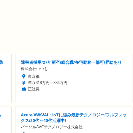
勤
障害者採用/27年新卒/総合職/在宅勤務一部可/昇給あり
株式会社いつも
東京都
年収318万円～384万円
正社員
あ
Azure/AWS/AI・IoTに強み最新テクノロジー/フルフレッ
クス/20代～40代活躍中!
パーソルAVCテクノロジー株式会社