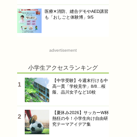
医療✕消防、縫合デモやAED講習
も「おしごと体験博」9/5
advertisement
小学生アクセスランキング
【中学受験】今週末行ける中
高一貫「学校見学」8/8…桜
蔭、品川女子など10校
【夏休み2026】サッカーW杯
熱狂の今！小学生向け自由研
究テーマアイデア集