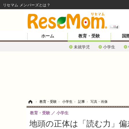
リセマム メンバーズ
ホーム
教育・受験
国
未就学児
小学生
ホーム
›
教育・受験
›
小学生
›
記事
›
写真・画像
教育・受験
小学生
地頭の正体は「読む力」偏