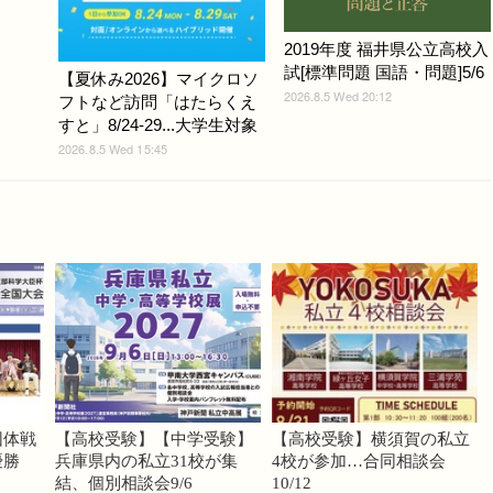
2019年度 福井県公立高校入
試[標準問題 国語・問題]5/6
【夏休み2026】マイクロソ
2026.8.5 Wed 20:12
フトなど訪問「はたらくえ
すと」8/24-29...大学生対象
2026.8.5 Wed 15:45
団体戦
【高校受験】【中学受験】
【高校受験】横須賀の私立
優勝
兵庫県内の私立31校が集
4校が参加…合同相談会
結、個別相談会9/6
10/12