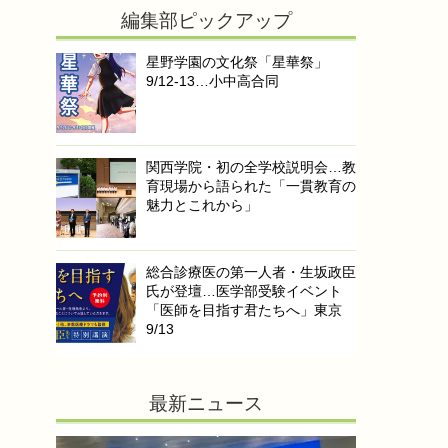
編集部ピックアップ
星野学園の文化祭「星華祭」
9/12-13…小中高合同
関西学院・初の全学校説明会…教
育現場から語られた「一貫教育の
魅力とこれから」
総合診療医の第一人者・生坂政臣
氏が登壇…医学部受験イベント
「医師を目指す君たちへ」東京
9/13
最新ニュース