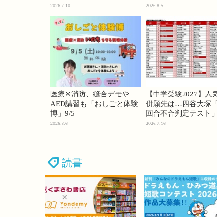
74・桜蔭70＜PR＞
2026.7.10
2026.8.5
医療✕消防、縫合デモや
【中学受験2027】人
AED講習も「おしごと体験
併願先は…四谷大塚「
博」9/5
回合不合判定テスト
2026.8.6
2026.7.16
読書