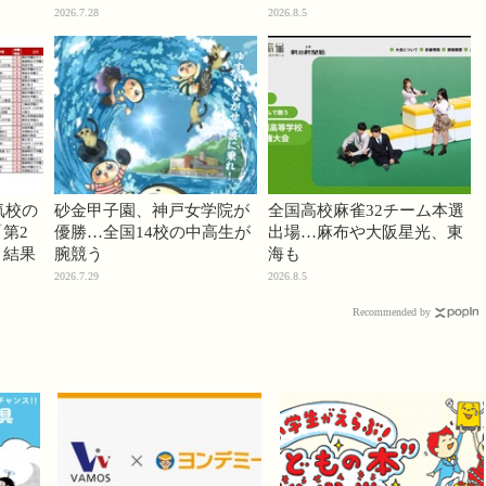
2026.7.28
2026.8.5
気校の
砂金甲子園、神戸女学院が
全国高校麻雀32チーム本選
第2
優勝…全国14校の中高生が
出場…麻布や大阪星光、東
」結果
腕競う
海も
2026.7.29
2026.8.5
Recommended by