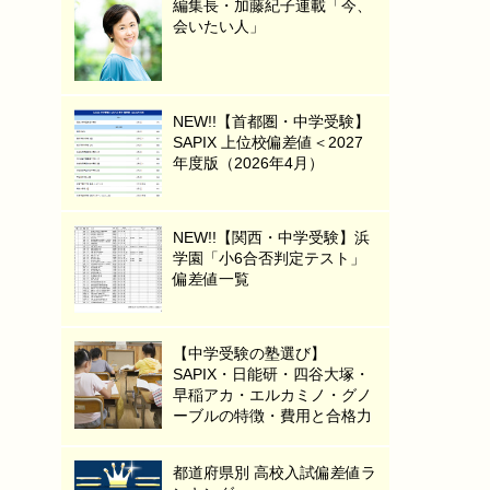
編集長・加藤紀子連載「今、
会いたい人」
NEW!!【首都圏・中学受験】
SAPIX 上位校偏差値＜2027
年度版（2026年4月）
NEW!!【関西・中学受験】浜
学園「小6合否判定テスト」
偏差値一覧
【中学受験の塾選び】
SAPIX・日能研・四谷大塚・
早稲アカ・エルカミノ・グノ
ーブルの特徴・費用と合格力
都道府県別 高校入試偏差値ラ