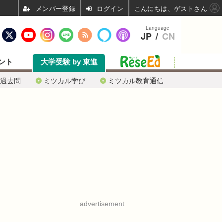
ログイン
こんにちは、ゲストさん
Language
JP
/
CN
ント
大学受験 by 東進
過去問
ミツカル学び
ミツカル教育通信
advertisement