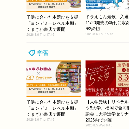
ドラえもん短歌、入選
子供に合った本選びを支援
11/20発売の新刊に収
「ヨンデミーレベル本棚」
9/3締切
くまざわ書店で展開
2026.8.6 Thu 15:15
2026.8.6 Thu 17:45
学習
【大学受験】リベラル
子供に合った本選びを支援
ツ5大学、福岡で合同
「ヨンデミーレベル本棚」
談会…大学進学セミナ
くまざわ書店で展開
2026.8.6 Thu 17:45
2026内で開催
2026.8.5 Wed 9:45