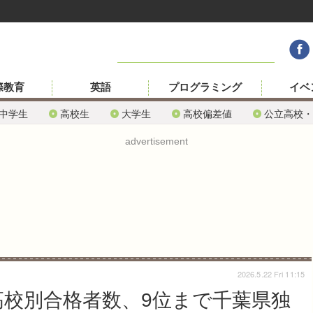
際教育
英語
プログラミング
イベ
中学生
高校生
大学生
高校偏差値
公立高校・
advertisement
2026.5.22 Fri 11:15
 高校別合格者数、9位まで千葉県独