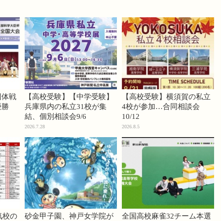
団体戦
【高校受験】【中学受験】
【高校受験】横須賀の私立
優勝
兵庫県内の私立31校が集
4校が参加…合同相談会
結、個別相談会9/6
10/12
2026.7.28
2026.8.5
気校の
砂金甲子園、神戸女学院が
全国高校麻雀32チーム本選