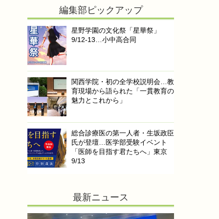
編集部ピックアップ
星野学園の文化祭「星華祭」
9/12-13…小中高合同
関西学院・初の全学校説明会…教
育現場から語られた「一貫教育の
魅力とこれから」
総合診療医の第一人者・生坂政臣
氏が登壇…医学部受験イベント
「医師を目指す君たちへ」東京
9/13
最新ニュース