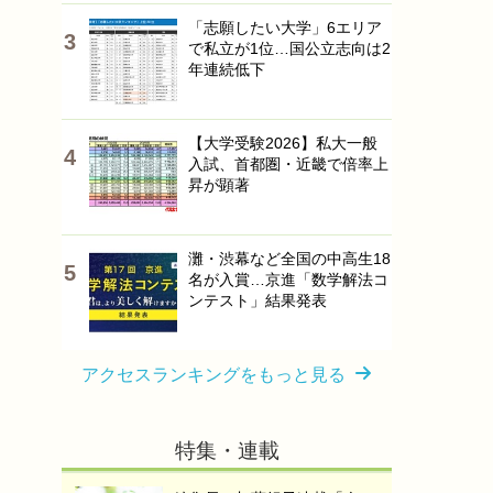
「志願したい大学」6エリア
で私立が1位…国公立志向は2
年連続低下
【大学受験2026】私大一般
入試、首都圏・近畿で倍率上
昇が顕著
灘・渋幕など全国の中高生18
名が入賞…京進「数学解法コ
ンテスト」結果発表
アクセスランキングをもっと見る
特集・連載