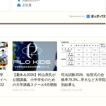
月給25万円～
正社員
Sponsored by
学
【夏休み2026】村山斉氏が
司法試験2026、短答式の合
イベ
公開講義、小中学生のため
格率79.3%...早大など大学院
22
の大学講義スクール9月開校
別結果も
2026.8.6 Thu 1:15
2026.8.6 Thu 0:45