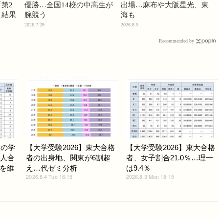
第2
優勝…全国14校の中高生が
出場…麻布や大阪星光、東
」結果
腕競う
海も
2026.7.29
2026.8.5
Recommended by
大の学
【大学受験2026】東大合格
【大学受験2026】東大合格
3人合
者の出身地、関東が6割超
者、女子割合21.0％…理一
を維
え…代ゼミ分析
は9.4％
2026.8.4 Tue 16:15
2026.8.3 Mon 18:15