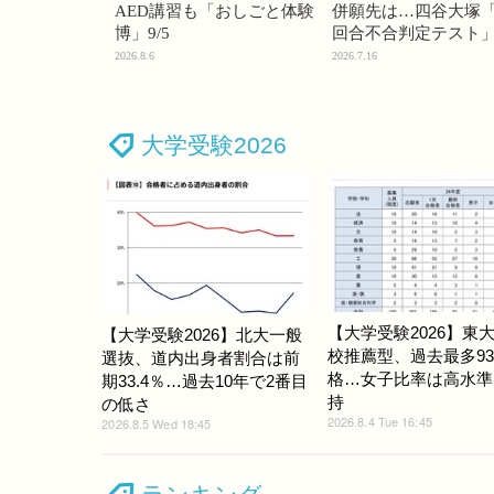
AED講習も「おしごと体験
併願先は…四谷大塚「
博」9/5
回合不合判定テスト
2026.8.6
2026.7.16
大学受験2026
【大学受験2026】東
【大学受験2026】北大一般
校推薦型、過去最多9
選抜、道内出身者割合は前
格…女子比率は高水準
期33.4％…過去10年で2番目
持
の低さ
2026.8.4 Tue 16:45
2026.8.5 Wed 18:45