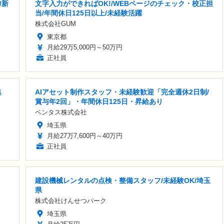
/新
文字入力ができればOK!/WEBページのチェック・校正担
当/年間休日125日以上/未経験活躍
株式会社GUM
東京都
月給29万5,000円～50万円
正社員
集
AIアセット制作スタッフ・未経験歓迎「完全週休2日制/
賞与年2回」・年間休日125日・昇給あり
ベンタス株式会社
埼玉県
月給27万7,600円～40万円
正社員
建設機械レンタルの点検・整備スタッフ/未経験OK/埼玉
県
株式会社けんせつパーク
埼玉県