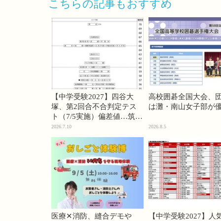
こちらの記事もおすすめ
【中学受験2027】四谷大
高校囲碁全国大会、
塚、第2回合不合判定テス
は灘・南山女子部が
ト（7/5実施）偏差値…筑駒
74・桜蔭70＜PR＞
2026.7.10
2026.8.5
医療✕消防、縫合デモや
【中学受験2027】人