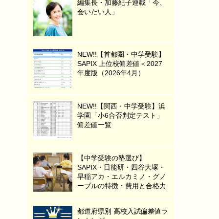
編集長・加藤紀子連載「今、
会いたい人」
NEW!!【首都圏・中学受験】
SAPIX 上位校偏差値＜2027
年度版（2026年4月）
NEW!!【関西・中学受験】浜
学園「小6合否判定テスト」
偏差値一覧
【中学受験の塾選び】
SAPIX・日能研・四谷大塚・
早稲アカ・エルカミノ・グノ
ーブルの特徴・費用と合格力
都道府県別 高校入試偏差値ラ