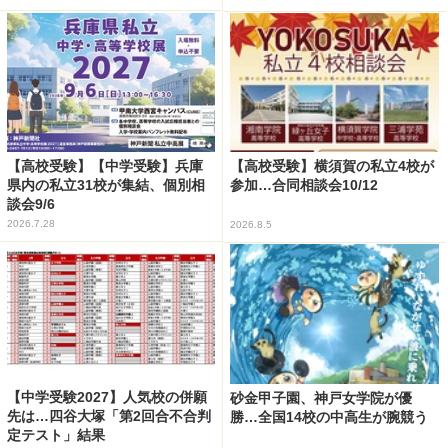
【高校受験】【中学受験】兵庫
【高校受験】横須賀の私立4校が
県内の私立31校が集結、個別相
参加…合同相談会10/12
談会9/6
2026.7.28
2026.8.5
【中学受験2027】人気校の併願
砂金甲子園、神戸女学院が優
先は…四谷大塚「第2回合不合判
勝…全国14校の中高生が腕競う
定テスト」結果