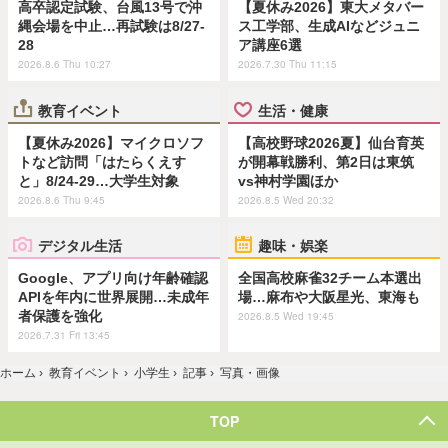
高卒認定試験、台風13号で沖
【夏休み2026】東大メタバー
縄会場を中止…再試験は8/27-
ス工学部、生成AIなどジュニ
28
ア講座6選
2026.8.6 Thu 10:27
2026.7.30 Thu 11:15
教育イベント
生活・健康
【夏休み2026】マイクロソフ
【高校野球2026夏】仙台育英
トなど訪問「はたらくえす
が開幕戦勝利、第2日は東筑
と」8/24-29…大学生対象
vs神村学園ほか
2026.8.6 Thu 9:45
2026.8.5 Wed 20:32
デジタル生活
趣味・娯楽
Google、アプリ向け年齢確認
全国高校麻雀32チーム本選出
APIを年内に世界展開…未成年
場…麻布や大阪星光、東海も
者保護を強化
2026.8.5 Wed 19:45
2026.7.31 Fri 13:45
ホーム
›
教育イベント
›
小学生
›
記事
›
写真・画像
TOP