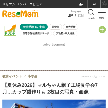
リセマム メンバーズ
Language
JP
/
CN
menu
search
大学受験 by 東進
医学部
東大受験
医専予備校徹底リサーチ
河合塾×東大特集
親子で考える大学選び
高校受験
中学受験
小学校受験
advertisement
共通テスト
夏休み
8月開催学校説明会・相談会
8月開催イベント・WS
全国公立高校 過去問
人気記事
自由研究教材（小学生向け）
自由研究教材（中学生向け）
ランキング
教育イベント
小学生
2026.6.2（火） 17:15
【夏休み2026】マルちゃん親子工場見学会7
月…カップ麺作りも 2枚目の写真・画像