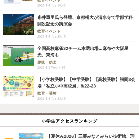
教育イベント
2026.8.4 Tue 16:40
糸井重里氏ら登壇、京都橘大が清水寺で学部学科
開設記念の講演会
教育イベント
2026.8.4 Tue 20:15
全国高校麻雀32チーム本選出場...麻布や大阪星
光、東海も
趣味・娯楽
2026.8.5 Wed 1:45
【小学校受験】【中学受験】【高校受験】福岡3会
場「私立小中高校展」8/22-23
教育・受験
2026.8.4 Tue 23:45
小学生アクセスランキング
【夏休み2026】三菱みなとみらい技術館、理