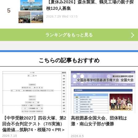
【夏休み2026】森永製菓、鶴見工場の親子探
検120人募集
2026.7.29 Wed 13:15
ランキングをもっと見る
こちらの記事もおすすめ
【中学受験2027】四谷大塚、第2
高校囲碁全国大会、団体戦は
回合不合判定テスト（7/5実施）
灘・南山女子部が優勝
偏差値…筑駒74・桜蔭70＜PR＞
2026.7.10
2026.8.5