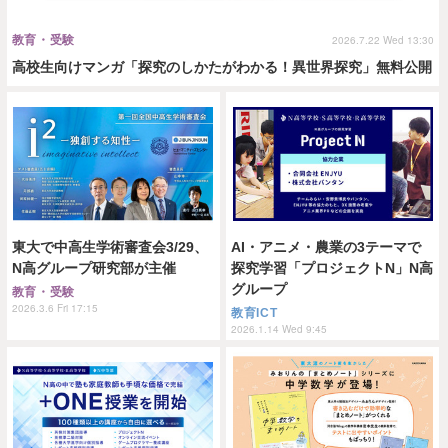
教育・受験
2026.7.22 Wed 13:30
高校生向けマンガ「探究のしかたがわかる！異世界探究」無料公開
東大で中高生学術審査会3/29、
AI・アニメ・農業の3テーマで
N高グループ研究部が主催
探究学習「プロジェクトN」N高
グループ
教育・受験
2026.3.6 Fri 17:15
教育ICT
2026.1.14 Wed 9:45