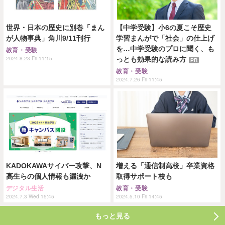
世界・日本の歴史に別巻「まん
【中学受験】小6の夏こそ歴史
が人物事典」角川9/11刊行
学習まんがで「社会」の仕上げ
を…中学受験のプロに聞く、も
教育・受験
2024.8.23 Fri 11:15
っとも効果的な読み方
PR
教育・受験
2024.7.26 Fri 11:45
KADOKAWAサイバー攻撃、N
増える「通信制高校」卒業資格
高生らの個人情報も漏洩か
取得サポート校も
デジタル生活
教育・受験
2024.7.3 Wed 15:45
2024.5.10 Fri 14:45
もっと見る