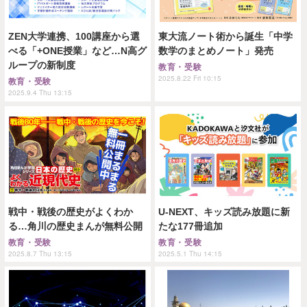
ZEN大学連携、100講座から選
東大流ノート術から誕生「中学
べる「+ONE授業」など…N高グ
数学のまとめノート」発売
ループの新制度
教育・受験
2025.8.22 Fri 10:15
教育・受験
2025.9.4 Thu 13:15
戦中・戦後の歴史がよくわか
U-NEXT、キッズ読み放題に新
る…角川の歴史まんが無料公開
たな177冊追加
教育・受験
教育・受験
2025.8.7 Thu 13:15
2025.5.1 Thu 14:15