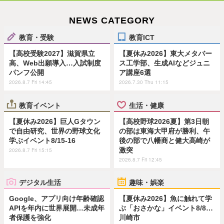
NEWS CATEGORY
教育・受験
教育ICT
【高校受験2027】滋賀県立
【夏休み2026】東大メタバー
高、Web出願導入…入試制度
ス工学部、生成AIなどジュニ
パンフ公開
ア講座6選
2026.8.7 Fri 14:45
2026.7.30 Thu 11:15
教育イベント
生活・健康
【夏休み2026】巨人Gタウン
【高校野球2026夏】第3日朝
で自由研究、世界の野球文化
の部は東海大甲府が勝利、午
学ぶイベント8/15-16
後の部で八幡商と健大高崎が
激突
2026.8.7 Fri 15:15
2026.8.7 Fri 12:45
デジタル生活
趣味・娯楽
Google、アプリ向け年齢確認
【夏休み2026】魚に触れて学
APIを年内に世界展開…未成年
ぶ「おさかな」イベント8/8…
者保護を強化
川崎市