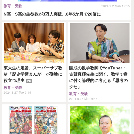
教育・受験
2024.9.2 Mon 17:15
N高・S高の生徒数が3万人突破…8年5か月で20倍に
東大生の定番、スーパーサブ教
開成の数学教師でYouTuber・
材「歴史学習まんが」が受験に
古賀真輝先生に聞く、数学で身
役立つ理由
に付く論理的に考える「思考の
PR
クセ」
教育・受験
2024.8.27 Tue 9:15
教育・受験
2024.8.26 Mon 9:45