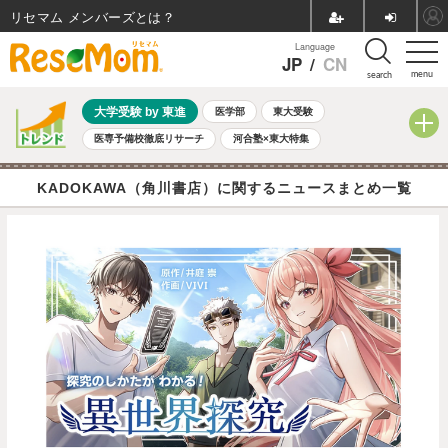
リセマム メンバーズ
Language
JP
/
CN
menu
search
大学受験 by 東進
医学部
東大受験
医専予備校徹底リサーチ
河合塾×東大特集
親子で考える大学選び
高校受験
中学受験
小学校受験
KADOKAWA（角川書店）に関するニュースまとめ一覧
共通テスト
夏休み
8月開催学校説明会・相談会
8月開催イベント・WS
全国公立高校 過去問
人気記事
自由研究教材（小学生向け）
自由研究教材（中学生向け）
ランキング