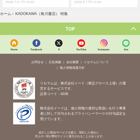
2026.7.31 Fri 13:45
2026.8.7 Fri 10:45
ホーム
›
KADOKAWA（角川書店） 特集
TOP
Home
Facebook
X
YouTube
Instagram
line
お問合せ
広告掲載
会社概要
リセマムについて
個人情報保護方針
リセマムは、株式会社イード（東証グロース上場）の運
営するサービスです。
証券コード：6038
株式会社イードは、個人情報の適切な取扱いを行う事業
者に対して付与されるプライバシーマークの付与認定を
受けています。
紹介した商品/サービスを購入、契約した場合に、
売上の一部が弊社サイトに還元されることがあります。