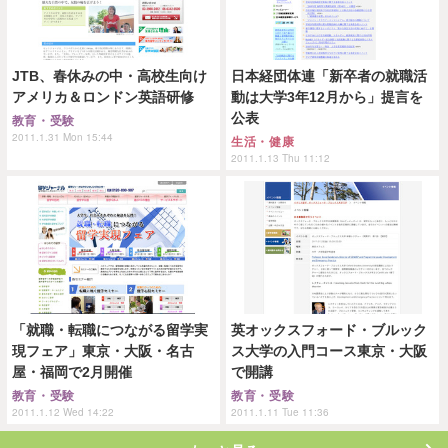
JTB、春休みの中・高校生向け
日本経団体連「新卒者の就職活
アメリカ＆ロンドン英語研修
動は大学3年12月から」提言を
公表
教育・受験
2011.1.31 Mon 15:44
生活・健康
2011.1.13 Thu 11:12
「就職・転職につながる留学実
英オックスフォード・ブルック
現フェア」東京・大阪・名古
ス大学の入門コース東京・大阪
屋・福岡で2月開催
で開講
教育・受験
教育・受験
2011.1.12 Wed 14:22
2011.1.11 Tue 11:36