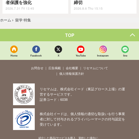
者保護を強化
締切
2026.7.31 Fri 13:45
2026.8.6 Thu 15:15
ホーム
›
留学 特集
TOP
Home
Facebook
X
YouTube
Instagram
line
お問合せ
広告掲載
会社概要
リセマムについて
個人情報保護方針
リセマムは、株式会社イード（東証グロース上場）の運
営するサービスです。
証券コード：6038
株式会社イードは、個人情報の適切な取扱いを行う事業
者に対して付与されるプライバシーマークの付与認定を
受けています。
紹介した商品/サービスを購入、契約した場合に、