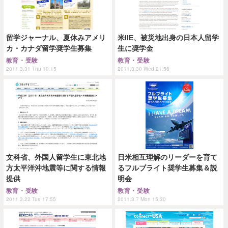
留学ジャーナル、夏休みアメリ
米IIE、被災地出身の日本人留学
カ・カナダ留学奨学生募集
生に奨学金
教育・受験
教育・受験
2011.3.31 Thu 10:15
2011.3.30 Wed 21:56
文科省、外国人留学生に東北地
日米相互理解のリーダーを育て
方太平洋沖地震等に関する情報
るフルブライト奨学生募集＆説
提供
明会
教育・受験
教育・受験
2011.3.22 Tue 17:55
2011.3.7 Mon 15:30