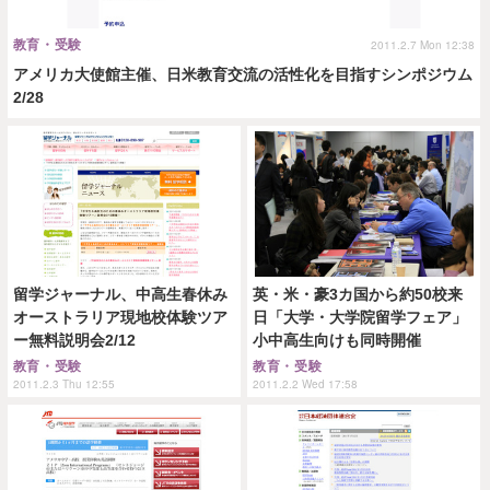
教育・受験
2011.2.7 Mon 12:38
アメリカ大使館主催、日米教育交流の活性化を目指すシンポジウム
2/28
留学ジャーナル、中高生春休み
英・米・豪3カ国から約50校来
オーストラリア現地校体験ツア
日「大学・大学院留学フェア」
ー無料説明会2/12
小中高生向けも同時開催
教育・受験
教育・受験
2011.2.3 Thu 12:55
2011.2.2 Wed 17:58