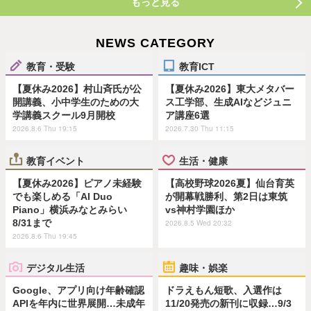
もっと見る
NEWS CATEGORY
教育・受験
教育ICT
【夏休み2026】村山斉氏が公
【夏休み2026】東大メタバー
開講義、小中学生のための大
ス工学部、生成AIなどジュニ
学講義スクール9月開校
ア講座6選
2026.8.6 Thu 19:15
2026.7.30 Thu 11:15
教育イベント
生活・健康
【夏休み2026】ピアノ未経験
【高校野球2026夏】仙台育英
でも楽しめる「AI Duo
が開幕戦勝利、第2日は東筑
Piano」横浜みなとみらい
vs神村学園ほか
8/31まで
2026.8.5 Wed 20:32
2026.8.6 Thu 19:45
デジタル生活
趣味・娯楽
Google、アプリ向け年齢確認
ドラえもん短歌、入選作は
APIを年内に世界展開…未成年
11/20発売の新刊に収録…9/3