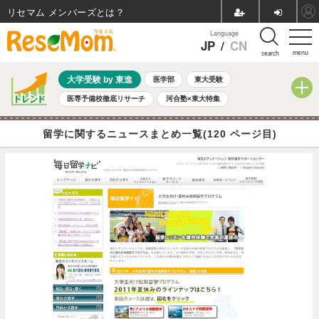
リセマム メンバーズ
Language
JP
/
CN
menu
search
大学受験 by 東進
医学部
東大受験
医専予備校徹底リサーチ
河合塾×東大特集
親子で考える大学選び
高校受験
中学受験
小学校受験
留学に関するニュースまとめ一覧(120 ページ目)
共通テスト
夏休み
8月開催学校説明会・相談会
8月開催イベント・WS
全国公立高校 過去問
人気記事
自由研究教材（小学生向け）
自由研究教材（中学生向け）
ランキング