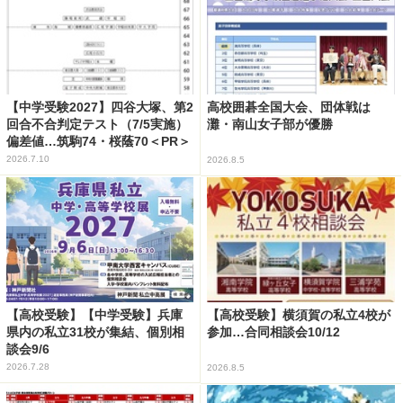
【中学受験2027】四谷大塚、第2
高校囲碁全国大会、団体戦は
回合不合判定テスト（7/5実施）
灘・南山女子部が優勝
偏差値…筑駒74・桜蔭70＜PR＞
2026.7.10
2026.8.5
【高校受験】【中学受験】兵庫
【高校受験】横須賀の私立4校が
県内の私立31校が集結、個別相
参加…合同相談会10/12
談会9/6
2026.7.28
2026.8.5