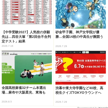
【中学受験2027】人気校の併願
砂金甲子園、神戸女学院が優
先は…四谷大塚「第2回合不合判
勝…全国14校の中高生が腕競う
定テスト」結果
2026.7.16
2026.7.29
全国高校麻雀32チーム本選出
渋幕や東大寺学園など40校、高
場…麻布や大阪星光、東海も
校生クイズTOKYOラウンドへ
2026.8.5
2026.7.29
Recommended by