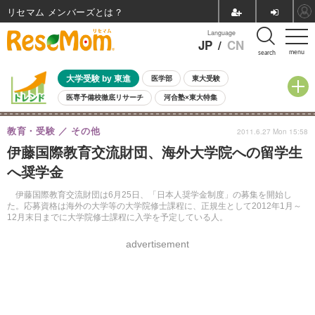
リセマム メンバーズ
Language
JP
/
CN
menu
search
大学受験 by 東進
医学部
東大受験
医専予備校徹底リサーチ
河合塾×東大特集
親子で考える大学選び
高校受験
中学受験
小学校受験
教育・受験
その他
2011.6.27 Mon 15:58
共通テスト
夏休み
8月開催学校説明会・相談会
伊藤国際教育交流財団、海外大学院への留学生
8月開催イベント・WS
全国公立高校 過去問
人気記事
へ奨学金
自由研究教材（小学生向け）
自由研究教材（中学生向け）
ランキング
伊藤国際教育交流財団は6月25日、「日本人奨学金制度」の募集を開始し
た。応募資格は海外の大学等の大学院修士課程に、正規生として2012年1月～
12月末日までに大学院修士課程に入学を予定している人。
advertisement