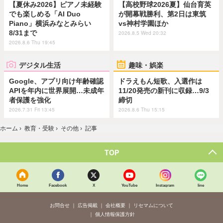
【夏休み2026】ピアノ未経験
【高校野球2026夏】仙台育英
でも楽しめる「AI Duo
が開幕戦勝利、第2日は東筑
Piano」横浜みなとみらい
vs神村学園ほか
8/31まで
2026.8.5 Wed 20:32
2026.8.6 Thu 19:45
デジタル生活
趣味・娯楽
Google、アプリ向け年齢確認
ドラえもん短歌、入選作は
APIを年内に世界展開…未成年
11/20発売の新刊に収録…9/3
者保護を強化
締切
2026.7.31 Fri 13:45
2026.8.6 Thu 15:15
ホーム
›
教育・受験
›
その他
›
記事
TOP
Home
Facebook
X
YouTube
Instagram
line
お問合せ
広告掲載
会社概要
リセマムについて
個人情報保護方針