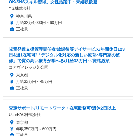
OK/SNSスキル習得」女性活躍中・未経験歓迎
Yts株式会社
神奈川県
月給32万4,000円～60万円
正社員
児童発達支援管理責任者/放課後等デイサービス/年間休日123
日&週1在宅可/「デジタル化対応の新しい療育×専門家の監
修」で質の高い療育が学べる/月給33万円～/資格必須
コアヴィレッジ芝公園
東京都
月給33万円～45万円
正社員
査定サポート/リモートワーク・在宅勤務可/週休2日以上
UcarPAC株式会社
東京都
年収350万円～600万円
正社員