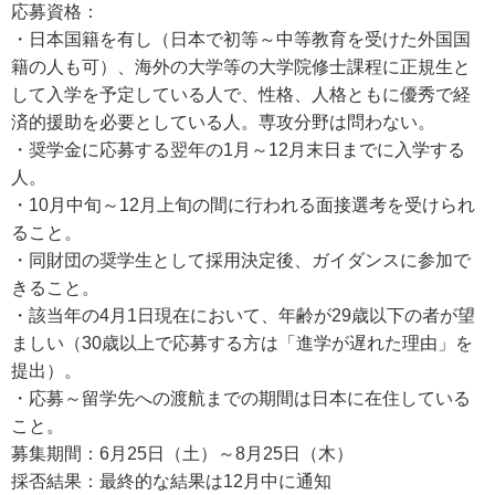
応募資格：
・日本国籍を有し（日本で初等～中等教育を受けた外国国
籍の人も可）、海外の大学等の大学院修士課程に正規生と
して入学を予定している人で、性格、人格ともに優秀で経
済的援助を必要としている人。専攻分野は問わない。
・奨学金に応募する翌年の1月～12月末日までに入学する
人。
・10月中旬～12月上旬の間に行われる面接選考を受けられ
ること。
・同財団の奨学生として採用決定後、ガイダンスに参加で
きること。
・該当年の4月1日現在において、年齢が29歳以下の者が望
ましい（30歳以上で応募する方は「進学が遅れた理由」を
提出）。
・応募～留学先への渡航までの期間は日本に在住している
こと。
募集期間：6月25日（土）～8月25日（木）
採否結果：最終的な結果は12月中に通知