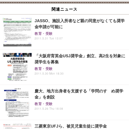
関連ニュース
JASSO、施設入所者など親の同意がなくても奨学
金申請が可能に
教育・受験
2011.5.31 Tue 13:07
「大阪府育英会USJ奨学金」創立、高2生を対象に
奨学生を募集
教育・受験
2011.5.30 Mon 18:30
慶大、地方出身者を支援する「学問のすゝめ奨学
金」を創設
教育・受験
2011.5.26 Thu 18:08
三菱東京UFJら、被災児童生徒に奨学金