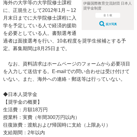
海外の大学等の大学院修士課程
伊藤国際教育交流財団 日本人
奨学金制度
に、正規生として2012年1月～12
全 1 枚
月末日までに大学院修士課程に入
拡大写真
学を予定している人で経済的援助
を必要としている人。書類選考通
過者は面接選考を行い、10名程度を奨学生候補とする予
定。募集期間は8月25日まで。
なお、資料請求はホームページのフォームから必要項目
を入力して送信する。E-mailでの問い合わせは受け付けて
いない。また、海外への連絡・郵送等は行っていない。
◆日本人奨学金
【奨学金の概要】
生活費：月額18万円
授業料：実費（年間300万円以内）
往復旅費：渡航および帰国時に支給（上限あり）
支給期間：2年以内