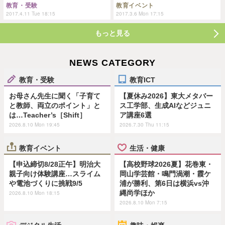
教育・受験
教育イベント
2017.4.11 Tue 18:15
2017.3.6 Mon 17:15
もっと見る
NEWS CATEGORY
教育・受験
教育ICT
お母さん先生に聞く「子育て
【夏休み2026】東大メタバー
と教師、両立のポイント」と
ス工学部、生成AIなどジュニ
は…Teacher’s［Shift］
ア講座6選
2026.8.10 Mon 19:45
2026.7.30 Thu 11:15
教育イベント
生活・健康
【申込締切8/28正午】明治大
【高校野球2026夏】花巻東・
親子向け体験講座…スライム
岡山学芸館・鳴門渦潮・霞ケ
や電池づくりに挑戦9/5
浦が勝利、第6日は横浜vs沖
縄尚学ほか
2026.8.10 Mon 18:15
2026.8.10 Mon 7:15