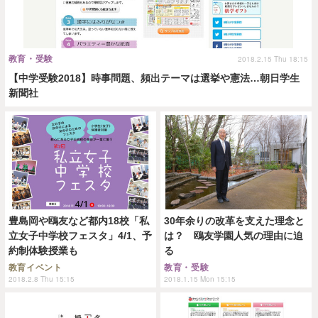
教育・受験
2018.2.15 Thu 18:15
【中学受験2018】時事問題、頻出テーマは選挙や憲法…朝日学生
新聞社
豊島岡や鴎友など都内18校「私
30年余りの改革を支えた理念と
立女子中学校フェスタ」4/1、予
は？ 鴎友学園人気の理由に迫
約制体験授業も
る
教育イベント
教育・受験
2018.2.8 Thu 15:15
2018.1.15 Mon 15:15