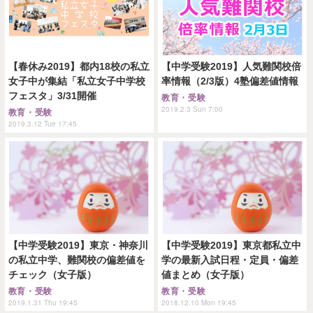
【春休み2019】都内18校の私立
【中学受験2019】人気難関校倍
女子中が集結「私立女子中学校
率情報（2/3版）4塾偏差値情報
フェスタ」3/31開催
教育・受験
2019.2.3 Sun 7:00
教育・受験
2019.3.12 Tue 17:45
【中学受験2019】東京・神奈川
【中学受験2019】東京都私立中
の私立中学、難関校の偏差値を
学の最新入試日程・定員・偏差
チェック（女子版）
値まとめ（女子版）
教育・受験
教育・受験
2019.1.31 Thu 19:45
2018.12.10 Mon 19:45