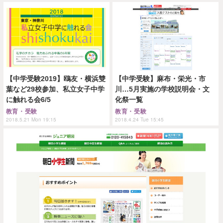
【中学受験2019】鴎友・横浜雙
【中学受験】麻布・栄光・市
葉など29校参加、私立女子中学
川…5月実施の学校説明会・文
に触れる会6/5
化祭一覧
教育・受験
教育・受験
2018.5.21 Mon 19:15
2018.4.24 Tue 15:45