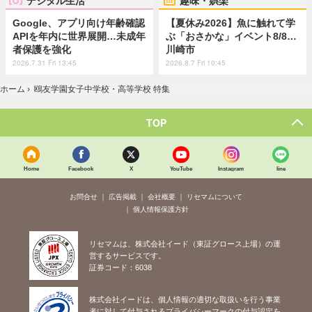
デジタル生活
趣味・娯楽
Google、アプリ向け年齢確認
【夏休み2026】魚に触れて学
APIを年内に世界展開…未成年
ぶ「おさかな」イベント8/8…
者保護を強化
川崎市
2026.7.31 Fri 13:45
2026.8.7 Fri 10:45
ホーム
›
鴎友学園女子中学校・高等学校 特集
TOP
Home
Facebook
X
YouTube
Instagram
line
お問合せ
広告掲載
会社概要
リセマムについて
個人情報保護方針
リセマムは、株式会社イード（東証グロース上場）の運
営するサービスです。
証券コード：6038
株式会社イードは、個人情報の適切な取扱いを行う事業
者に対して付与されるプライバシーマークの付与認定を