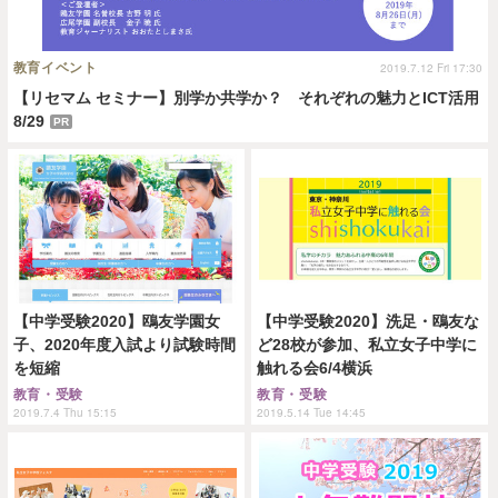
教育イベント
2019.7.12 Fri 17:30
【リセマム セミナー】別学か共学か？ それぞれの魅力とICT活用
8/29
PR
【中学受験2020】鴎友学園女
【中学受験2020】洗足・鴎友な
子、2020年度入試より試験時間
ど28校が参加、私立女子中学に
を短縮
触れる会6/4横浜
教育・受験
教育・受験
2019.7.4 Thu 15:15
2019.5.14 Tue 14:45