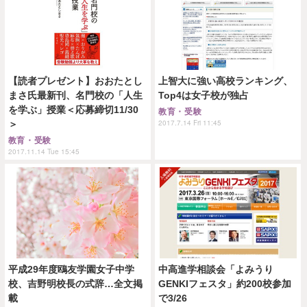
【読者プレゼント】おおたとし
上智大に強い高校ランキング、
まさ氏最新刊、名門校の「人生
Top4は女子校が独占
を学ぶ」授業＜応募締切11/30
教育・受験
2017.7.14 Fri 11:45
＞
教育・受験
2017.11.14 Tue 15:45
平成29年度鴎友学園女子中学
中高進学相談会「よみうり
校、吉野明校長の式辞…全文掲
GENKIフェスタ」約200校参加
載
で3/26