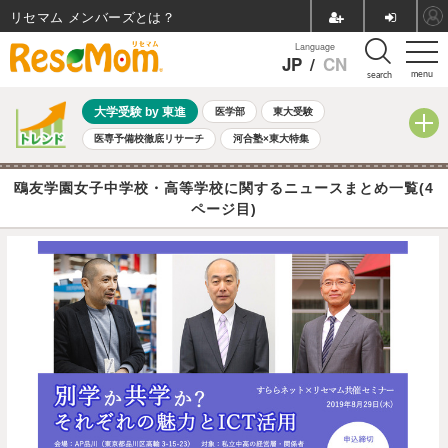
リセマム メンバーズ
Language
JP
/
CN
menu
search
大学受験 by 東進
医学部
東大受験
医専予備校徹底リサーチ
河合塾×東大特集
親子で考える大学選び
高校受験
中学受験
小学校受験
鴎友学園女子中学校・高等学校に関するニュースまとめ一覧(4
共通テスト
夏休み
8月開催学校説明会・相談会
ページ目)
8月開催イベント・WS
全国公立高校 過去問
人気記事
自由研究教材（小学生向け）
自由研究教材（中学生向け）
ランキング