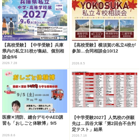
【高校受験】【中学受験】兵庫
【高校受験】横須賀の私立4校が
県内の私立31校が集結、個別相
参加…合同相談会10/12
談会9/6
2026.7.28
2026.8.5
医療✕消防、縫合デモやAED講
【中学受験2027】人気校の併願
習も「おしごと体験博」9/5
先は…四谷大塚「第2回合不合判
定テスト」結果
2026.8.6
2026.7.16