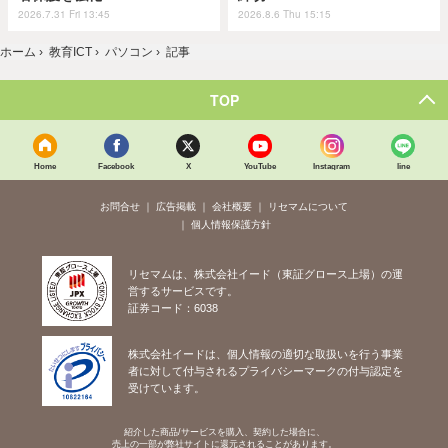
2026.7.31 Fri 13:45
2026.8.6 Thu 15:15
ホーム
›
教育ICT
›
パソコン
›
記事
TOP
Home
Facebook
X
YouTube
Instagram
line
お問合せ
広告掲載
会社概要
リセマムについて
個人情報保護方針
リセマムは、株式会社イード（東証グロース上場）の運
営するサービスです。
証券コード：6038
株式会社イードは、個人情報の適切な取扱いを行う事業
者に対して付与されるプライバシーマークの付与認定を
受けています。
紹介した商品/サービスを購入、契約した場合に、
売上の一部が弊社サイトに還元されることがあります。