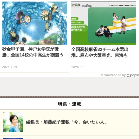
砂金甲子園、神戸女学院が優
全国高校麻雀32チーム本選出
勝…全国14校の中高生が腕競う
場…麻布や大阪星光、東海も
2026.7.29
2026.8.5
Recommended by
特集・連載
編集長・加藤紀子連載「今、会いたい人」