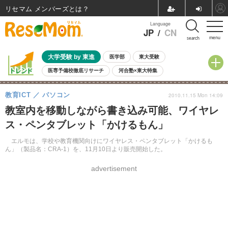
リセマム メンバーズ
Language
JP
/
CN
menu
search
大学受験 by 東進
医学部
東大受験
医専予備校徹底リサーチ
河合塾×東大特集
親子で考える大学選び
高校受験
中学受験
小学校受験
教育ICT
パソコン
2010.11.15 Mon 14:09
共通テスト
夏休み
8月開催学校説明会・相談会
教室内を移動しながら書き込み可能、ワイヤレ
8月開催イベント・WS
全国公立高校 過去問
人気記事
ス・ペンタブレット「かけるもん」
自由研究教材（小学生向け）
自由研究教材（中学生向け）
ランキング
エルモは、学校や教育機関向けにワイヤレス・ペンタブレット「かけるも
ん」（製品名：CRA-1）を、11月10日より販売開始した。
advertisement