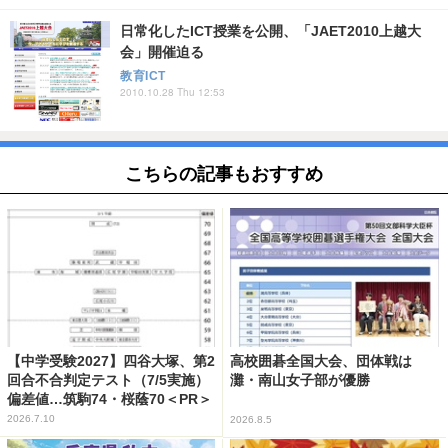
日常化したICT授業を公開、「JAET2010上越大
会」開催迫る
教育ICT
2010.10.28 Thu 12:53
こちらの記事もおすすめ
【中学受験2027】四谷大塚、第2
高校囲碁全国大会、団体戦は
回合不合判定テスト（7/5実施）
灘・南山女子部が優勝
偏差値…筑駒74・桜蔭70＜PR＞
2026.7.10
2026.8.5