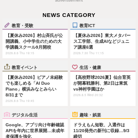
advertisement
NEWS CATEGORY
教育・受験
教育ICT
【夏休み2026】村山斉氏が公
【夏休み2026】東大メタバー
開講義、小中学生のための大
ス工学部、生成AIなどジュニ
学講義スクール9月開校
ア講座6選
2026.8.6 Thu 19:15
2026.7.30 Thu 11:15
教育イベント
生活・健康
【夏休み2026】ピアノ未経験
【高校野球2026夏】仙台育英
でも楽しめる「AI Duo
が開幕戦勝利、第2日は東筑
Piano」横浜みなとみらい
vs神村学園ほか
8/31まで
2026.8.5 Wed 20:32
2026.8.6 Thu 19:45
デジタル生活
趣味・娯楽
Google、アプリ向け年齢確認
ドラえもん短歌、入選作は
APIを年内に世界展開…未成年
11/20発売の新刊に収録…9/3
者保護を強化
締切