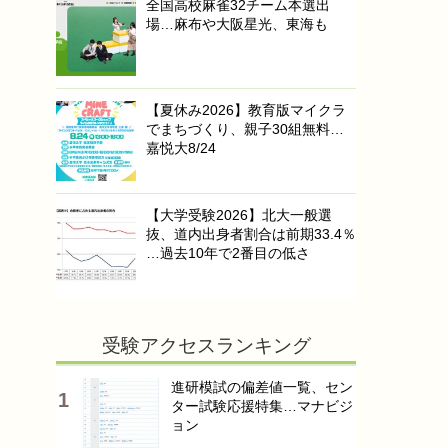
全国高校麻雀32チーム本選出
場…麻布や大阪星光、東海も
【夏休み2026】教育版マイクラ
でまちづくり、親子30組無料…
嘉悦大8/24
【大学受験2026】北大一般選
抜、道内出身者割合は前期33.4％
…過去10年で2番目の低さ
受験アクセスランキング
進研模試の偏差値一覧、セン
ター試験応援特集…マナビジ
ョン