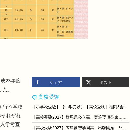
成23年度
シェア
ポスト
した。
高校受験
を行う学校
【小学校受験】【中学受験】【高校受験】福岡3会場「私立小中高校展」8/22-23
のそれぞれ
【高校受験2027】群馬県公立高、実施要項公表…本検査2/16-17
、入学考査
【高校受験2027】広島叡智学園高、出願開始…外部募集は22人