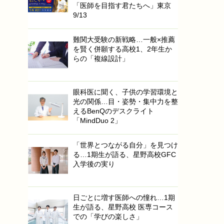
「医師を目指す君たちへ」東京
9/13
難関大受験の新戦略…一般×推薦
を賢く併願する高校1、2年生か
らの「複線設計」
眼科医に聞く、子供の学習環境と
光の関係…目・姿勢・集中力を整
えるBenQのデスクライト
「MindDuo 2」
「世界とつながる自分」を見つけ
る…1期生が語る、星野高校GFC
入学後の実り
日ごとに増す医師への憧れ…1期
生が語る、星野高校 医専コース
での「学びの楽しさ」