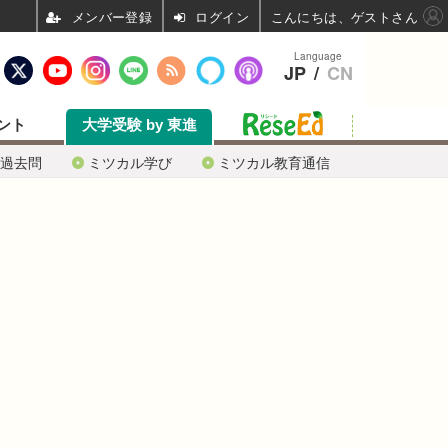
ログイン
こんにちは、ゲストさん
Language
JP
/
CN
ント
大学受験 by 東進
過去問
ミツカル学び
ミツカル教育通信