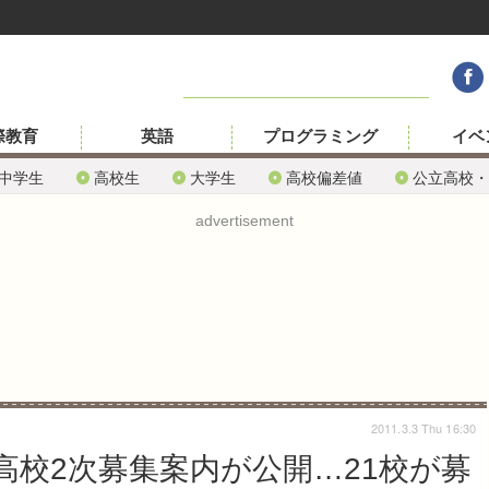
際教育
英語
プログラミング
イベ
中学生
高校生
大学生
高校偏差値
公立高校・
advertisement
2011.3.3 Thu 16:30
高校2次募集案内が公開…21校が募