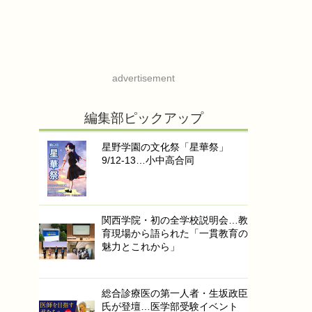
advertisement
編集部ピックアップ
星野学園の文化祭「星華祭」
9/12-13…小中高合同
関西学院・初の全学校説明会…教
育現場から語られた「一貫教育の
魅力とこれから」
総合診療医の第一人者・生坂政臣
氏が登壇…医学部受験イベント