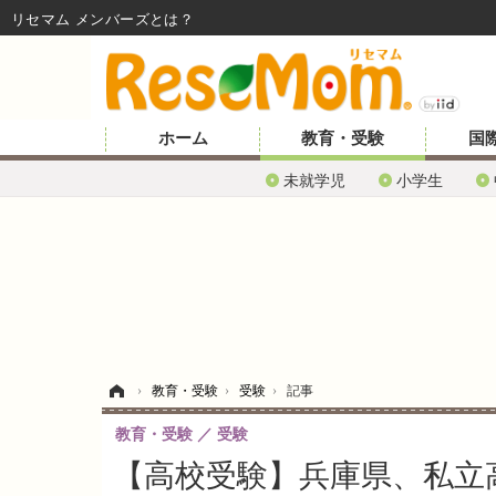
リセマム メンバーズ
ホーム
教育・受験
国
未就学児
小学生
ホーム
›
教育・受験
›
受験
›
記事
教育・受験
受験
【高校受験】兵庫県、私立