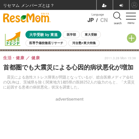
リセマム メンバーズ
Language
JP
/
CN
menu
search
大学受験 by 東進
医学部
東大受験
医専予備校徹底リサーチ
河合塾×東大特集
親子で考える大学選び
高校受験
中学受験
小学校受験
生活・健康
健康
2011.3.28 Mon 15:38
共通テスト
夏休み
8月開催学校説明会・相談会
首都圏でも大震災による心因的病状悪化が増加
8月開催イベント・WS
全国公立高校 過去問
人気記事
自由研究教材（小学生向け）
自由研究教材（中学生向け）
ランキング
震災による急性ストレス障害が問題となっているが、総合医療メディア会社
のQLifeは、茨城県を除く関東地方1都5県の医師252人の協力のもと、「大震災
に起因する患者の病状悪化」状況を調査した。
advertisement