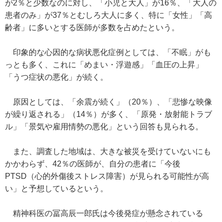
が2％と少数なのに対し、「小児と大人」が16％、「大人の
患者のみ」が37％とむしろ大人に多く、特に「女性」「高
齢者」に多いとする医師が多数を占めたという。
印象的な心因的な病状悪化症例としては、「不眠」がも
っとも多く、これに「めまい・浮遊感」「血圧の上昇」
「うつ症状の悪化」が続く。
原因としては、「余震が続く」（20％）、「悲惨な映像
が繰り返される」（14％）が多く、「原発・放射能トラブ
ル」「景気や雇用情勢の悪化」という回答も見られる。
また、調査した地域は、大きな被災を受けていないにも
かかわらず、42％の医師が、自分の患者に「今後
PTSD（心的外傷後ストレス障害）が見られる可能性が高
い」と予想しているという。
精神科医の冨高辰一郎氏は今後発症が懸念されている