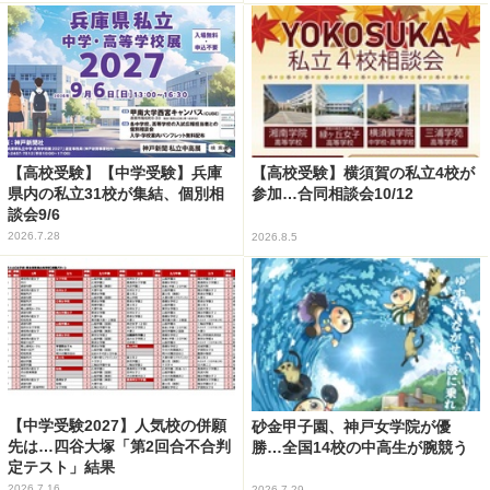
【高校受験】【中学受験】兵庫
【高校受験】横須賀の私立4校が
県内の私立31校が集結、個別相
参加…合同相談会10/12
談会9/6
2026.7.28
2026.8.5
【中学受験2027】人気校の併願
砂金甲子園、神戸女学院が優
先は…四谷大塚「第2回合不合判
勝…全国14校の中高生が腕競う
定テスト」結果
2026.7.16
2026.7.29