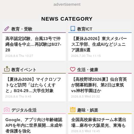
advertisement
NEWS CATEGORY
教育・受験
教育ICT
高卒認定試験、台風13号で沖
【夏休み2026】東大メタバー
縄会場を中止…再試験は8/27-
ス工学部、生成AIなどジュニ
28
ア講座6選
2026.8.6 Thu 10:27
2026.7.30 Thu 11:15
教育イベント
生活・健康
【夏休み2026】マイクロソフ
【高校野球2026夏】仙台育英
トなど訪問「はたらくえす
が開幕戦勝利、第2日は東筑
と」8/24-29…大学生対象
vs神村学園ほか
2026.8.6 Thu 9:45
2026.8.5 Wed 20:32
デジタル生活
趣味・娯楽
Google、アプリ向け年齢確認
全国高校麻雀32チーム本選出
APIを年内に世界展開…未成年
場…麻布や大阪星光、東海も
者保護を強化
2026.8.5 Wed 19:45