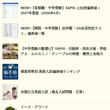
NEW!!【首都圏・中学受験】SAPIX 上位校偏差値＜
2027年度版（2026年4月）
NEW!!【関西・中学受験】浜学園「小6合否判定テス
ト」偏差値一覧
【中学受験の塾選び】SAPIX・日能研・四谷大塚・早稲
アカ・エルカミノ・グノーブルの特徴・費用と合格力
都道府県別 高校入試偏差値ランキング
全国公立高校入試（過去入試問題・正答）
イード・アワード