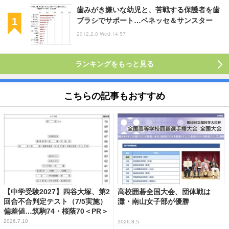
歯みがき嫌いな幼児と、苦戦する保護者を歯
ブラシでサポート…ベネッセ＆サンスター
2012.2.8 Wed 14:57
ランキングをもっと見る
こちらの記事もおすすめ
【中学受験2027】四谷大塚、第2
高校囲碁全国大会、団体戦は
回合不合判定テスト（7/5実施）
灘・南山女子部が優勝
偏差値…筑駒74・桜蔭70＜PR＞
2026.7.10
2026.8.5