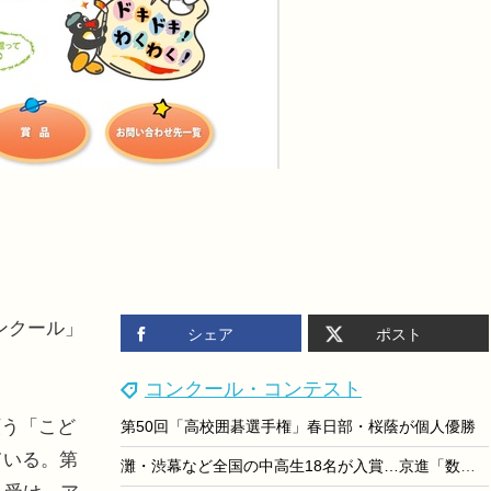
ンクール」
シェア
ポスト
コンクール・コンテスト
う「こど
第50回「高校囲碁選手権」春日部・桜蔭が個人優勝
ている。第
灘・渋幕など全国の中高生18名が入賞…京進「数学解法コンテスト」結果発表