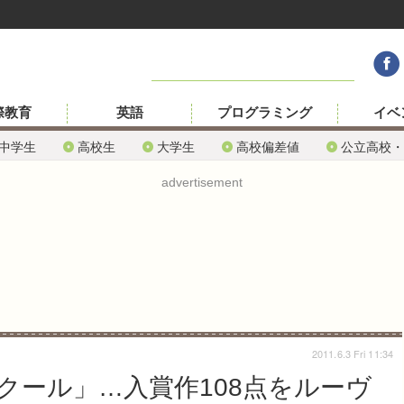
際教育
英語
プログラミング
イベ
中学生
高校生
大学生
高校偏差値
公立高校・
advertisement
2011.6.3 Fri 11:34
クール」…入賞作108点をルーヴ