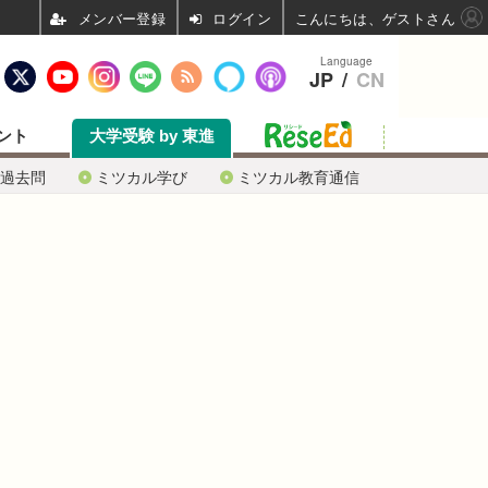
ログイン
こんにちは、ゲストさん
Language
JP
/
CN
ント
大学受験 by 東進
過去問
ミツカル学び
ミツカル教育通信