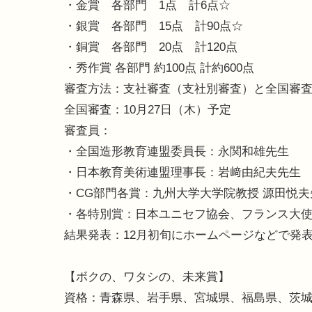
・金賞 各部門 1点 計6点☆
・銀賞 各部門 15点 計90点☆
・銅賞 各部門 20点 計120点
・秀作賞 各部門 約100点 計約600点
審査方法：支社審査（支社別審査）と全国審査
全国審査：10月27日（木）予定
審査員：
・全国造形教育連盟委員長：永関和雄先生
・日本教育美術連盟理事長：岩﨑由紀夫先生
・CG部門各賞：九州大学大学院教授 源田悦夫
・各特別賞：日本ユニセフ協会、フランス大
結果発表：12月初旬にホームページなどで発
【ボクの、ワタシの、未来賞】
資格：青森県、岩手県、宮城県、福島県、茨