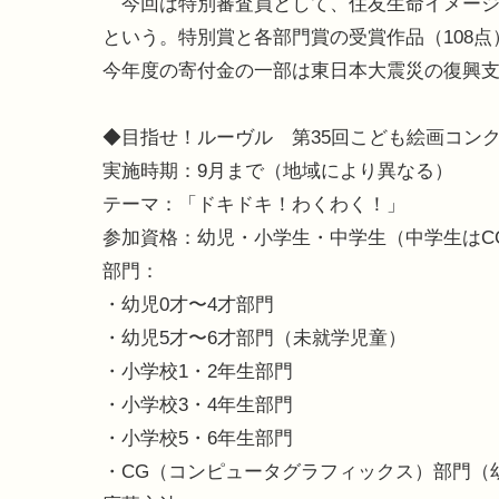
今回は特別審査員として、住友生命イメージ
という。特別賞と各部門賞の受賞作品（108
今年度の寄付金の一部は東日本大震災の復興
◆目指せ！ルーヴル 第35回こども絵画コン
実施時期：9月まで（地域により異なる）
テーマ：「ドキドキ！わくわく！」
参加資格：幼児・小学生・中学生（中学生はC
部門：
・幼児0才〜4才部門
・幼児5才〜6才部門（未就学児童）
・小学校1・2年生部門
・小学校3・4年生部門
・小学校5・6年生部門
・CG（コンピュータグラフィックス）部門（