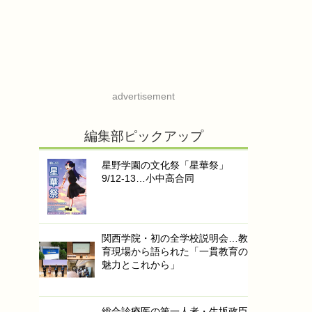
advertisement
編集部ピックアップ
星野学園の文化祭「星華祭」
9/12-13…小中高合同
関西学院・初の全学校説明会…教
育現場から語られた「一貫教育の
魅力とこれから」
総合診療医の第一人者・生坂政臣