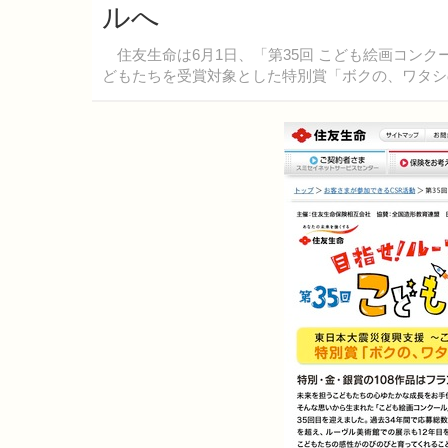
ルへ
住友生命は6月1日、「第35回 こども絵画コン
どもたちを受賞対象とした特別賞「ボクの、ワタシ