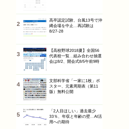
高卒認定試験、台風13号で沖
縄会場を中止…再試験は
8/27-28
【高校野球2018夏】全国56
代表校一覧…組み合わせ抽選
会は8/2、開会式8/5午前9時
文部科学省「一家に1枚」ポ
スター、元素周期表（第11
版）無料公開
「2人目ほしい」過去最少
33％、年収と年齢の壁…AI活
用への期待