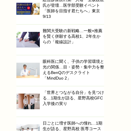
氏が登壇…医学部受験イベント
「医師を目指す君たちへ」東京
9/13
難関大受験の新戦略…一般×推薦
を賢く併願する高校1、2年生か
らの「複線設計」
眼科医に聞く、子供の学習環境と
光の関係…目・姿勢・集中力を整
えるBenQのデスクライト
「MindDuo 2」
「世界とつながる自分」を見つけ
る…1期生が語る、星野高校GFC
入学後の実り
日ごとに増す医師への憧れ…1期
生が語る、星野高校 医専コース