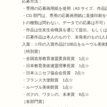
応募方法：
・専用の応募画用紙を使用（A3 サイズ、作品記入面
・CG 部門は、専用の応募画用紙に直接印刷
トの種類は問わない。データでの応募は不可
・作品は住友生命職員を通じて提出。もしく
・応募作品は本人のもので、未発表のもの1人
入賞：☆印の入賞作品計108点をルーヴル美術
［特別賞］
・全国造形教育連盟委員長賞 1点☆
・日本教育美術連盟理事長賞 1点☆
・日本ユニセフ協会会長賞 2点☆
・フランス大使館賞 1点☆
・ルーヴル美術館賞 1点☆
・ボクの、ワタシの、未来賞 6点☆
［各部門賞］