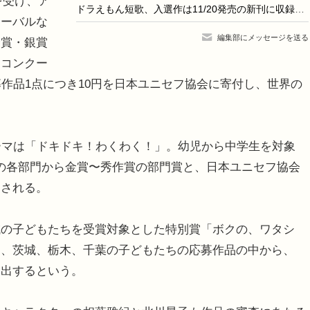
を受け、ア
ドラえもん短歌、入選作は11/20発売の新刊に収録…9/3締切
ローバルな
編集部にメッセージを送る
金賞・銀賞
同コンクー
募作品1点につき10円を日本ユニセフ協会に寄付し、世界の
ーマは「ドキドキ！わくわく！」。幼児から中学生を対象
の各部門から金賞〜秀作賞の部門賞と、日本ユニセフ協会
出される。
の子どもたちを受賞対象とした特別賞「ボクの、ワタシ
島、茨城、栃木、千葉の子どもたちの応募作品の中から、
選出するという。