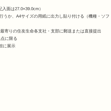
は27.0×39.0cm）
を行うか、A4サイズの用紙に出力し貼り付ける（機種・ソフ
）
は最寄りの住友生命各支社・支部に郵送または直接提出
1点に限る
館に展示