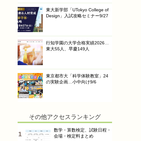
東大新学部「UTokyo College of
Design」入試攻略セミナー9/27
行知学園の大学合格実績2026…
東大55人、早慶149人
東京都市大「科学体験教室」24
の実験企画…小中向け9/6
その他アクセスランキング
数学・算数検定、試験日程・
会場・検定料まとめ