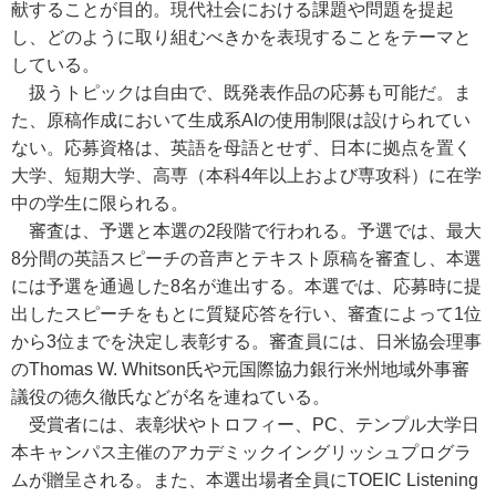
献することが目的。現代社会における課題や問題を提起
し、どのように取り組むべきかを表現することをテーマと
している。
扱うトピックは自由で、既発表作品の応募も可能だ。ま
た、原稿作成において生成系AIの使用制限は設けられてい
ない。応募資格は、英語を母語とせず、日本に拠点を置く
大学、短期大学、高専（本科4年以上および専攻科）に在学
中の学生に限られる。
審査は、予選と本選の2段階で行われる。予選では、最大
8分間の英語スピーチの音声とテキスト原稿を審査し、本選
には予選を通過した8名が進出する。本選では、応募時に提
出したスピーチをもとに質疑応答を行い、審査によって1位
から3位までを決定し表彰する。審査員には、日米協会理事
のThomas W. Whitson氏や元国際協力銀行米州地域外事審
議役の徳久徹氏などが名を連ねている。
受賞者には、表彰状やトロフィー、PC、テンプル大学日
本キャンパス主催のアカデミックイングリッシュプログラ
ムが贈呈される。また、本選出場者全員にTOEIC Listening