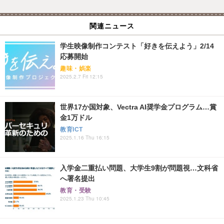
関連ニュース
学生映像制作コンテスト「好きを伝えよう」2/14
応募開始
趣味・娯楽
2025.2.7 Fri 12:15
世界17か国対象、Vectra AI奨学金プログラム…賞
金1万ドル
教育ICT
2025.1.16 Thu 16:15
入学金二重払い問題、大学生9割が問題視…文科省
へ署名提出
教育・受験
2025.1.23 Thu 10:45