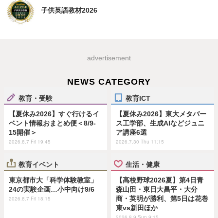
子供英語教材2026
advertisement
NEWS CATEGORY
教育・受験
教育ICT
【夏休み2026】すぐ行けるイ
【夏休み2026】東大メタバー
ベント情報おまとめ便＜8/9-
ス工学部、生成AIなどジュニ
15開催＞
ア講座6選
2026.8.7 Fri 19:45
2026.7.30 Thu 11:15
教育イベント
生活・健康
東京都市大「科学体験教室」
【高校野球2026夏】第4日青
24の実験企画…小中向け9/6
森山田・東日大昌平・大分
商・英明が勝利、第5日は花巻
2026.8.7 Fri 18:15
東vs新田ほか
2026.8.9 Sun 9:15