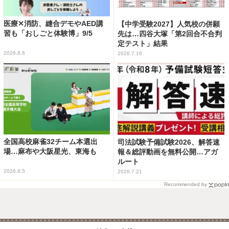
医療✕消防、縫合デモやAED講
【中学受験2027】人気校の併願
習も「おしごと体験博」9/5
先は…四谷大塚「第2回合不合判
定テスト」結果
2026.8.6
2026.7.16
全国高校麻雀32チーム本選出
司法試験予備試験2026、解答速
場…麻布や大阪星光、東海も
報＆総評動画を無料公開…アガ
ルート
2026.8.5
2026.7.21
Recommended by