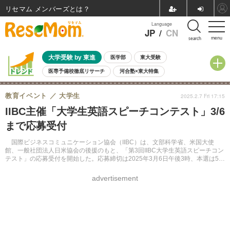
リセマム メンバーズ
Language
JP
/
CN
menu
search
大学受験 by 東進
医学部
東大受験
医専予備校徹底リサーチ
河合塾×東大特集
親子で考える大学選び
高校受験
中学受験
小学校受験
教育イベント
大学生
2025.2.7 Fri 17:15
共通テスト
夏休み
8月開催学校説明会・相談会
IIBC主催「大学生英語スピーチコンテスト」3/6
8月開催イベント・WS
全国公立高校 過去問
人気記事
まで応募受付
自由研究教材（小学生向け）
自由研究教材（中学生向け）
ランキング
国際ビジネスコミュニケーション協会（IIBC）は、文部科学省、米国大使
館、一般社団法人日米協会の後援のもと、「第3回IIBC大学生英語スピーチコン
テスト」の応募受付を開始した。応募締切は2025年3月6日午後3時、本選は5月
17日に都内で開催される予定だ。
advertisement