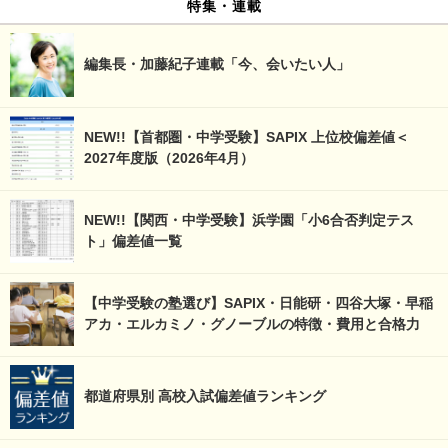
特集・連載
編集長・加藤紀子連載「今、会いたい人」
NEW!!【首都圏・中学受験】SAPIX 上位校偏差値＜
2027年度版（2026年4月）
NEW!!【関西・中学受験】浜学園「小6合否判定テス
ト」偏差値一覧
【中学受験の塾選び】SAPIX・日能研・四谷大塚・早稲
アカ・エルカミノ・グノーブルの特徴・費用と合格力
都道府県別 高校入試偏差値ランキング