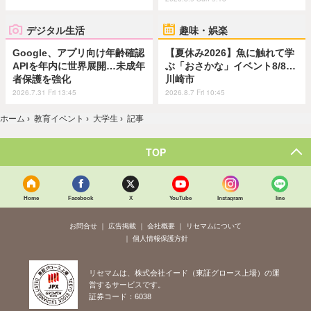
デジタル生活
趣味・娯楽
Google、アプリ向け年齢確認
【夏休み2026】魚に触れて学
APIを年内に世界展開…未成年
ぶ「おさかな」イベント8/8…
者保護を強化
川崎市
2026.7.31 Fri 13:45
2026.8.7 Fri 10:45
ホーム
›
教育イベント
›
大学生
›
記事
TOP
Home
Facebook
X
YouTube
Instagram
line
お問合せ
広告掲載
会社概要
リセマムについて
個人情報保護方針
リセマムは、株式会社イード（東証グロース上場）の運
営するサービスです。
証券コード：6038