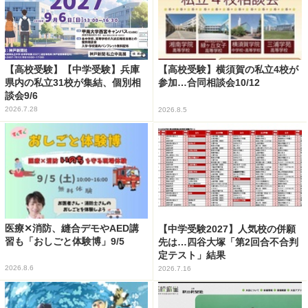
【高校受験】【中学受験】兵庫
【高校受験】横須賀の私立4校が
県内の私立31校が集結、個別相
参加…合同相談会10/12
談会9/6
2026.7.28
2026.8.5
医療✕消防、縫合デモやAED講
【中学受験2027】人気校の併願
習も「おしごと体験博」9/5
先は…四谷大塚「第2回合不合判
定テスト」結果
2026.8.6
2026.7.16