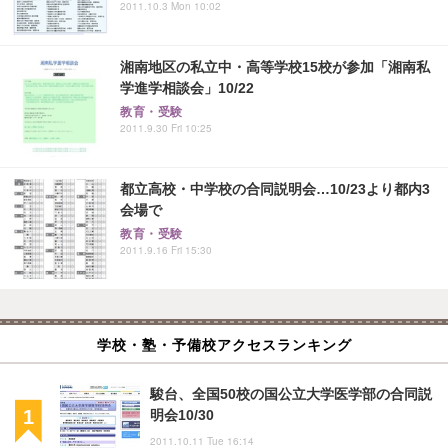
2011.10.3 Mon 10:02
湘南地区の私立中・高等学校15校が参加「湘南私
学進学相談会」10/22
教育・受験
2011.9.30 Fri 10:25
都立高校・中学校の合同説明会…10/23より都内3
会場で
教育・受験
2011.9.16 Fri 15:30
学校・塾・予備校アクセスランキング
駿台、全国50校の国公立大学医学部の合同説
明会10/30
2011.10.11 Tue 16:14