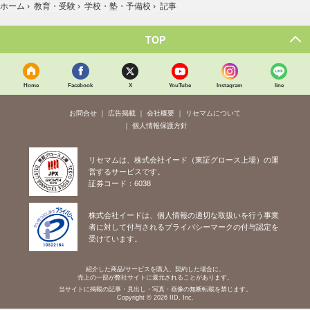
ホーム
›
教育・受験
›
学校・塾・予備校
›
記事
TOP
Home
Facebook
X
YouTube
Instagram
line
お問合せ
広告掲載
会社概要
リセマムについて
個人情報保護方針
リセマムは、株式会社イード（東証グロース上場）の運
営するサービスです。
証券コード：6038
株式会社イードは、個人情報の適切な取扱いを行う事業
者に対して付与されるプライバシーマークの付与認定を
受けています。
紹介した商品/サービスを購入、契約した場合に、
売上の一部が弊社サイトに還元されることがあります。
当サイトに掲載の記事・見出し・写真・画像の無断転載を禁じます。
Copyright © 2026 IID, Inc.