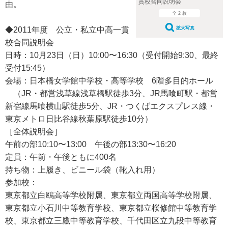
貫校合同説明会
由。
全 2 枚
拡大写真
◆2011年度 公立・私立中高一貫
校合同説明会
日時：10月23日（日）10:00〜16:30（受付開始9:30、最終
受付15:45）
会場：日本橋女学館中学校・高等学校 6階多目的ホール
（JR・都営浅草線浅草橋駅徒歩3分、JR馬喰町駅・都営
新宿線馬喰横山駅徒歩5分、JR・つくばエクスプレス線・
東京メトロ日比谷線秋葉原駅徒歩10分）
［全体説明会］
午前の部10:10〜13:00 午後の部13:30〜16:20
定員：午前・午後ともに400名
持ち物：上履き、ビニール袋（靴入れ用）
参加校：
東京都立白鴎高等学校附属、東京都立両国高等学校附属、
東京都立小石川中等教育学校、東京都立桜修館中等教育学
校、東京都立三鷹中等教育学校、千代田区立九段中等教育