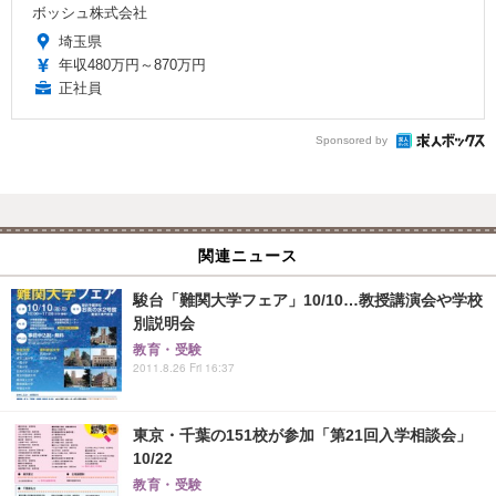
ボッシュ株式会社
埼玉県
年収480万円～870万円
正社員
Sponsored by
関連ニュース
駿台「難関大学フェア」10/10…教授講演会や学校
別説明会
教育・受験
2011.8.26 Fri 16:37
東京・千葉の151校が参加「第21回入学相談会」
10/22
教育・受験