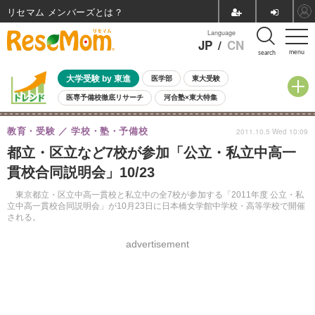
リセマム メンバーズ
Language
JP
/
CN
menu
search
大学受験 by 東進
医学部
東大受験
医専予備校徹底リサーチ
河合塾×東大特集
親子で考える大学選び
高校受験
中学受験
小学校受験
教育・受験
学校・塾・予備校
2011.10.5 Wed 10:09
共通テスト
夏休み
8月開催学校説明会・相談会
都立・区立など7校が参加「公立・私立中高一
8月開催イベント・WS
全国公立高校 過去問
人気記事
貫校合同説明会」10/23
自由研究教材（小学生向け）
自由研究教材（中学生向け）
ランキング
東京都立・区立中高一貫校と私立中の全7校が参加する「2011年度 公立・私
立中高一貫校合同説明会」が10月23日に日本橋女学館中学校・高等学校で開催
される。
advertisement