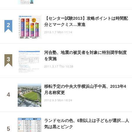
【センター試験2013】攻略ポイントは時間配
分とマークミス…東進
2013.1.7 Mon 11:14
河合塾、地震の被災者を対象に特別奨学制度
を実施
2011.3.17 Thu 10:38
移転予定の中央大学横浜山手中高、2013年4
月名称変更
2012.9.3 Mon 16:24
ランドセルの色、6割以上は子どもが選択…人
気は黒とピンク