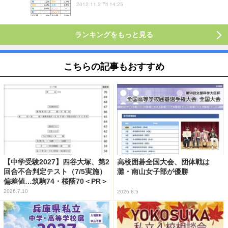
2012.11.2 Fri 14:25
ランキングをもっと見る
こちらの記事もおすすめ
【中学受験2027】四谷大塚、第2
高校囲碁全国大会、団体戦は
回合不合判定テスト（7/5実施）
灘・南山女子部が優勝
偏差値…筑駒74・桜蔭70＜PR＞
2026.7.10
2026.8.5