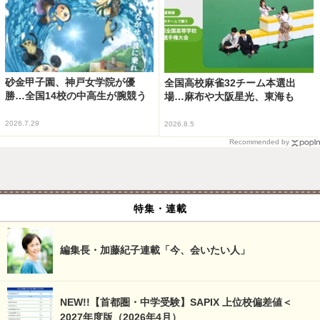
砂金甲子園、神戸女学院が優
全国高校麻雀32チーム本選出
勝…全国14校の中高生が腕競う
場…麻布や大阪星光、東海も
2026.7.29
2026.8.5
Recommended by
特集・連載
編集長・加藤紀子連載「今、会いたい人」
NEW!!【首都圏・中学受験】SAPIX 上位校偏差値＜
2027年度版（2026年4月）