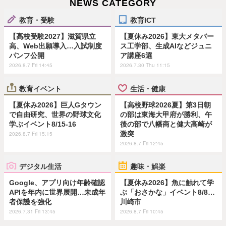
NEWS CATEGORY
教育・受験
教育ICT
【高校受験2027】滋賀県立
【夏休み2026】東大メタバー
高、Web出願導入…入試制度
ス工学部、生成AIなどジュニ
パンフ公開
ア講座6選
2026.8.7 Fri 14:45
2026.7.30 Thu 11:15
教育イベント
生活・健康
【夏休み2026】巨人Gタウン
【高校野球2026夏】第3日朝
で自由研究、世界の野球文化
の部は東海大甲府が勝利、午
学ぶイベント8/15-16
後の部で八幡商と健大高崎が
激突
2026.8.7 Fri 15:15
2026.8.7 Fri 12:45
デジタル生活
趣味・娯楽
Google、アプリ向け年齢確認
【夏休み2026】魚に触れて学
APIを年内に世界展開…未成年
ぶ「おさかな」イベント8/8…
者保護を強化
川崎市
2026.7.31 Fri 13:45
2026.8.7 Fri 10:45