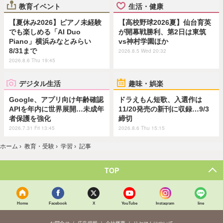
教育イベント
生活・健康
【夏休み2026】ピアノ未経験
【高校野球2026夏】仙台育英
でも楽しめる「AI Duo
が開幕戦勝利、第2日は東筑
Piano」横浜みなとみらい
vs神村学園ほか
8/31まで
2026.8.5 Wed 20:32
2026.8.6 Thu 19:45
デジタル生活
趣味・娯楽
Google、アプリ向け年齢確認
ドラえもん短歌、入選作は
APIを年内に世界展開…未成年
11/20発売の新刊に収録…9/3
者保護を強化
締切
2026.7.31 Fri 13:45
2026.8.6 Thu 15:15
ホーム
›
教育・受験
›
学習
›
記事
TOP
Home
Facebook
X
YouTube
Instagram
line