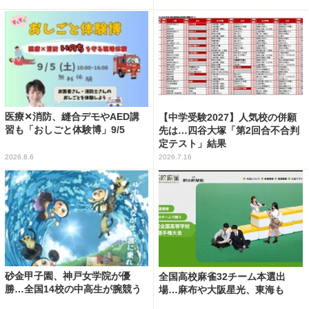
医療✕消防、縫合デモやAED講
【中学受験2027】人気校の併願
習も「おしごと体験博」9/5
先は…四谷大塚「第2回合不合判
定テスト」結果
2026.8.6
2026.7.16
砂金甲子園、神戸女学院が優
全国高校麻雀32チーム本選出
勝…全国14校の中高生が腕競う
場…麻布や大阪星光、東海も