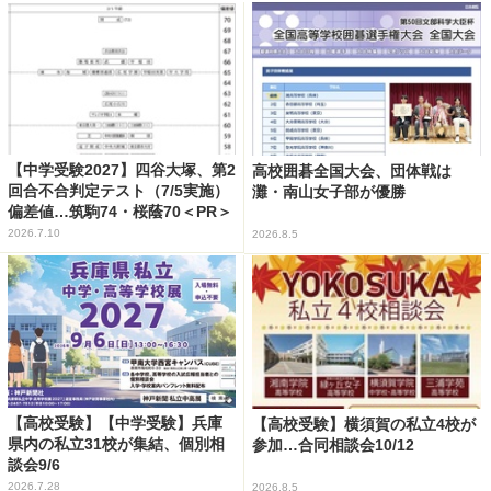
【中学受験2027】四谷大塚、第2
高校囲碁全国大会、団体戦は
回合不合判定テスト（7/5実施）
灘・南山女子部が優勝
偏差値…筑駒74・桜蔭70＜PR＞
2026.7.10
2026.8.5
【高校受験】【中学受験】兵庫
【高校受験】横須賀の私立4校が
県内の私立31校が集結、個別相
参加…合同相談会10/12
談会9/6
2026.7.28
2026.8.5