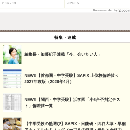
2026.7.29
2026.8.5
Recommended by
特集・連載
編集長・加藤紀子連載「今、会いたい人」
NEW!!【首都圏・中学受験】SAPIX 上位校偏差値＜
2027年度版（2026年4月）
NEW!!【関西・中学受験】浜学園「小6合否判定テス
ト」偏差値一覧
【中学受験の塾選び】SAPIX・日能研・四谷大塚・早稲
アカ・エルカミノ・グノーブルの特徴・費用と合格力