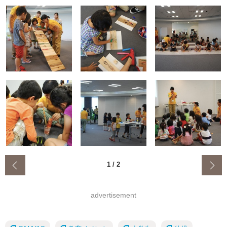
‹
1
/
2
advertisement