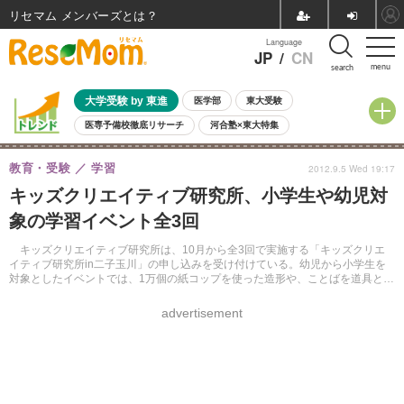
リセマム メンバーズ
Language
JP
/
CN
menu
search
大学受験 by 東進
医学部
東大受験
医専予備校徹底リサーチ
河合塾×東大特集
親子で考える大学選び
高校受験
中学受験
小学校受験
教育・受験
学習
2012.9.5 Wed 19:17
共通テスト
夏休み
8月開催学校説明会・相談会
キッズクリエイティブ研究所、小学生や幼児対
8月開催イベント・WS
全国公立高校 過去問
人気記事
象の学習イベント全3回
自由研究教材（小学生向け）
自由研究教材（中学生向け）
ランキング
キッズクリエイティブ研究所は、10月から全3回で実施する「キッズクリエ
イティブ研究所in二子玉川」の申し込みを受け付けている。幼児から小学生を
対象としたイベントでは、1万個の紙コップを使った造形や、ことばを道具とし
て遊ぶワークショップなどが実施される。
advertisement