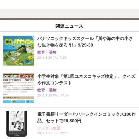
関連ニュース
パナソニックキッズスクール「川や海の中の小さ
な生き物を探ろう!」9/29-30
教育・受験
2012.8.30 Thu 7:29
小学生対象「第1回ユネスコキッズ検定」、クイズ
や作文コンテスト
教育・受験
2012.8.29 Wed 17:34
電子書籍リーダーとハーレクインコミックス100作
品、セットで29,800円
デジタル生活
2012.1.31 Tue 12:15