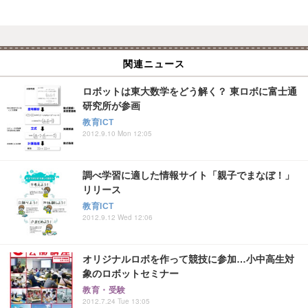
関連ニュース
ロボットは東大数学をどう解く？ 東ロボに富士通
研究所が参画
教育ICT
2012.9.10 Mon 12:05
調べ学習に適した情報サイト「親子でまなぼ！」
リリース
教育ICT
2012.9.12 Wed 12:06
オリジナルロボを作って競技に参加…小中高生対
象のロボットセミナー
教育・受験
2012.7.24 Tue 13:05