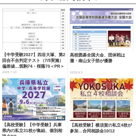
【中学受験2027】四谷大塚、第2
高校囲碁全国大会、団体戦は
回合不合判定テスト（7/5実施）
灘・南山女子部が優勝
偏差値…筑駒74・桜蔭70＜PR＞
2026.7.10
2026.8.5
【高校受験】【中学受験】兵庫
【高校受験】横須賀の私立4校が
県内の私立31校が集結、個別相
参加…合同相談会10/12