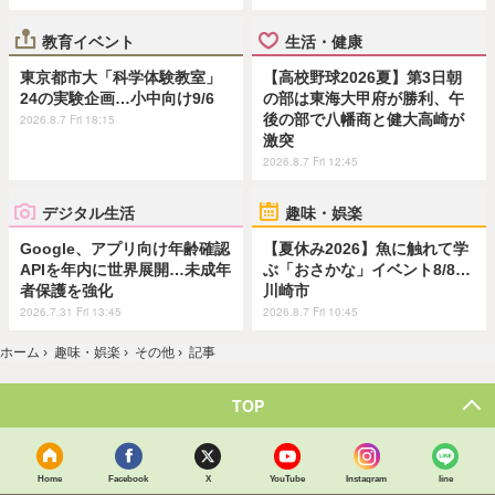
教育イベント
生活・健康
東京都市大「科学体験教室」
【高校野球2026夏】第3日朝
24の実験企画…小中向け9/6
の部は東海大甲府が勝利、午
後の部で八幡商と健大高崎が
2026.8.7 Fri 18:15
激突
2026.8.7 Fri 12:45
デジタル生活
趣味・娯楽
Google、アプリ向け年齢確認
【夏休み2026】魚に触れて学
APIを年内に世界展開…未成年
ぶ「おさかな」イベント8/8…
者保護を強化
川崎市
2026.7.31 Fri 13:45
2026.8.7 Fri 10:45
ホーム
›
趣味・娯楽
›
その他
›
記事
TOP
Home
Facebook
X
YouTube
Instagram
line