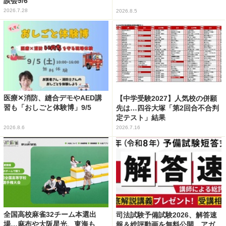
談会9/6
2026.7.28
2026.8.5
医療✕消防、縫合デモやAED講
【中学受験2027】人気校の併願
習も「おしごと体験博」9/5
先は…四谷大塚「第2回合不合判
定テスト」結果
2026.8.6
2026.7.16
全国高校麻雀32チーム本選出
司法試験予備試験2026、解答速
場…麻布や大阪星光、東海も
報＆総評動画を無料公開…アガ