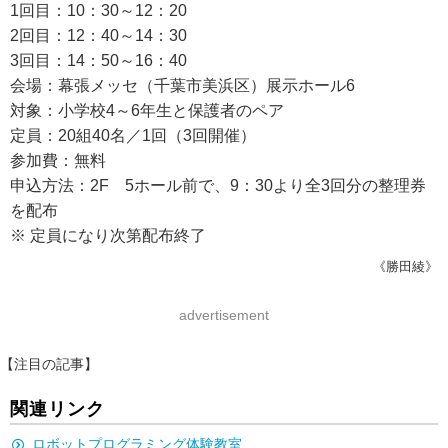
1回目：10：30～12：20
2回目：12：40～14：30
3回目：14：50～16：40
会場：幕張メッセ（千葉市美浜区）展示ホール6
対象：小学校4～6年生と保護者のペア
定員：20組40名／1回（3回開催）
参加費：無料
申込方法：2F 5ホール前で、9：30より全3回分の整理券
を配布
※ 定員になり次第配布終了
《勝田綾》
advertisement
【注目の記事】
関連リンク
ロボットプログラミング体験教室