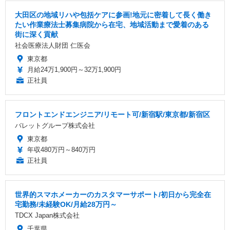
大田区の地域リハや包括ケアに参画!地元に密着して長く働き
たい作業療法士募集病院から在宅、地域活動まで愛着のある
街に深く貢献
社会医療法人財団 仁医会
東京都
月給24万1,900円～32万1,900円
正社員
フロントエンドエンジニア/リモート可/新宿駅/東京都/新宿区
バレットグループ株式会社
東京都
年収480万円～840万円
正社員
世界的スマホメーカーのカスタマーサポート/初日から完全在
宅勤務/未経験OK/月給28万円～
TDCX Japan株式会社
千葉県