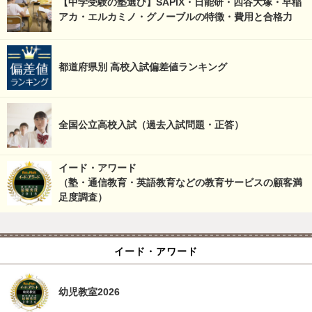
【中学受験の塾選び】SAPIX・日能研・四谷大塚・早稲
アカ・エルカミノ・グノーブルの特徴・費用と合格力
都道府県別 高校入試偏差値ランキング
全国公立高校入試（過去入試問題・正答）
イード・アワード
（塾・通信教育・英語教育などの教育サービスの顧客満
足度調査）
イード・アワード
幼児教室2026