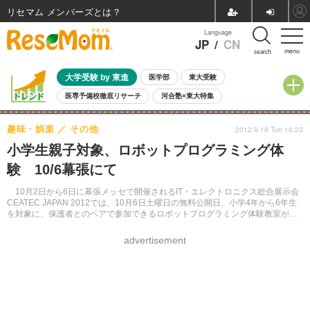
リセマム メンバーズ
Language
JP
/
CN
menu
search
大学受験 by 東進
医学部
東大受験
医専予備校徹底リサーチ
河合塾×東大特集
親子で考える大学選び
高校受験
中学受験
小学校受験
趣味・娯楽
その他
2012.9.18 Tue 16:23
共通テスト
夏休み
8月開催学校説明会・相談会
小学生親子対象、ロボットプログラミング体
8月開催イベント・WS
全国公立高校 過去問
人気記事
験 10/6幕張にて
自由研究教材（小学生向け）
自由研究教材（中学生向け）
ランキング
10月2日から6日に幕張メッセで開催されるIT・エレクトロニクス総合展示会
CEATEC JAPAN 2012では、10月6日土曜日の無料公開日、小学4年から6年生
を対象に、保護者とのペアで参加できるロボットプログラミング体験教室が行
われる。
advertisement