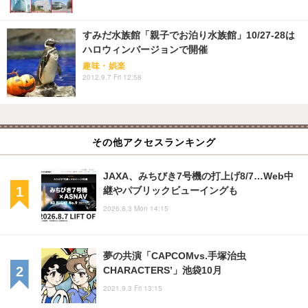
すみだ水族館「親子でお泊り水族館」10/27-28は
ハロウィンバージョンで開催
趣味・娯楽
2012.9.7 Fri 12:58
その他アクセスランキング
JAXA、みちびき7号機の打上げ8/7…Web中
継やパブリックビューイングも
2026.8.3 Mon 14:15
夢の共演「CAPCOMvs.手塚治虫
CHARACTERS’」池袋10月
2021.9.3 Fri 13:15