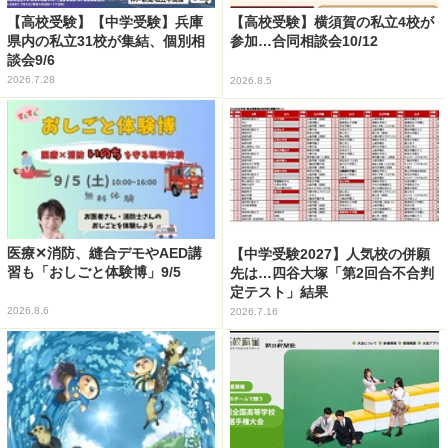
【高校受験】【中学受験】兵庫
【高校受験】横須賀の私立4校が
県内の私立31校が集結、個別相
参加…合同相談会10/12
談会9/6
2026.7.28
2026.8.5
医療✕消防、縫合デモやAED講
【中学受験2027】人気校の併願
習も「おしごと体験博」9/5
先は…四谷大塚「第2回合不合判
定テスト」結果
2026.8.6
2026.7.16