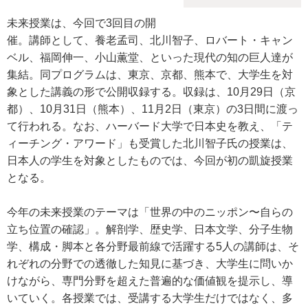
未来授業は、今回で3回目の開
催。講師として、養老孟司、北川智子、ロバート・キャン
ベル、福岡伸一、小山薫堂、といった現代の知の巨人達が
集結。同プログラムは、東京、京都、熊本で、大学生を対
象とした講義の形で公開収録する。収録は、10月29日（京
都）、10月31日（熊本）、11月2日（東京）の3日間に渡っ
て行われる。なお、ハーバード大学で日本史を教え、「テ
ィーチング・アワード」も受賞した北川智子氏の授業は、
日本人の学生を対象としたものでは、今回が初の凱旋授業
となる。
今年の未来授業のテーマは「世界の中のニッポン〜自らの
立ち位置の確認」。解剖学、歴史学、日本文学、分子生物
学、構成・脚本と各分野最前線で活躍する5人の講師は、そ
れぞれの分野での透徹した知見に基づき、大学生に問いか
けながら、専門分野を超えた普遍的な価値観を提示し、導
いていく。各授業では、受講する大学生だけではなく、多