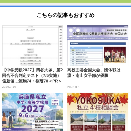
こちらの記事もおすすめ
【中学受験2027】四谷大塚、第2
高校囲碁全国大会、団体戦は
回合不合判定テスト（7/5実施）
灘・南山女子部が優勝
偏差値…筑駒74・桜蔭70＜PR＞
2026.7.10
2026.8.5