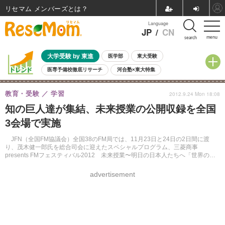
リセマム メンバーズ
Language
JP
/
CN
menu
search
大学受験 by 東進
医学部
東大受験
医専予備校徹底リサーチ
河合塾×東大特集
親子で考える大学選び
高校受験
中学受験
小学校受験
教育・受験
学習
2012.9.24 Mon 18:08
共通テスト
夏休み
8月開催学校説明会・相談会
知の巨人達が集結、未来授業の公開収録を全国
8月開催イベント・WS
全国公立高校 過去問
人気記事
3会場で実施
自由研究教材（小学生向け）
自由研究教材（中学生向け）
ランキング
JFN（全国FM協議会）全国38のFM局では、11月23日と24日の2日間に渡
り、茂木健一郎氏を総合司会に迎えたスペシャルプログラム、三菱商事
presents FMフェスティバル2012 未来授業〜明日の日本人たちへ「世界の中
のニッポン～自らの立ち位置の確認」を放送する。
advertisement