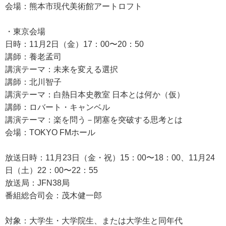
会場：熊本市現代美術館アートロフト
・東京会場
日時：11月2日（金）17：00〜20：50
講師：養老孟司
講演テーマ：未来を変える選択
講師：北川智子
講演テーマ：白熱日本史教室 日本とは何か（仮）
講師：ロバート・キャンベル
講演テーマ：楽を問う－閉塞を突破する思考とは
会場：TOKYO FMホール
放送日時：11月23日（金・祝）15：00〜18：00、11月24
日（土）22：00〜22：55
放送局：JFN38局
番組総合司会：茂木健一郎
対象：大学生・大学院生、または大学生と同年代