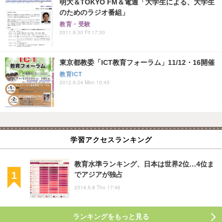
明大＆TOKYO FM＆電通「大学生による、大学生
のためのラジオ番組」
教育・受験
2011.9.30 Fri 17:30
東京都教委「ICT教育フォーラム」11/12・16開催
教育ICT
2012.9.24 Mon 10:43
学習アクセスランキング
教育水準ランキング、日本は世界2位…4位ま
でアジアが独占
2014.5.8 Thu 17:46
ランキングをもっと見る