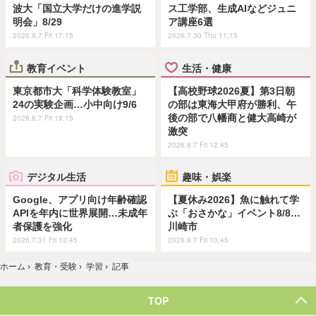
波大「国立大学だけの進学説
ス工学部、生成AIなどジュニ
明会」8/29
ア講座6選
2026.8.7 Fri 17:15
2026.7.30 Thu 11:15
教育イベント
生活・健康
東京都市大「科学体験教室」
【高校野球2026夏】第3日朝
24の実験企画…小中向け9/6
の部は東海大甲府が勝利、午
後の部で八幡商と健大高崎が
2026.8.7 Fri 18:15
激突
2026.8.7 Fri 12:45
デジタル生活
趣味・娯楽
Google、アプリ向け年齢確認
【夏休み2026】魚に触れて学
APIを年内に世界展開…未成年
ぶ「おさかな」イベント8/8…
者保護を強化
川崎市
2026.7.31 Fri 13:45
2026.8.7 Fri 10:45
ホーム
›
教育・受験
›
学習
›
記事
TOP