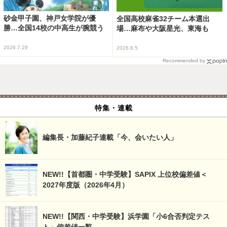
砂金甲子園、神戸女学院が優
全国高校麻雀32チーム本選出
勝…全国14校の中高生が腕競う
場…麻布や大阪星光、東海も
2026.7.29
2026.8.5
Recommended by
特集・連載
編集長・加藤紀子連載「今、会いたい人」
NEW!!【首都圏・中学受験】SAPIX 上位校偏差値＜
2027年度版（2026年4月）
NEW!!【関西・中学受験】浜学園「小6合否判定テス