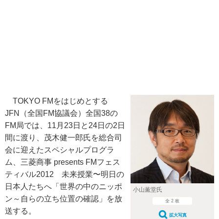
TOKYO FMをはじめとする
JFN（全国FM協議会）全国38の
FM局では、11月23日と24日の2日
間に渡り、茂木健一郎氏を総合司
会に迎えたスペシャルプログラ
ム、三菱商事 presents FMフェス
ティバル2012 未来授業〜明日の
日本人たちへ「世界の中のニッポ
小山薫堂氏
ン～自らの立ち位置の確認」を放
全 2 枚
送する。
拡大写真