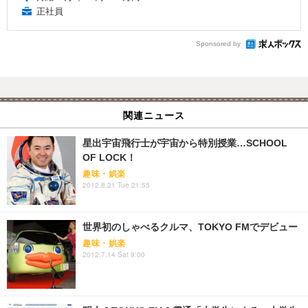
正社員
Sponsored by
関連ニュース
星出宇宙飛行士が宇宙から特別授業…SCHOOL
OF LOCK！
趣味・娯楽
2012.8.21 Tue 21:55
世界初のしゃべるクルマ、TOKYO FMでデビュー
趣味・娯楽
2012.7.14 Sat 9:00