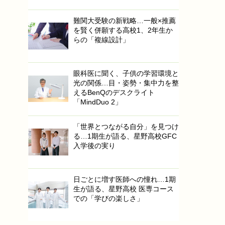
難関大受験の新戦略…一般×推薦
を賢く併願する高校1、2年生か
らの「複線設計」
眼科医に聞く、子供の学習環境と
光の関係…目・姿勢・集中力を整
えるBenQのデスクライト
「MindDuo 2」
「世界とつながる自分」を見つけ
る…1期生が語る、星野高校GFC
入学後の実り
日ごとに増す医師への憧れ…1期
生が語る、星野高校 医専コース
での「学びの楽しさ」