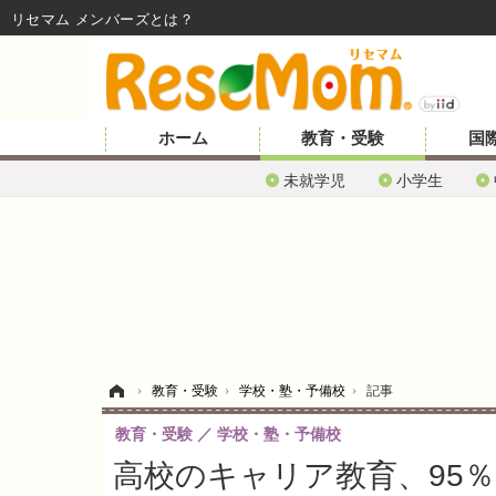
リセマム メンバーズ
ホーム
教育・受験
国
未就学児
小学生
ホーム
›
教育・受験
›
学校・塾・予備校
›
記事
教育・受験
学校・塾・予備校
高校のキャリア教育、95