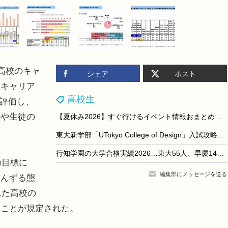
高校のキャ
シェア
ポスト
。キャリア
高校生
と評価し、
心や生徒の
【夏休み2026】すぐ行けるイベント情報おまとめ便＜8/9-15開催＞
東大新学部「UTokyo College of Design」入試攻略セミナー9/27
行知学園の大学合格実績2026…東大55人、早慶149人
の目標に
編集部にメッセージを送る
重んずる態
れた高校の
ることが規定された。