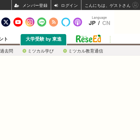
ログイン
こんにちは、ゲストさん
Language
JP
/
CN
ント
大学受験 by 東進
過去問
ミツカル学び
ミツカル教育通信