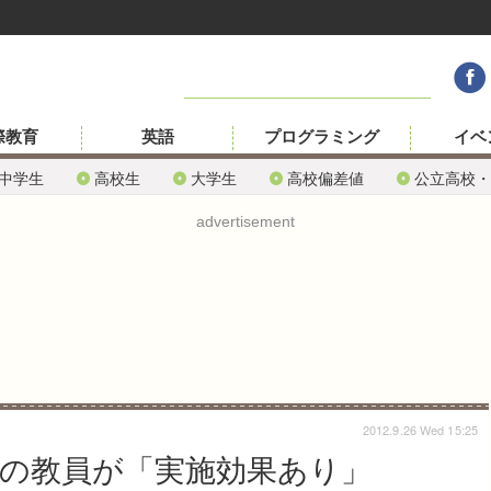
際教育
英語
プログラミング
イベ
中学生
高校生
大学生
高校偏差値
公立高校・
advertisement
2012.9.26 Wed 15:25
％の教員が「実施効果あり」