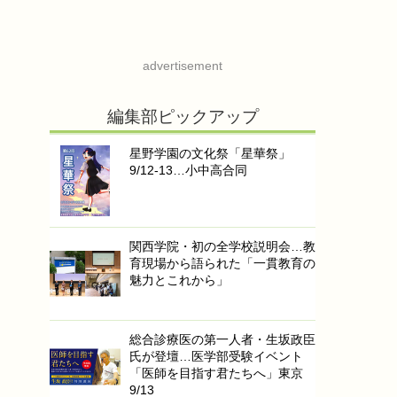
advertisement
編集部ピックアップ
星野学園の文化祭「星華祭」
9/12-13…小中高合同
関西学院・初の全学校説明会…教
育現場から語られた「一貫教育の
魅力とこれから」
総合診療医の第一人者・生坂政臣
氏が登壇…医学部受験イベント
「医師を目指す君たちへ」東京
9/13