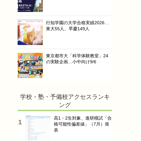
行知学園の大学合格実績2026…
東大55人、早慶149人
東京都市大「科学体験教室」24
の実験企画…小中向け9/6
学校・塾・予備校アクセスランキ
ング
高1・2生対象、進研模試「合
格可能性偏差値」（7月）発
表