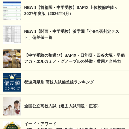
NEW!!【首都圏・中学受験】SAPIX 上位校偏差値＜
2027年度版（2026年4月）
NEW!!【関西・中学受験】浜学園「小6合否判定テス
ト」偏差値一覧
【中学受験の塾選び】SAPIX・日能研・四谷大塚・早稲
アカ・エルカミノ・グノーブルの特徴・費用と合格力
都道府県別 高校入試偏差値ランキング
全国公立高校入試（過去入試問題・正答）
イード・アワード