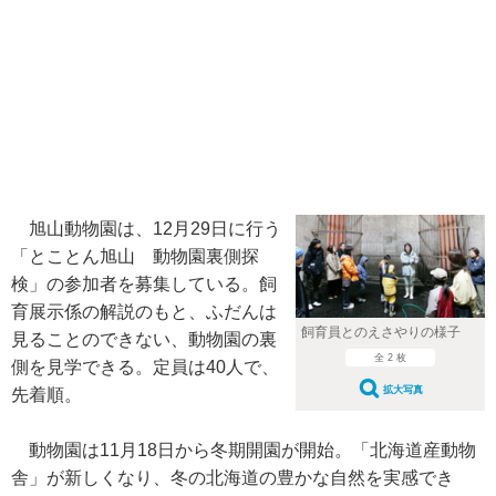
旭山動物園は、12月29日に行う
「とことん旭山 動物園裏側探
検」の参加者を募集している。飼
育展示係の解説のもと、ふだんは
飼育員とのえさやりの様子
見ることのできない、動物園の裏
全 2 枚
側を見学できる。定員は40人で、
拡大写真
先着順。
動物園は11月18日から冬期開園が開始。「北海道産動物
舎」が新しくなり、冬の北海道の豊かな自然を実感でき