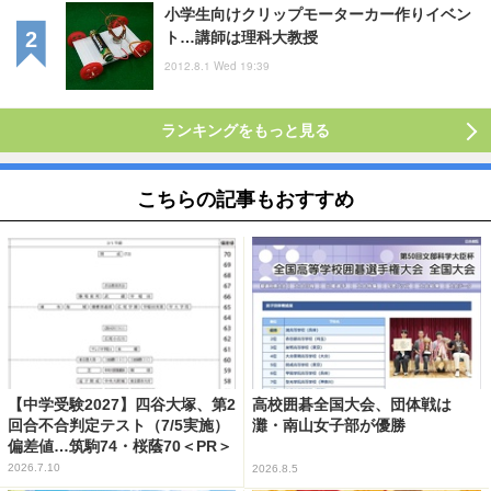
小学生向けクリップモーターカー作りイベン
ト…講師は理科大教授
2012.8.1 Wed 19:39
ランキングをもっと見る
こちらの記事もおすすめ
【中学受験2027】四谷大塚、第2
高校囲碁全国大会、団体戦は
回合不合判定テスト（7/5実施）
灘・南山女子部が優勝
偏差値…筑駒74・桜蔭70＜PR＞
2026.7.10
2026.8.5