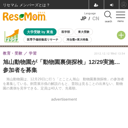
リセマム メンバーズ
Language
JP
/
CN
menu
search
大学受験 by 東進
医学部
東大受験
医専予備校徹底リサーチ
河合塾×東大特集
親子で考える大学選び
高校受験
中学受験
小学校受験
教育・受験
学習
2012.12.12 Wed 13:54
共通テスト
夏休み
8月開催学校説明会・相談会
旭山動物園が「動物園裏側探検」12/29実施…
8月開催イベント・WS
全国公立高校 過去問
人気記事
参加者を募集
自由研究教材（小学生向け）
自由研究教材（中学生向け）
ランキング
旭山動物園は、12月29日に行う「とことん旭山 動物園裏側探検」の参加者
を募集している。飼育展示係の解説のもと、普段は見ることの出来ない、動物
園の裏側を見学できる。定員は40人で、先着順。
advertisement