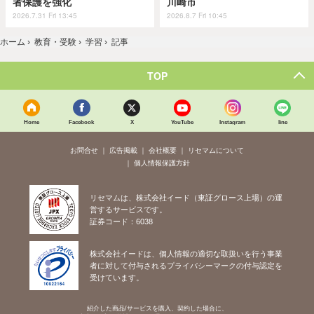
者保護を強化
川崎市
2026.7.31 Fri 13:45
2026.8.7 Fri 10:45
ホーム
›
教育・受験
›
学習
›
記事
TOP
Home
Facebook
X
YouTube
Instagram
line
お問合せ
広告掲載
会社概要
リセマムについて
個人情報保護方針
リセマムは、株式会社イード（東証グロース上場）の運
営するサービスです。
証券コード：6038
株式会社イードは、個人情報の適切な取扱いを行う事業
者に対して付与されるプライバシーマークの付与認定を
受けています。
紹介した商品/サービスを購入、契約した場合に、