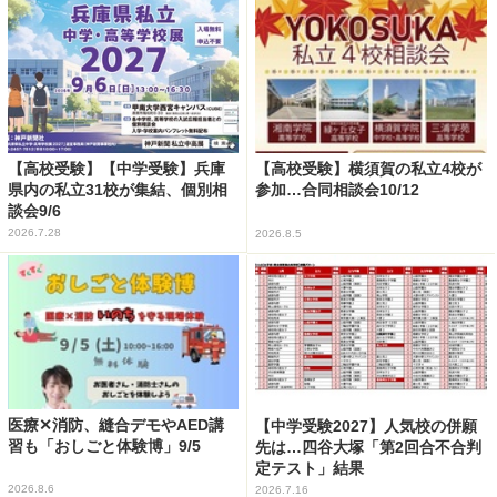
【高校受験】【中学受験】兵庫
【高校受験】横須賀の私立4校が
県内の私立31校が集結、個別相
参加…合同相談会10/12
談会9/6
2026.7.28
2026.8.5
医療✕消防、縫合デモやAED講
【中学受験2027】人気校の併願
習も「おしごと体験博」9/5
先は…四谷大塚「第2回合不合判
定テスト」結果
2026.8.6
2026.7.16