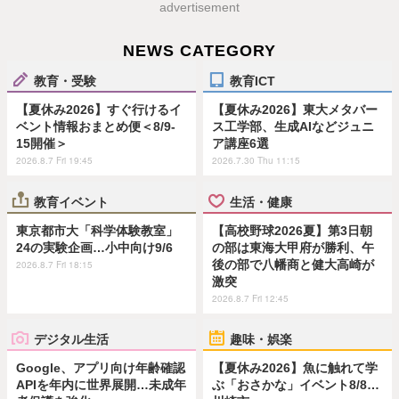
advertisement
NEWS CATEGORY
教育・受験
教育ICT
【夏休み2026】すぐ行けるイ
【夏休み2026】東大メタバー
ベント情報おまとめ便＜8/9-
ス工学部、生成AIなどジュニ
15開催＞
ア講座6選
2026.8.7 Fri 19:45
2026.7.30 Thu 11:15
教育イベント
生活・健康
東京都市大「科学体験教室」
【高校野球2026夏】第3日朝
24の実験企画…小中向け9/6
の部は東海大甲府が勝利、午
後の部で八幡商と健大高崎が
2026.8.7 Fri 18:15
激突
2026.8.7 Fri 12:45
デジタル生活
趣味・娯楽
Google、アプリ向け年齢確認
【夏休み2026】魚に触れて学
APIを年内に世界展開…未成年
ぶ「おさかな」イベント8/8…