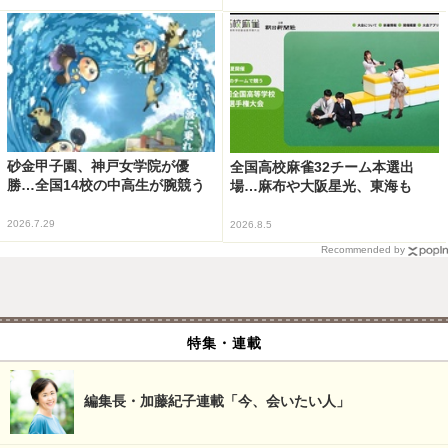
砂金甲子園、神戸女学院が優
全国高校麻雀32チーム本選出
勝…全国14校の中高生が腕競う
場…麻布や大阪星光、東海も
2026.7.29
2026.8.5
Recommended by
特集・連載
編集長・加藤紀子連載「今、会いたい人」