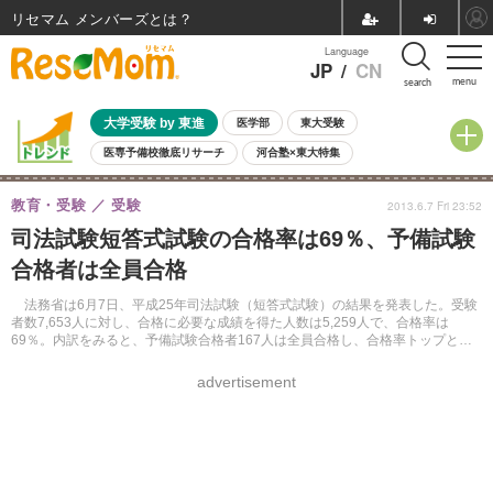
リセマム メンバーズ
Language
JP
/
CN
menu
search
大学受験 by 東進
医学部
東大受験
医専予備校徹底リサーチ
河合塾×東大特集
親子で考える大学選び
高校受験
中学受験
小学校受験
教育・受験
受験
2013.6.7 Fri 23:52
共通テスト
夏休み
8月開催学校説明会・相談会
司法試験短答式試験の合格率は69％、予備試験
8月開催イベント・WS
全国公立高校 過去問
人気記事
合格者は全員合格
自由研究教材（小学生向け）
自由研究教材（中学生向け）
ランキング
法務省は6月7日、平成25年司法試験（短答式試験）の結果を発表した。受験
者数7,653人に対し、合格に必要な成績を得た人数は5,259人で、合格率は
69％。内訳をみると、予備試験合格者167人は全員合格し、合格率トップとな
った。
advertisement