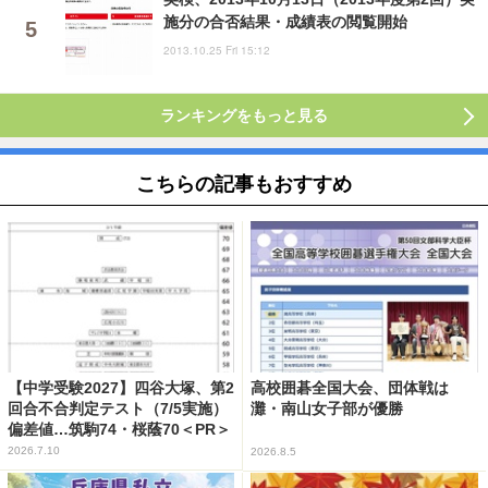
施分の合否結果・成績表の閲覧開始
2013.10.25 Fri 15:12
ランキングをもっと見る
こちらの記事もおすすめ
【中学受験2027】四谷大塚、第2
高校囲碁全国大会、団体戦は
回合不合判定テスト（7/5実施）
灘・南山女子部が優勝
偏差値…筑駒74・桜蔭70＜PR＞
2026.7.10
2026.8.5