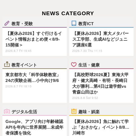
NEWS CATEGORY
教育・受験
教育ICT
【夏休み2026】すぐ行けるイ
【夏休み2026】東大メタバー
ベント情報おまとめ便＜8/9-
ス工学部、生成AIなどジュニ
15開催＞
ア講座6選
2026.8.7 Fri 19:45
2026.7.30 Thu 11:15
教育イベント
生活・健康
東京都市大「科学体験教室」
【高校野球2026夏】東海大甲
24の実験企画…小中向け9/6
府・健大高崎・有明・長崎日
大が勝利…第4日は遊学館vs
2026.8.7 Fri 18:15
青森山田ほか
2026.8.8 Sat 9:52
デジタル生活
趣味・娯楽
Google、アプリ向け年齢確認
【夏休み2026】魚に触れて学
APIを年内に世界展開…未成年
ぶ「おさかな」イベント8/8…
者保護を強化
川崎市