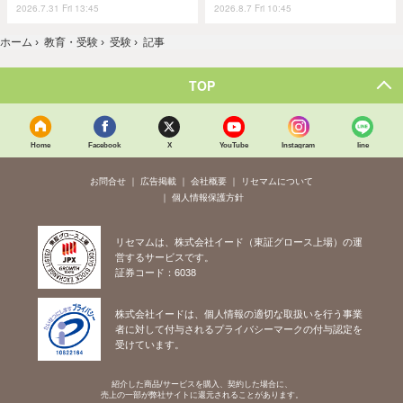
2026.7.31 Fri 13:45
2026.8.7 Fri 10:45
ホーム
›
教育・受験
›
受験
›
記事
TOP
Home
Facebook
X
YouTube
Instagram
line
お問合せ
広告掲載
会社概要
リセマムについて
個人情報保護方針
リセマムは、株式会社イード（東証グロース上場）の運
営するサービスです。
証券コード：6038
株式会社イードは、個人情報の適切な取扱いを行う事業
者に対して付与されるプライバシーマークの付与認定を
受けています。
紹介した商品/サービスを購入、契約した場合に、
売上の一部が弊社サイトに還元されることがあります。