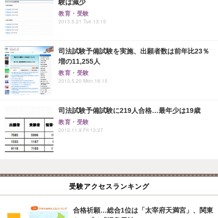
験は減少
教育・受験
2013.5.21 Tue 13:15
司法試験予備試験を実施、出願者数は前年比23％
増の11,255人
教育・受験
2013.5.20 Mon 16:15
司法試験予備試験に219人合格…最年少は19歳
教育・受験
2012.11.9 Fri 13:27
受験アクセスランキング
合格祈願…総合1位は「太宰府天満宮」、関東