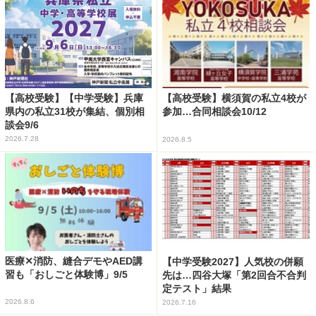
【高校受験】【中学受験】兵庫
【高校受験】横須賀の私立4校が
県内の私立31校が集結、個別相
参加…合同相談会10/12
談会9/6
2026.7.28
2026.8.5
医療✕消防、縫合デモやAED講
【中学受験2027】人気校の併願
習も「おしごと体験博」9/5
先は…四谷大塚「第2回合不合判
定テスト」結果
2026.8.6
2026.7.16