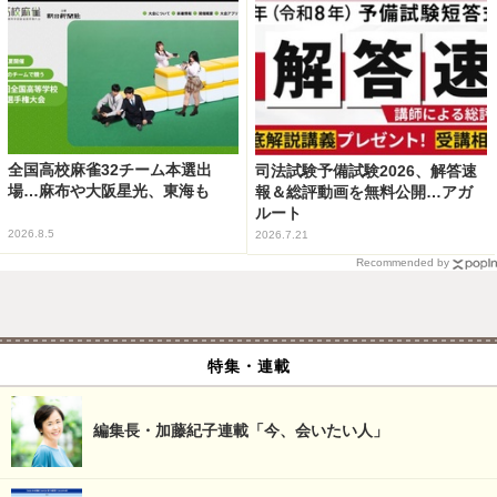
全国高校麻雀32チーム本選出
司法試験予備試験2026、解答速
場…麻布や大阪星光、東海も
報＆総評動画を無料公開…アガ
ルート
2026.8.5
2026.7.21
Recommended by
特集・連載
編集長・加藤紀子連載「今、会いたい人」