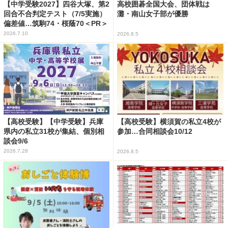
【中学受験2027】四谷大塚、第2
高校囲碁全国大会、団体戦は
回合不合判定テスト（7/5実施）
灘・南山女子部が優勝
偏差値…筑駒74・桜蔭70＜PR＞
2026.7.10
2026.8.5
【高校受験】【中学受験】兵庫
【高校受験】横須賀の私立4校が
県内の私立31校が集結、個別相
参加…合同相談会10/12
談会9/6
2026.7.28
2026.8.5