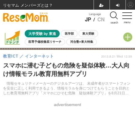
リセマム メンバーズ
Language
JP
/
CN
menu
search
大学受験 by 東進
医学部
東大受験
医専予備校徹底リサーチ
河合塾×東大特集
親子で考える大学選び
高校受験
中学受験
小学校受験
教育ICT
インターネット
2013.8.21 Wed 12:39
共通テスト
夏休み
8月開催学校説明会・相談会
スマホに潜む子どもの危険を疑似体験…大人向
8月開催イベント・WS
全国公立高校 過去問
人気記事
け情報モラル教育用無料アプリ
自由研究教材（小学生向け）
自由研究教材（中学生向け）
ランキング
情報セキュリティメーカーのデジタルアーツは、 未成年者がスマートフォン
を安全に正しく利用できるよう、情報モラルを身につけてもらうことを目的と
した教育用無料アプリ「スマホにひそむ危険 疑似体験アプリ」を8月21日よ
り提供する。
advertisement