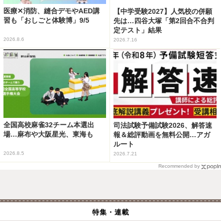
医療✕消防、縫合デモやAED講
【中学受験2027】人気校の併願
習も「おしごと体験博」9/5
先は…四谷大塚「第2回合不合判
定テスト」結果
2026.8.6
2026.7.16
全国高校麻雀32チーム本選出
司法試験予備試験2026、解答速
場…麻布や大阪星光、東海も
報＆総評動画を無料公開…アガ
ルート
2026.8.5
2026.7.21
Recommended by
特集・連載