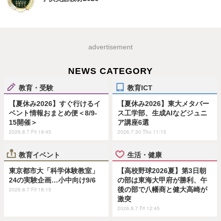
advertisement
NEWS CATEGORY
教育・受験
教育ICT
【夏休み2026】すぐ行けるイ
【夏休み2026】東大メタバー
ベント情報おまとめ便＜8/9-
ス工学部、生成AIなどジュニ
15開催＞
ア講座6選
2026.8.7 Fri 19:45
2026.7.30 Thu 11:15
教育イベント
生活・健康
東京都市大「科学体験教室」
【高校野球2026夏】第3日朝
24の実験企画…小中向け9/6
の部は東海大甲府が勝利、午
後の部で八幡商と健大高崎が
2026.8.7 Fri 18:15
激突
2026.8.7 Fri 12:45