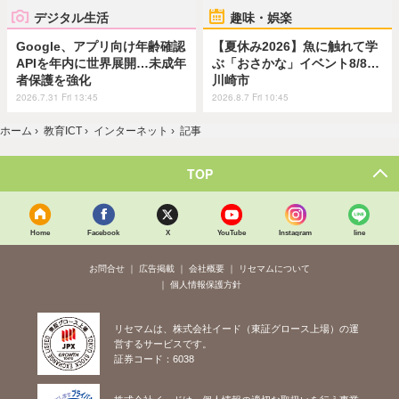
デジタル生活
趣味・娯楽
Google、アプリ向け年齢確認
【夏休み2026】魚に触れて学
APIを年内に世界展開…未成年
ぶ「おさかな」イベント8/8…
者保護を強化
川崎市
2026.7.31 Fri 13:45
2026.8.7 Fri 10:45
ホーム
›
教育ICT
›
インターネット
›
記事
TOP
Home
Facebook
X
YouTube
Instagram
line
お問合せ
広告掲載
会社概要
リセマムについて
個人情報保護方針
リセマムは、株式会社イード（東証グロース上場）の運
営するサービスです。
証券コード：6038