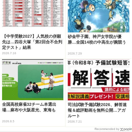
【中学受験2027】人気校の併願
砂金甲子園、神戸女学院が優
先は…四谷大塚「第2回合不合判
勝…全国14校の中高生が腕競う
定テスト」結果
2026.7.16
2026.7.29
全国高校麻雀32チーム本選出
司法試験予備試験2026、解答速
場…麻布や大阪星光、東海も
報＆総評動画を無料公開…アガ
ルート
2026.8.5
2026.7.21
Recommended by