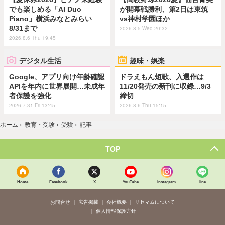
でも楽しめる「AI Duo
が開幕戦勝利、第2日は東筑
Piano」横浜みなとみらい
vs神村学園ほか
8/31まで
2026.8.5 Wed 20:32
2026.8.6 Thu 19:45
デジタル生活
趣味・娯楽
Google、アプリ向け年齢確認
ドラえもん短歌、入選作は
APIを年内に世界展開…未成年
11/20発売の新刊に収録…9/3
者保護を強化
締切
2026.7.31 Fri 13:45
2026.8.6 Thu 15:15
ホーム
›
教育・受験
›
受験
›
記事
TOP
Home
Facebook
X
YouTube
Instagram
line
お問合せ
広告掲載
会社概要
リセマムについて
個人情報保護方針