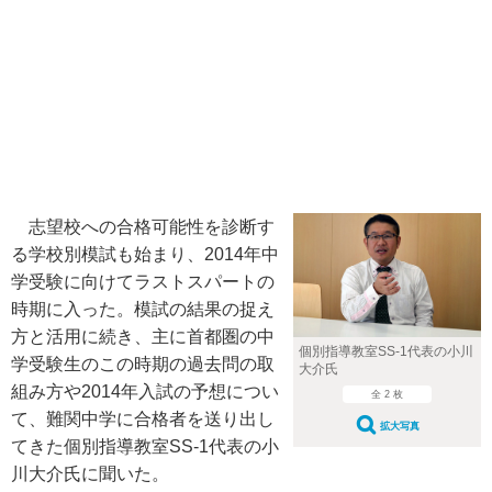
志望校への合格可能性を診断す
る学校別模試も始まり、2014年中
学受験に向けてラストスパートの
時期に入った。模試の結果の捉え
方と活用に続き、主に首都圏の中
個別指導教室SS-1代表の小川
学受験生のこの時期の過去問の取
大介氏
組み方や2014年入試の予想につい
全 2 枚
て、難関中学に合格者を送り出し
拡大写真
てきた個別指導教室SS-1代表の小
川大介氏に聞いた。