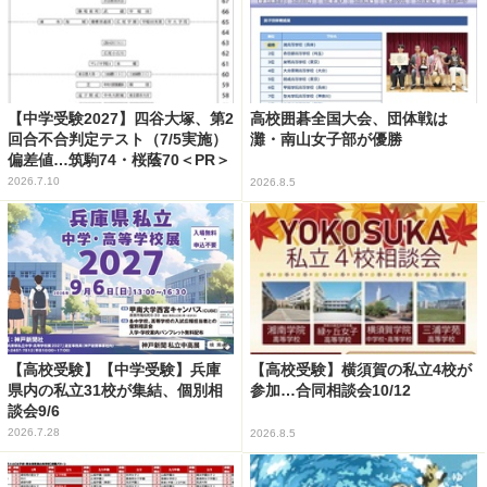
【中学受験2027】四谷大塚、第2
高校囲碁全国大会、団体戦は
回合不合判定テスト（7/5実施）
灘・南山女子部が優勝
偏差値…筑駒74・桜蔭70＜PR＞
2026.7.10
2026.8.5
【高校受験】【中学受験】兵庫
【高校受験】横須賀の私立4校が
県内の私立31校が集結、個別相
参加…合同相談会10/12
談会9/6
2026.7.28
2026.8.5