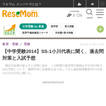
リセマム メンバーズ
Language
JP
/
CN
menu
search
大学受験 by 東進
医学部
東大受験
医専予備校徹底リサーチ
河合塾×東大特集
親子で考える大学選び
高校受験
中学受験
小学校受験
教育・受験
受験
2013.9.19 Thu 15:15
共通テスト
夏休み
8月開催学校説明会・相談会
【中学受験2014】SS-1小川代表に聞く、過去問
8月開催イベント・WS
全国公立高校 過去問
人気記事
対策と入試予想
自由研究教材（小学生向け）
自由研究教材（中学生向け）
ランキング
模試の結果の捉え方と活用に続き、この時期の過去問の取組み方や2014年入
試の予想について、難関中学に合格者を送り出してきた個別指導教室SS-1代表
の小川大介氏に聞いた。
advertisement