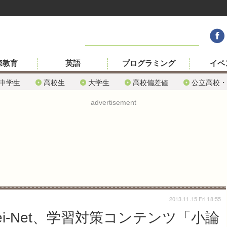
際教育
英語
プログラミング
イベ
中学生
高校生
大学生
高校偏差値
公立高校・
advertisement
2013.11.15 Fri 18:55
ei-Net、学習対策コンテンツ「小論