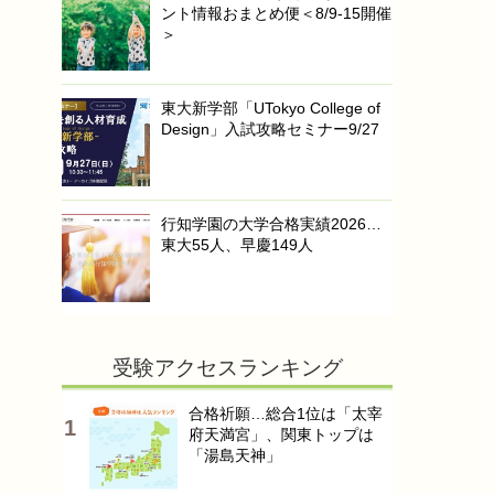
ント情報おまとめ便＜8/9-15開催
＞
東大新学部「UTokyo College of
Design」入試攻略セミナー9/27
行知学園の大学合格実績2026…
東大55人、早慶149人
受験アクセスランキング
合格祈願…総合1位は「太宰
府天満宮」、関東トップは
「湯島天神」