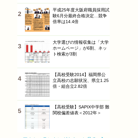
平成25年度大阪府職員採用試
験6月分最終合格決定…競争
倍率は14.4倍
大学選びの情報収集は「大学
ホームページ」が6割、ネッ
ト検索が3割
【高校受験2014】福岡県公
立高校の志願状況、県立1.25
倍・組合立2.82倍
【高校受験】SAPIX中学部 難
関校偏差値表＜2012年＞