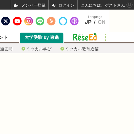
ログイン
こんにちは、ゲストさん
Language
JP
/
CN
ント
大学受験 by 東進
過去問
ミツカル学び
ミツカル教育通信