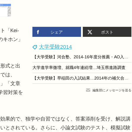
「Kei-
シェア
ポスト
のキホン」
大学受験2014
【大学受験】河合塾、2014-16年度分推薦・AO入試結果6/24版を掲載
形式と出
大学進学率微増、就職4年連続増…埼玉県進路調査
文では、
【大学受験】早稲田の入試結果…2014年の補欠合格は404人
開」「文章
編集部にメッセージを送る
学習対策を
効果的で、独学や自習ではなく、答案添削を受け、解説講
よいとされている。さらに、小論文試験のテスト、模擬試験