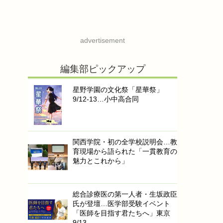
advertisement
編集部ピックアップ
星野学園の文化祭「星華祭」
9/12-13…小中高合同
関西学院・初の全学校説明会…教
育現場から語られた「一貫教育の
魅力とこれから」
総合診療医の第一人者・生坂政臣
氏が登壇…医学部受験イベント
「医師を目指す君たちへ」東京
9/13