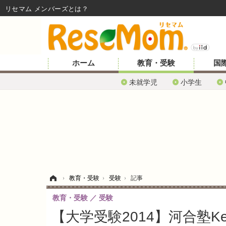
リセマム メンバーズ
ホーム
教育・受験
国
未就学児
小学生
ホーム
›
教育・受験
›
受験
›
記事
教育・受験
受験
【大学受験2014】河合塾K