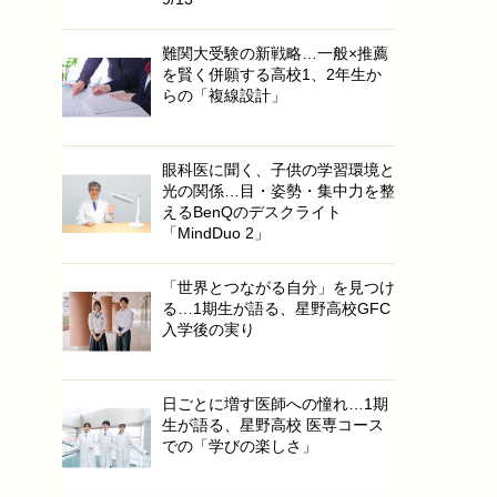
難関大受験の新戦略…一般×推薦
を賢く併願する高校1、2年生か
らの「複線設計」
眼科医に聞く、子供の学習環境と
光の関係…目・姿勢・集中力を整
えるBenQのデスクライト
「MindDuo 2」
「世界とつながる自分」を見つけ
る…1期生が語る、星野高校GFC
入学後の実り
日ごとに増す医師への憧れ…1期
生が語る、星野高校 医専コース
での「学びの楽しさ」