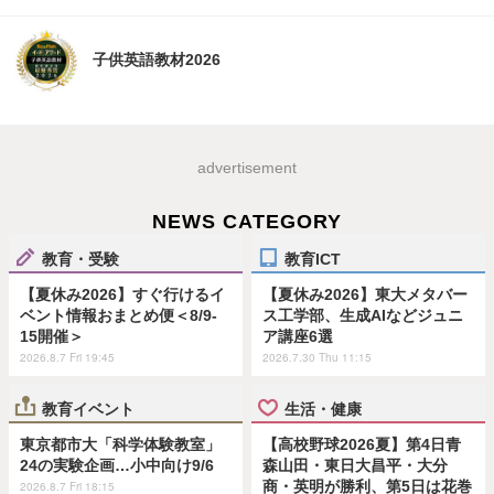
子供英語教材2026
advertisement
NEWS CATEGORY
教育・受験
教育ICT
【夏休み2026】すぐ行けるイ
【夏休み2026】東大メタバー
ベント情報おまとめ便＜8/9-
ス工学部、生成AIなどジュニ
15開催＞
ア講座6選
2026.8.7 Fri 19:45
2026.7.30 Thu 11:15
教育イベント
生活・健康
東京都市大「科学体験教室」
【高校野球2026夏】第4日青
24の実験企画…小中向け9/6
森山田・東日大昌平・大分
商・英明が勝利、第5日は花巻
2026.8.7 Fri 18:15