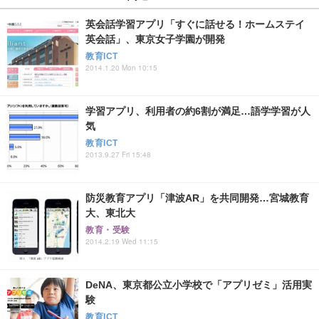
英会話学習アプリ「すぐに話せる！ホームステイ
英会話」、東京女子学園が開発
教育ICT
2014.1.20 Mon 10:15
学習アプリ、利用者の約6割が満足…語学学習が人
気
教育ICT
2013.9.27 Fri 15:48
防災教育アプリ「津波AR」を共同開発…宮城教育
大、東北大
教育・受験
2014.2.19 Wed 11:15
DeNA、東京都公立小学校で「アプリゼミ」活用実
験
教育ICT