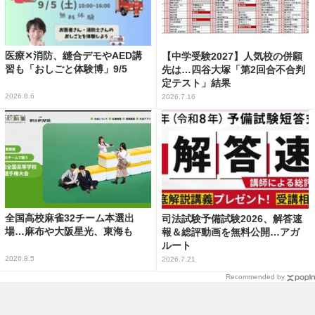
医療✕消防、縫合デモやAED講
【中学受験2027】人気校の併願
習も「おしごと体験博」9/5
先は…四谷大塚「第2回合不合判
定テスト」結果
2026.8.6
2026.7.16
全国高校麻雀32チーム本選出
司法試験予備試験2026、解答速
場…麻布や大阪星光、東海も
報＆総評動画を無料公開…アガ
ルート
2026.8.5
2026.7.21
Recommended by