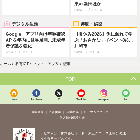
東vs新田ほか
2026.8.9 Sun 9:15
デジタル生活
趣味・娯楽
Google、アプリ向け年齢確認
【夏休み2026】魚に触れて学
APIを年内に世界展開…未成年
ぶ「おさかな」イベント8/8…
者保護を強化
川崎市
2026.7.31 Fri 13:45
2026.8.7 Fri 10:45
ホーム
›
教育ICT
›
ソフト・アプリ
›
記事
TOP
Home
Facebook
X
YouTube
Instagram
line
お問合せ
広告掲載
会社概要
リセマムについて
個人情報保護方針
リセマムは、株式会社イード（東証グロース上場）の運
営するサービスです。