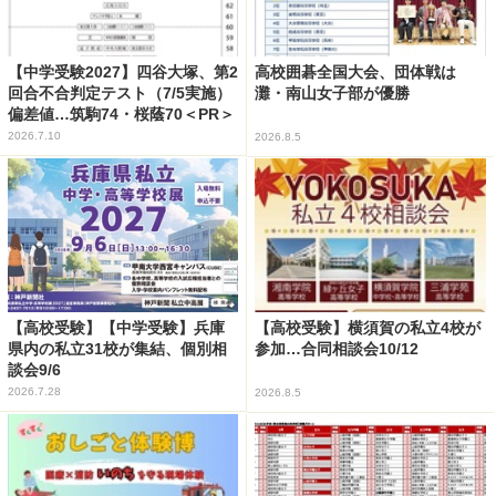
【中学受験2027】四谷大塚、第2
高校囲碁全国大会、団体戦は
回合不合判定テスト（7/5実施）
灘・南山女子部が優勝
偏差値…筑駒74・桜蔭70＜PR＞
2026.7.10
2026.8.5
【高校受験】【中学受験】兵庫
【高校受験】横須賀の私立4校が
県内の私立31校が集結、個別相
参加…合同相談会10/12
談会9/6
2026.7.28
2026.8.5