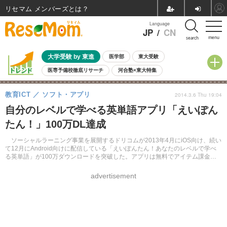
リセマム メンバーズ
Language
JP
/
CN
menu
search
大学受験 by 東進
医学部
東大受験
医専予備校徹底リサーチ
河合塾×東大特集
親子で考える大学選び
高校受験
中学受験
小学校受験
教育ICT
ソフト・アプリ
2014.3.6 Thu 19:04
共通テスト
夏休み
8月開催学校説明会・相談会
自分のレベルで学べる英単語アプリ「えいぽん
8月開催イベント・WS
全国公立高校 過去問
人気記事
たん！」100万DL達成
自由研究教材（小学生向け）
自由研究教材（中学生向け）
ランキング
ソーシャルラーニング事業を展開するドリコムが2013年4月にiOS向け、続い
て12月にAndroid向けに配信している「えいぽんたん！あなたのレベルで学べ
る英単語」が100万ダウンロードを突破した。アプリは無料でアイテム課金制
となっている。
advertisement