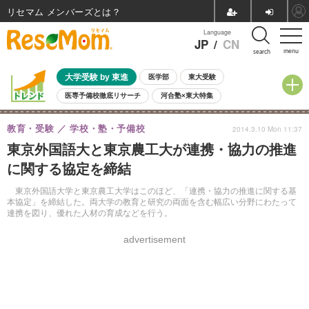
リセマム メンバーズ
Language
JP
/
CN
menu
search
大学受験 by 東進
医学部
東大受験
医専予備校徹底リサーチ
河合塾×東大特集
親子で考える大学選び
高校受験
中学受験
小学校受験
教育・受験
学校・塾・予備校
2014.3.10 Mon 11:37
共通テスト
夏休み
8月開催学校説明会・相談会
東京外国語大と東京農工大が連携・協力の推進
8月開催イベント・WS
全国公立高校 過去問
人気記事
に関する協定を締結
自由研究教材（小学生向け）
自由研究教材（中学生向け）
ランキング
東京外国語大学と東京農工大学はこのほど、「連携・協力の推進に関する基
本協定」を締結した。両大学の教育と研究の両面を含む幅広い分野にわたって
連携を図り、優れた人材の育成などを行う。
advertisement