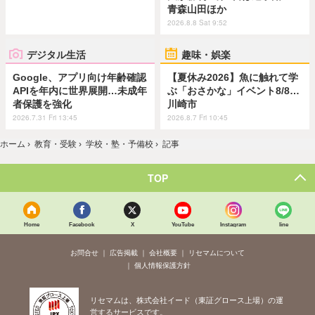
青森山田ほか
2026.8.8 Sat 9:52
デジタル生活
趣味・娯楽
Google、アプリ向け年齢確認
【夏休み2026】魚に触れて学
APIを年内に世界展開…未成年
ぶ「おさかな」イベント8/8…
者保護を強化
川崎市
2026.7.31 Fri 13:45
2026.8.7 Fri 10:45
ホーム
›
教育・受験
›
学校・塾・予備校
›
記事
TOP
Home
Facebook
X
YouTube
Instagram
line
お問合せ
広告掲載
会社概要
リセマムについて
個人情報保護方針
リセマムは、株式会社イード（東証グロース上場）の運
営するサービスです。