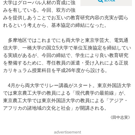
拡大写真
大学はグローバル人材の育成に強
みを有している。今回、双方の強
みを提供しあうことでお互いの教育研究内容の充実が図ら
れるという考えから、基本協定の締結になった。
多摩地区ではこれまでにも両大学と東京学芸大、電気通
信大学、一橋大学の国立5大学で単位互換協定を締結してい
る実績があるが、今回の締結で、学生により良い教育研究
を整備するために、専任教員の派遣・受け入れによる正規
カリキュラム授業科目を平成26年度から設ける。
4月から両大学でリレー講義がスタート。東京外国語大学
では東京農工大学の教員による「現代農学の最前線」が、
東京農工大学では東京外国語大学の教員による「アジア・
アフリカの諸地域の文化と社会」が開講される。
《田中志実》
advertisement