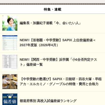
特集・連載
編集長・加藤紀子連載「今、会いたい人」
NEW!!【首都圏・中学受験】SAPIX 上位校偏差値＜
2027年度版（2026年4月）
NEW!!【関西・中学受験】浜学園「小6合否判定テス
ト」偏差値一覧
【中学受験の塾選び】SAPIX・日能研・四谷大塚・早稲
アカ・エルカミノ・グノーブルの特徴・費用と合格力
都道府県別 高校入試偏差値ランキング