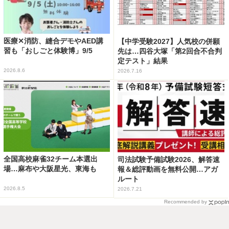
医療✕消防、縫合デモやAED講
【中学受験2027】人気校の併願
習も「おしごと体験博」9/5
先は…四谷大塚「第2回合不合判
定テスト」結果
2026.8.6
2026.7.16
全国高校麻雀32チーム本選出
司法試験予備試験2026、解答速
場…麻布や大阪星光、東海も
報＆総評動画を無料公開…アガ
ルート
2026.8.5
2026.7.21
Recommended by