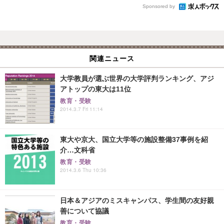
Sponsored by
関連ニュース
大学教員が選ぶ世界の大学評判ランキング、アジ
アトップの東大は11位
教育・受験
2014.3.7 Fri 11:14
東大や京大、国立大学等の施設整備37事例を紹
介…文科省
教育・受験
2014.3.6 Thu 10:36
日本＆アジアのミスキャンパス、学生間の友好親
善について協議
教育・受験