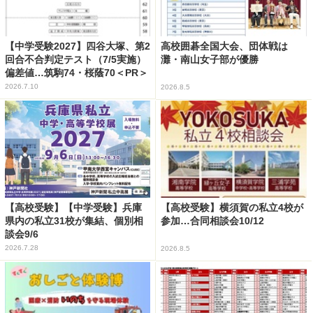
【中学受験2027】四谷大塚、第2
高校囲碁全国大会、団体戦は
回合不合判定テスト（7/5実施）
灘・南山女子部が優勝
偏差値…筑駒74・桜蔭70＜PR＞
2026.7.10
2026.8.5
【高校受験】【中学受験】兵庫
【高校受験】横須賀の私立4校が
県内の私立31校が集結、個別相
参加…合同相談会10/12
談会9/6
2026.7.28
2026.8.5