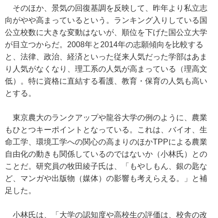
そのほか、景気の回復基調を反映して、昨年より私立志
向がやや高まっているという。ランキング入りしている国
公立校数に大きな変動はないが、順位を下げた国公立大学
が目立つからだ。2008年と2014年の志願傾向を比較する
と、法律、政治、経済といった従来人気だった学部はあま
り人気がなくなり、理工系の人気が高まっている（理高文
低）。特に資格に直結する看護、教育・保育の人気も高い
とする。
東京農大のランクアップや龍谷大学の例のように、農業
もひとつキーポイントとなっている。これは、バイオ、生
命工学、環境工学への関心の高まりのほかTPPによる農業
自由化の動きも関係しているのではないか（小林氏）との
ことだ。研究員の牧田綾子氏は、「もやしもん、銀の匙な
ど、マンガや出版物（媒体）の影響も考えらえる。」と補
足した。
小林氏は、「大学の認知度や高校生の評価は、校舎の改