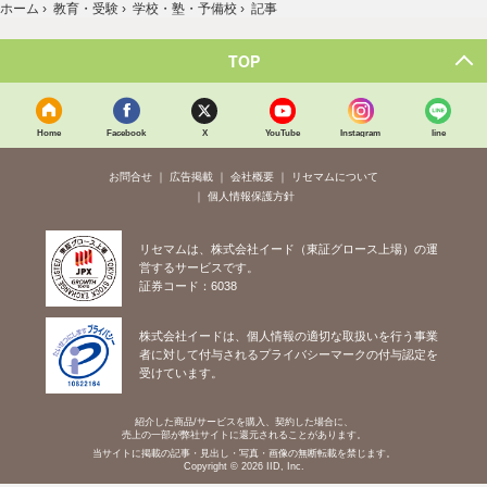
ホーム
›
教育・受験
›
学校・塾・予備校
›
記事
TOP
Home
Facebook
X
YouTube
Instagram
line
お問合せ
広告掲載
会社概要
リセマムについて
個人情報保護方針
リセマムは、株式会社イード（東証グロース上場）の運
営するサービスです。
証券コード：6038
株式会社イードは、個人情報の適切な取扱いを行う事業
者に対して付与されるプライバシーマークの付与認定を
受けています。
紹介した商品/サービスを購入、契約した場合に、
売上の一部が弊社サイトに還元されることがあります。
当サイトに掲載の記事・見出し・写真・画像の無断転載を禁じます。
Copyright © 2026 IID, Inc.