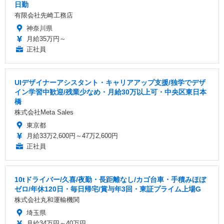
日勤
有限会社先崎工務店
神奈川県
月給35万円～
正社員
UIデザイナーアシスタント・キャリアアップ支援/独学でデザ
イン学習中歓迎/残業少なめ・月給30万以上可・中央区東日本
橋
株式会社Meta Sales
東京都
月給33万2,600円～47万2,600円
正社員
10tドライバー/久喜/夜勤・長距離なし/カゴ台車・手積みほぼ
ゼロ/年休120日・毎日帰宅/賞与年3回・東証プライム上場G
株式会社丸和運輸機関
埼玉県
月給34万円～40万円