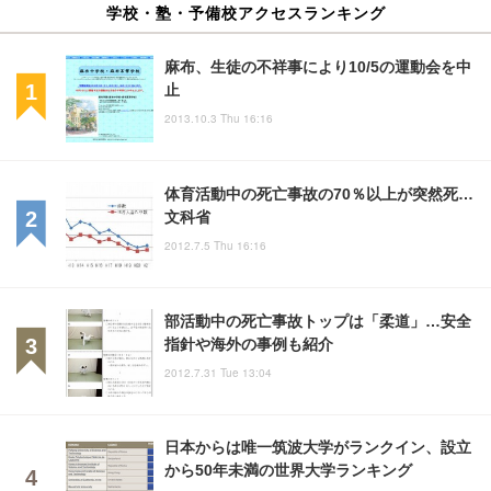
学校・塾・予備校アクセスランキング
麻布、生徒の不祥事により10/5の運動会を中
止
2013.10.3 Thu 16:16
体育活動中の死亡事故の70％以上が突然死…
文科省
2012.7.5 Thu 16:16
部活動中の死亡事故トップは「柔道」…安全
指針や海外の事例も紹介
2012.7.31 Tue 13:04
日本からは唯一筑波大学がランクイン、設立
から50年未満の世界大学ランキング