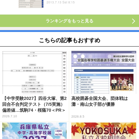
2013.7.13 Sat 8:15
ランキングをもっと見る
こちらの記事もおすすめ
【中学受験2027】四谷大塚、第2
高校囲碁全国大会、団体戦は
回合不合判定テスト（7/5実施）
灘・南山女子部が優勝
偏差値…筑駒74・桜蔭70＜PR＞
2026.7.10
2026.8.5