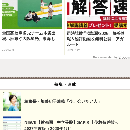
全国高校麻雀32チーム本選出
司法試験予備試験2026、解答速
場…麻布や大阪星光、東海も
報＆総評動画を無料公開…アガ
ルート
2026.8.5
2026.7.21
Recommended by
特集・連載
編集長・加藤紀子連載「今、会いたい人」
NEW!!【首都圏・中学受験】SAPIX 上位校偏差値＜
2027年度版（2026年4月）