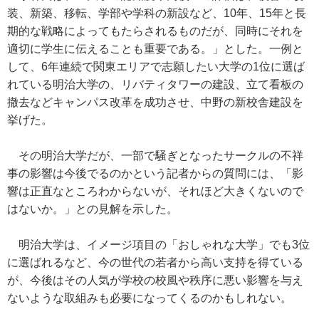
装、新築、移転、学部や学科の新設など、10年、15年と長
期的な戦略によってもたらされるものだが、同時にそれを
適切に学生に伝えることも重要である。」とした。一例と
して、6年連続で関東エリアで志願したい大学の1位に選ば
れている明治大学の、リバティタワーの建設、立て看板の
撤去などキャンパス改革を成功させ、中野の新校舎建設を
挙げた。
その明治大学だが、一部で騒ぎとなったサークルの不祥
事の影響は今後でるのかという記者からの質問には、「影
響は正直なところわからないが、それほど大きくないので
はないか。」との見解を示した。
明治大学は、イメージ項目の「おしゃれな大学」でも3位
に選ばれるなど、今の世代の若者から高い支持を得ている
が、今後はその人気が学校の校風や秩序に悪い影響を与え
ないような取組みも必要になってくるのかもしれない。