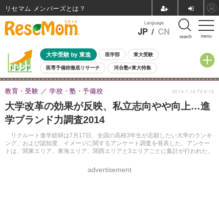
リセマム メンバーズ
Language
JP
/
CN
menu
search
大学受験 by 東進
医学部
東大受験
医専予備校徹底リサーチ
河合塾×東大特集
親子で考える大学選び
高校受験
中学受験
小学校受験
教育・受験
学校・塾・予備校
2014.7.18 Fri 9:15
共通テスト
夏休み
8月開催学校説明会・相談会
大学改革の効果が反映、私立志向やや向上…進
8月開催イベント・WS
全国公立高校 過去問
人気記事
学ブランド力調査2014
自由研究教材（小学生向け）
自由研究教材（中学生向け）
ランキング
リクルート進学総研は7月17日、全国の高校3年生が志願したい大学のランキ
ング、および認知度、イメージに関するアンケート調査を発表した。アンケー
トは、関東エリア、東海エリア、関西エリアと3エリアごとに集計が行われた。
advertisement