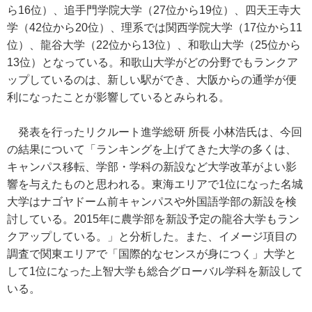
ら16位）、追手門学院大学（27位から19位）、四天王寺大
学（42位から20位）、理系では関西学院大学（17位から11
位）、龍谷大学（22位から13位）、和歌山大学（25位から
13位）となっている。和歌山大学がどの分野でもランクア
ップしているのは、新しい駅ができ、大阪からの通学が便
利になったことが影響しているとみられる。
発表を行ったリクルート進学総研 所長 小林浩氏は、今回
の結果について「ランキングを上げてきた大学の多くは、
キャンパス移転、学部・学科の新設など大学改革がよい影
響を与えたものと思われる。東海エリアで1位になった名城
大学はナゴヤドーム前キャンパスや外国語学部の新設を検
討している。2015年に農学部を新設予定の龍谷大学もラン
クアップしている。」と分析した。また、イメージ項目の
調査で関東エリアで「国際的なセンスが身につく」大学と
して1位になった上智大学も総合グローバル学科を新設して
いる。