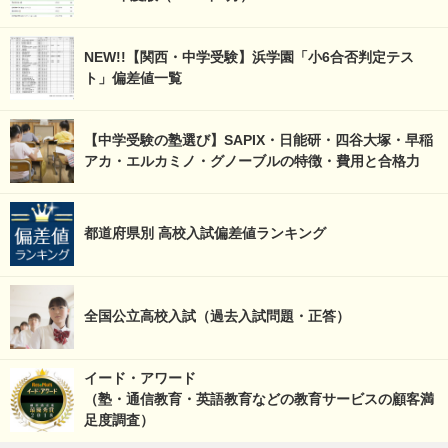
NEW!!【関西・中学受験】浜学園「小6合否判定テス
ト」偏差値一覧
【中学受験の塾選び】SAPIX・日能研・四谷大塚・早稲
アカ・エルカミノ・グノーブルの特徴・費用と合格力
都道府県別 高校入試偏差値ランキング
全国公立高校入試（過去入試問題・正答）
イード・アワード
（塾・通信教育・英語教育などの教育サービスの顧客満
足度調査）