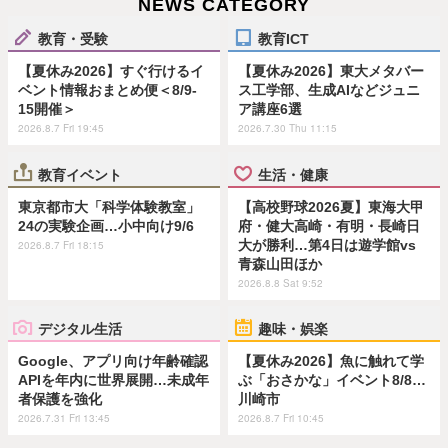
NEWS CATEGORY
教育・受験
教育ICT
【夏休み2026】すぐ行けるイ
【夏休み2026】東大メタバー
ベント情報おまとめ便＜8/9-
ス工学部、生成AIなどジュニ
15開催＞
ア講座6選
2026.8.7 Fri 19:45
2026.7.30 Thu 11:15
教育イベント
生活・健康
東京都市大「科学体験教室」
【高校野球2026夏】東海大甲
24の実験企画…小中向け9/6
府・健大高崎・有明・長崎日
大が勝利…第4日は遊学館vs
2026.8.7 Fri 18:15
青森山田ほか
2026.8.8 Sat 9:52
デジタル生活
趣味・娯楽
Google、アプリ向け年齢確認
【夏休み2026】魚に触れて学
APIを年内に世界展開…未成年
ぶ「おさかな」イベント8/8…
者保護を強化
川崎市
2026.7.31 Fri 13:45
2026.8.7 Fri 10:45