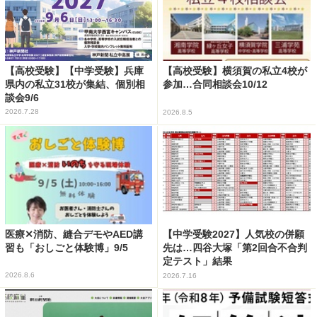
【高校受験】【中学受験】兵庫
【高校受験】横須賀の私立4校が
県内の私立31校が集結、個別相
参加…合同相談会10/12
談会9/6
2026.7.28
2026.8.5
医療✕消防、縫合デモやAED講
【中学受験2027】人気校の併願
習も「おしごと体験博」9/5
先は…四谷大塚「第2回合不合判
定テスト」結果
2026.8.6
2026.7.16