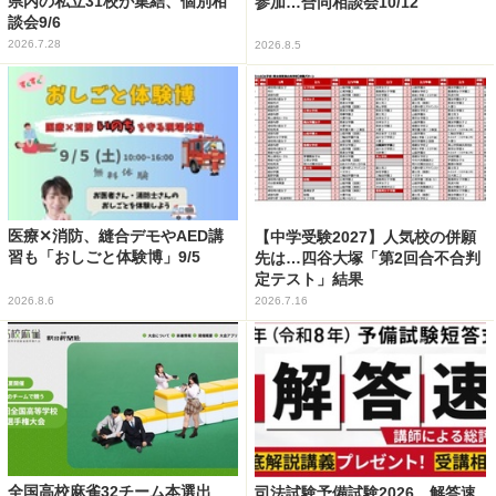
県内の私立31校が集結、個別相
参加…合同相談会10/12
談会9/6
2026.7.28
2026.8.5
医療✕消防、縫合デモやAED講
【中学受験2027】人気校の併願
習も「おしごと体験博」9/5
先は…四谷大塚「第2回合不合判
定テスト」結果
2026.8.6
2026.7.16
全国高校麻雀32チーム本選出
司法試験予備試験2026、解答速