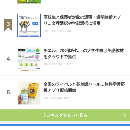
高校生と保護者対象の適職・適学診断アプ
リ…文理選択や学部選択に活用
2012.4.8 Sun 17:58
チエル、700講座以上の大学生向け英語教材
をクラウドで提供
2011.3.23 Wed 18:01
全国のライバルと英単語バトル…無料学習応
援アプリ配信開始
2015.8.5 Wed 18:45
ランキングをもっと見る