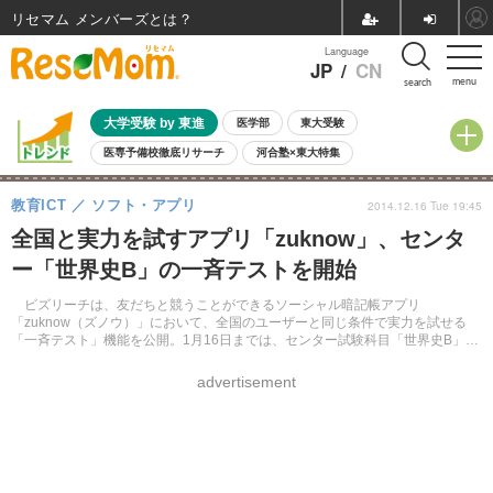
リセマム メンバーズ
Language
JP
/
CN
menu
search
大学受験 by 東進
医学部
東大受験
医専予備校徹底リサーチ
河合塾×東大特集
親子で考える大学選び
高校受験
中学受験
小学校受験
教育ICT
ソフト・アプリ
2014.12.16 Tue 19:45
共通テスト
夏休み
8月開催学校説明会・相談会
全国と実力を試すアプリ「zuknow」、センタ
8月開催イベント・WS
全国公立高校 過去問
人気記事
ー「世界史B」の一斉テストを開始
自由研究教材（小学生向け）
自由研究教材（中学生向け）
ランキング
ビズリーチは、友だちと競うことができるソーシャル暗記帳アプリ
「zuknow（ズノウ）」において、全国のユーザーと同じ条件で実力を試せる
「一斉テスト」機能を公開。1月16日までは、センター試験科目「世界史B」が
時代別に出題されるという。
advertisement