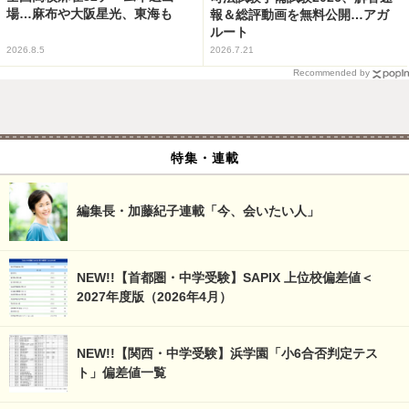
場…麻布や大阪星光、東海も
報＆総評動画を無料公開…アガ
ルート
2026.8.5
2026.7.21
Recommended by
特集・連載
編集長・加藤紀子連載「今、会いたい人」
NEW!!【首都圏・中学受験】SAPIX 上位校偏差値＜
2027年度版（2026年4月）
NEW!!【関西・中学受験】浜学園「小6合否判定テス
ト」偏差値一覧