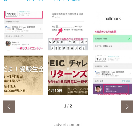
‹
1
/
2
advertisement