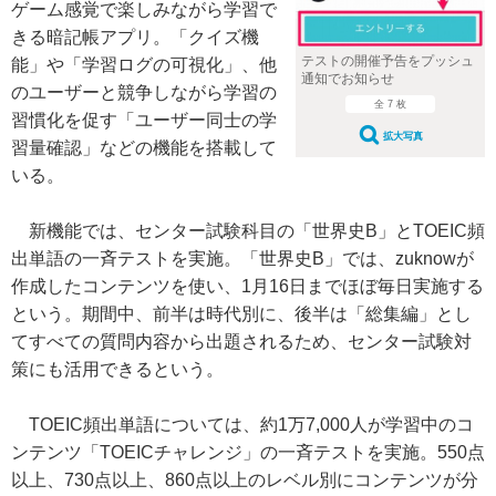
ゲーム感覚で楽しみながら学習で
きる暗記帳アプリ。「クイズ機
テストの開催予告をプッシュ
能」や「学習ログの可視化」、他
通知でお知らせ
のユーザーと競争しながら学習の
全 7 枚
習慣化を促す「ユーザー同士の学
拡大写真
習量確認」などの機能を搭載して
いる。
新機能では、センター試験科目の「世界史B」とTOEIC頻
出単語の一斉テストを実施。「世界史B」では、zuknowが
作成したコンテンツを使い、1月16日までほぼ毎日実施する
という。期間中、前半は時代別に、後半は「総集編」とし
てすべての質問内容から出題されるため、センター試験対
策にも活用できるという。
TOEIC頻出単語については、約1万7,000人が学習中のコ
ンテンツ「TOEICチャレンジ」の一斉テストを実施。550点
以上、730点以上、860点以上のレベル別にコンテンツが分