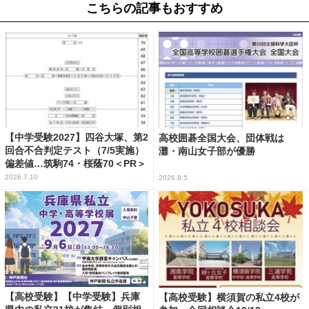
こちらの記事もおすすめ
【中学受験2027】四谷大塚、第2
高校囲碁全国大会、団体戦は
回合不合判定テスト（7/5実施）
灘・南山女子部が優勝
偏差値…筑駒74・桜蔭70＜PR＞
2026.7.10
2026.8.5
【高校受験】【中学受験】兵庫
【高校受験】横須賀の私立4校が