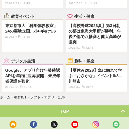
2026.8.7 Fri 19:45
2026.7.30 Thu 11:15
教育イベント
生活・健康
東京都市大「科学体験教室」
【高校野球2026夏】第3日朝
24の実験企画…小中向け9/6
の部は東海大甲府が勝利、午
後の部で八幡商と健大高崎が
2026.8.7 Fri 18:15
激突
2026.8.7 Fri 12:45
デジタル生活
趣味・娯楽
Google、アプリ向け年齢確認
【夏休み2026】魚に触れて学
APIを年内に世界展開…未成年
ぶ「おさかな」イベント8/8…
者保護を強化
川崎市
2026.7.31 Fri 13:45
2026.8.7 Fri 10:45
ホーム
›
教育ICT
›
ソフト・アプリ
›
記事
TOP