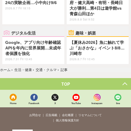
24の実験企画…小中向け9/6
府・健大高崎・有明・長崎日
大が勝利…第4日は遊学館vs
2026.8.7 Fri 18:15
青森山田ほか
2026.8.8 Sat 9:52
デジタル生活
趣味・娯楽
Google、アプリ向け年齢確認
【夏休み2026】魚に触れて学
APIを年内に世界展開…未成年
ぶ「おさかな」イベント8/8…
者保護を強化
川崎市
2026.7.31 Fri 13:45
2026.8.7 Fri 10:45
ホーム
›
生活・健康
›
交通・クルマ
›
記事
TOP
Home
Facebook
X
YouTube
Instagram
line
お問合せ
広告掲載
会社概要
リセマムについて
個人情報保護方針