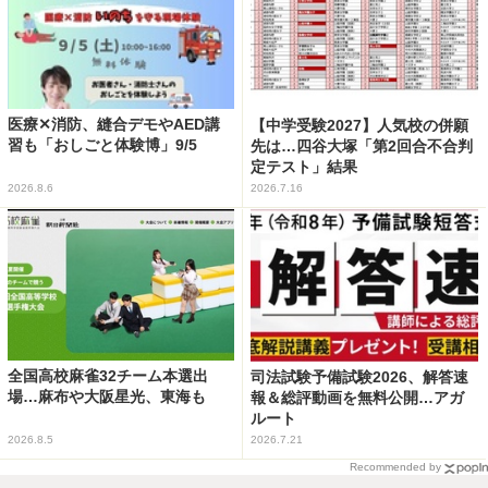
医療✕消防、縫合デモやAED講
【中学受験2027】人気校の併願
習も「おしごと体験博」9/5
先は…四谷大塚「第2回合不合判
定テスト」結果
2026.8.6
2026.7.16
全国高校麻雀32チーム本選出
司法試験予備試験2026、解答速
場…麻布や大阪星光、東海も
報＆総評動画を無料公開…アガ
ルート
2026.8.5
2026.7.21
Recommended by