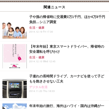
関連ニュース
子や孫の帰省時に交通費3万1千円、ほか4万8千円
負担…シニア調査
生活・健康
2014.12.19 Fri 17:30
【年末年始】東京スマートドライバー、帰省時の
安全運転を呼びかけ
生活・健康
2014.12.10 Wed 12:45
子連れの長時間ドライブ、カーナビを使って子ど
もを飽きさせない工夫
デジタル生活
2014.11.20 Thu 18:03
年末年始の旅行、海外はハワイ・国内は沖縄が一