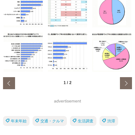
‹
1
/
2
advertisement
年末年始
交通・クルマ
生活調査
渋滞