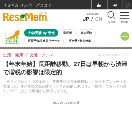
リセマム メンバーズ
Language
JP
/
CN
menu
search
大学受験 by 東進
医学部
東大受験
医専予備校徹底リサーチ
河合塾×東大特集
親子で考える大学選び
高校受験
中学受験
小学校受験
生活・健康
交通・クルマ
2014.12.22 Mon 16:21
共通テスト
夏休み
8月開催学校説明会・相談会
【年末年始】長距離移動、27日は早朝から渋滞
8月開催イベント・WS
全国公立高校 過去問
人気記事
で増税の影響は限定的
自由研究教材（小学生向け）
自由研究教材（中学生向け）
ランキング
三井ダイレクト損害保険は「年末年始の長距離移動」に関するアンケートを
実施した。年末年始の長距離ドライブの目的は40.1％が「帰省」でもっとも多
く、27日（土）は早朝から渋滞しそうだ。
advertisement