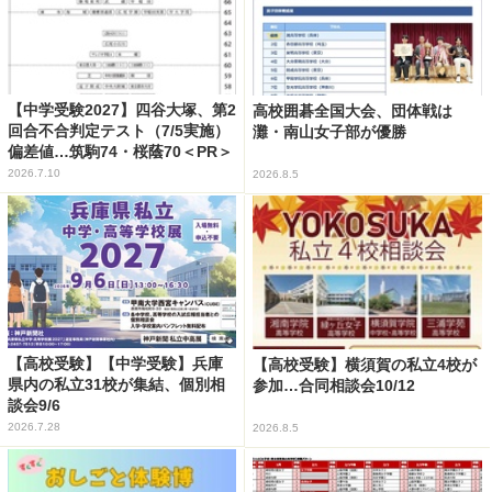
【中学受験2027】四谷大塚、第2
高校囲碁全国大会、団体戦は
回合不合判定テスト（7/5実施）
灘・南山女子部が優勝
偏差値…筑駒74・桜蔭70＜PR＞
2026.7.10
2026.8.5
【高校受験】【中学受験】兵庫
【高校受験】横須賀の私立4校が
県内の私立31校が集結、個別相
参加…合同相談会10/12
談会9/6
2026.7.28
2026.8.5