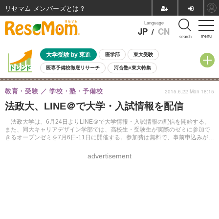
リセマム メンバーズ
Language
JP
/
CN
menu
search
大学受験 by 東進
医学部
東大受験
医専予備校徹底リサーチ
河合塾×東大特集
親子で考える大学選び
高校受験
中学受験
小学校受験
教育・受験
学校・塾・予備校
2015.6.22 Mon 18:15
共通テスト
夏休み
8月開催学校説明会・相談会
法政大、LINE＠で大学・入試情報を配信
8月開催イベント・WS
全国公立高校 過去問
人気記事
自由研究教材（小学生向け）
自由研究教材（中学生向け）
ランキング
法政大学は、6月24日よりLINE＠で大学情報・入試情報の配信を開始する。
また、同大キャリアデザイン学部では、高校生・受験生が実際のゼミに参加で
きるオープンゼミを7月6日-11日に開催する。参加費は無料で、事前申込みが必
要。
advertisement