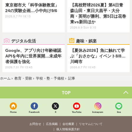
東京都市大「科学体験教室」
【高校野球2026夏】第4日青
24の実験企画…小中向け9/6
森山田・東日大昌平・大分
商・英明が勝利、第5日は花巻
2026.8.7 Fri 18:15
東vs新田ほか
2026.8.9 Sun 9:15
デジタル生活
趣味・娯楽
Google、アプリ向け年齢確認
【夏休み2026】魚に触れて学
APIを年内に世界展開…未成年
ぶ「おさかな」イベント8/8…
者保護を強化
川崎市
2026.7.31 Fri 13:45
2026.8.7 Fri 10:45
ホーム
›
教育・受験
›
学校・塾・予備校
›
記事
TOP
Home
Facebook
X
YouTube
Instagram
line
お問合せ
広告掲載
会社概要
リセマムについて
個人情報保護方針