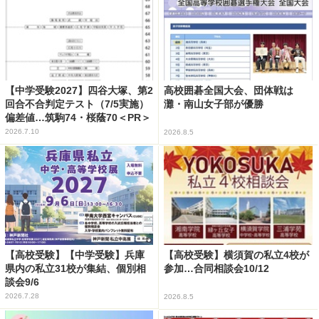
【中学受験2027】四谷大塚、第2
高校囲碁全国大会、団体戦は
回合不合判定テスト（7/5実施）
灘・南山女子部が優勝
偏差値…筑駒74・桜蔭70＜PR＞
2026.7.10
2026.8.5
【高校受験】【中学受験】兵庫
【高校受験】横須賀の私立4校が
県内の私立31校が集結、個別相
参加…合同相談会10/12
談会9/6
2026.7.28
2026.8.5