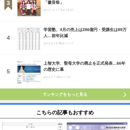
「徽音祭」
2013.12.17 Tue 18:07
学習塾、4月の売上は286億円・受講生は89万
人…前年比減
2014.6.18 Wed 11:17
上智大学、聖母大学の廃止を正式発表…66年
の歴史に幕
2014.7.7 Mon 11:01
ランキングをもっと見る
こちらの記事もおすすめ