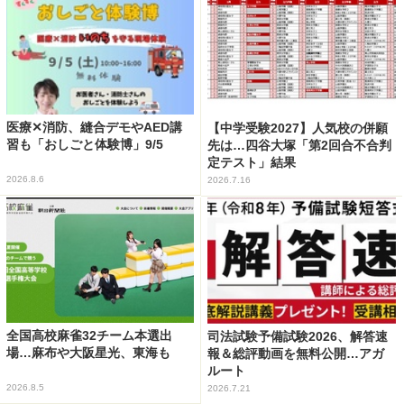
医療✕消防、縫合デモやAED講
【中学受験2027】人気校の併願
習も「おしごと体験博」9/5
先は…四谷大塚「第2回合不合判
定テスト」結果
2026.8.6
2026.7.16
全国高校麻雀32チーム本選出
司法試験予備試験2026、解答速
場…麻布や大阪星光、東海も
報＆総評動画を無料公開…アガ
ルート
2026.8.5
2026.7.21