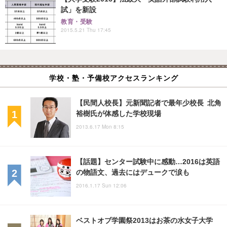
試」を新設
教育・受験
2015.5.21 Thu 17:45
学校・塾・予備校アクセスランキング
【民間人校長】元新聞記者で最年少校長 北角
裕樹氏が体感した学校現場
2013.6.17 Mon 8:15
【話題】センター試験中に感動…2016は英語
の物語文、過去にはデュークで涙も
2016.1.17 Sun 12:06
ベストオブ学園祭2013はお茶の水女子大学