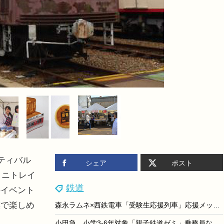
ティバル
シェア
ポスト
ミニトレイ
鉄道
のイベント
族で楽しめ
森永ラムネ×西鉄電車「受験生応援列車」応援メッセージ8/12より募集
小田急、小学3-6年対象「親子鉄道ゼミ」乗務員など体験