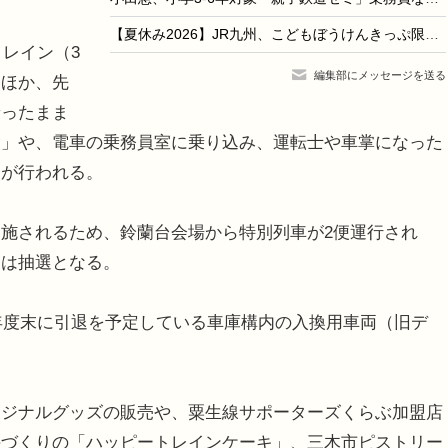
【夏休み2026】JR九州、こどもぼうけんきっぷ限定スタンプラリー8/31まで
レイン（3
編集部にメッセージを送る
るほか、先
乗ったまま
験」や、電車の乗務員室に乗り込み、運転士や車掌になった
」が行われる。
施されるため、鈴蘭台会場から特別列車が2便運行され
便は抽選となる。
年度末に引退を予定している車庫構内の入換用車両（旧デ
ジナルグッズの販売や、粟生線サポーターズくらぶ加盟店
手づくりの「ハッピートレインケーキ」、三木市ピストリー