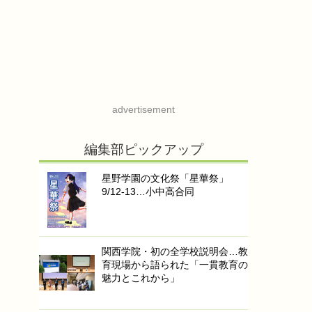
advertisement
編集部ピックアップ
星野学園の文化祭「星華祭」
9/12-13…小中高合同
関西学院・初の全学校説明会…教
育現場から語られた「一貫教育の
魅力とこれから」