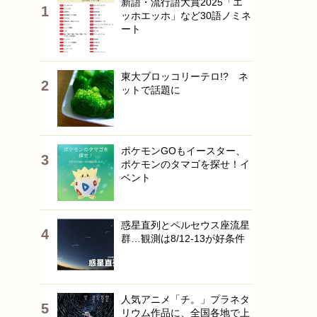
新語・流行語大賞2025「エ
ッホエッホ」など30語ノミネ
ート
東大ブロッコリーテロ!? ネ
ットで話題に
ポケモンGOもイースター、
ポケモンのタマゴを探せ！イ
ベント
惑星直列とペルセウス座流星
群…観測は8/12-13が好条件
人気アニメ「チ。」プラネタ
リウム作品に、全国各地で上