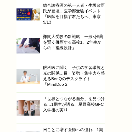
総合診療医の第一人者・生坂政臣
氏が登壇…医学部受験イベント
「医師を目指す君たちへ」東京
9/13
難関大受験の新戦略…一般×推薦
を賢く併願する高校1、2年生か
らの「複線設計」
眼科医に聞く、子供の学習環境と
光の関係…目・姿勢・集中力を整
えるBenQのデスクライト
「MindDuo 2」
「世界とつながる自分」を見つけ
る…1期生が語る、星野高校GFC
入学後の実り
日ごとに増す医師への憧れ…1期