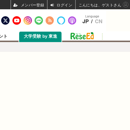
ログイン
こんにちは、ゲストさん
Language
JP
/
CN
ント
大学受験 by 東進