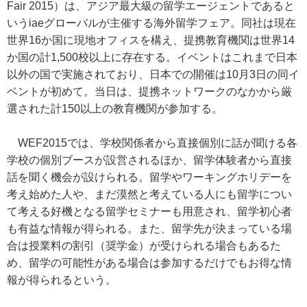
Fair 2015）は、アジア最大級の留学エージェントであると
いうiaeグローバルが主催する海外留学フェア。同社は現在
世界16か国に現地オフィスを構え、提携教育機関は世界14
か国の計1,500校以上に存在する。イベントはこれまで日本
以外の国で実施されており、日本での開催は10月3日の同イ
ベントが初めて。当日は、提携ネットワークのなかから厳
選された計150以上の教育機関が参加する。
WEF2015では、学校関係者から直接個別に話が聞ける各
学校の個別ブースが設営されるほか、留学体験者から直接
話を聞く機会が設けられる。留学やワーキングホリデーを
考え始めた人や、まだ漠然と考えている人にも留学につい
て考える好機となる留学セミナーも用意され、留学初心者
も有益な情報が得られる。また、留学先が決まっている場
合は授業料の割引（奨学金）が受けられる場合もあるた
め、留学の可能性がある場合は参加するだけでもお得な情
報が得られるという。