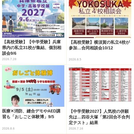
【高校受験】【中学受験】兵庫
【高校受験】横須賀の私立4校が
県内の私立31校が集結、個別相
参加…合同相談会10/12
談会9/6
2026.7.28
2026.8.5
医療✕消防、縫合デモやAED講
【中学受験2027】人気校の併願
習も「おしごと体験博」9/5
先は…四谷大塚「第2回合不合判
定テスト」結果
2026.8.6
2026.7.16