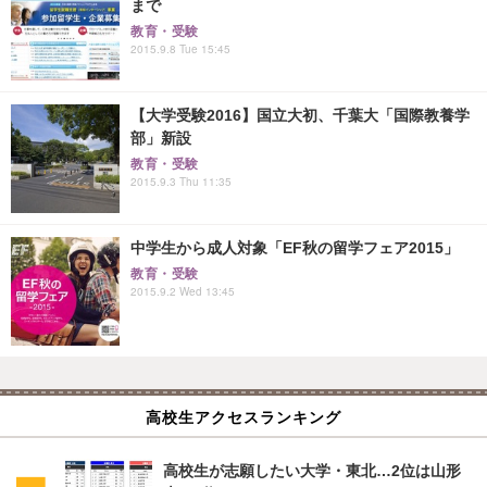
まで
教育・受験
2015.9.8 Tue 15:45
【大学受験2016】国立大初、千葉大「国際教養学
部」新設
教育・受験
2015.9.3 Thu 11:35
中学生から成人対象「EF秋の留学フェア2015」
教育・受験
2015.9.2 Wed 13:45
高校生アクセスランキング
高校生が志願したい大学・東北…2位は山形