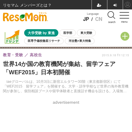
リセマム メンバーズ
Language
JP
/
CN
menu
search
大学受験 by 東進
医学部
東大受験
医専予備校徹底リサーチ
河合塾×東大特集
親子で考える大学選び
高校受験
中学受験
小学校受験
教育・受験
高校生
2015.9.18 Fri 12:15
共通テスト
夏休み
8月開催学校説明会・相談会
世界14か国の教育機関が集結、留学フェア
8月開催イベント・WS
全国公立高校 過去問
人気記事
「WEF2015」日本初開催
自由研究教材（小学生向け）
自由研究教材（中学生向け）
ランキング
iaeグローバルは、10月3日に新宿エルタワー30階（東京都新宿区）にて
「WEF2015 留学フェア」を開催する。大学・語学学校など世界の海外教育機
関が参加し、個別相談ブースや留学体験者と直接話す機会を設ける。入場無
料。
advertisement