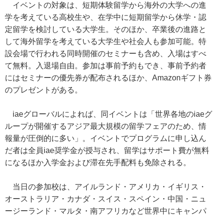
イベントの対象は、短期体験留学から海外の大学への進
学を考えている高校生や、在学中に短期留学から休学・認
定留学を検討している大学生。そのほか、卒業後の進路と
して海外留学を考えている大学生や社会人も参加可能。特
設会場で行われる同時開催のセミナーも含め、入場はすべ
て無料。入退場自由。参加は事前予約もでき、事前予約者
にはセミナーの優先券が配布されるほか、Amazonギフト券
のプレゼントがある。
iaeグローバルによれば、同イベントは「世界各地のiaeグ
ループが開催するアジア最大規模の留学フェアのため、情
報量が圧倒的に多い」。イベントでプログラムに申し込ん
だ者は全員iae奨学金が授与され、留学はサポート費が無料
になるほか入学金および滞在先手配料も免除される。
当日の参加校は、アイルランド・アメリカ・イギリス・
オーストラリア・カナダ・スイス・スペイン・中国・ニュ
ージーランド・マルタ・南アフリカなど世界中にキャンパ