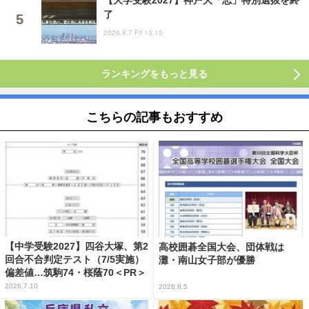
了
2026.8.7 Fri 13:15
ランキングをもっと見る
こちらの記事もおすすめ
【中学受験2027】四谷大塚、第2
高校囲碁全国大会、団体戦は
回合不合判定テスト（7/5実施）
灘・南山女子部が優勝
偏差値…筑駒74・桜蔭70＜PR＞
2026.7.10
2026.8.5