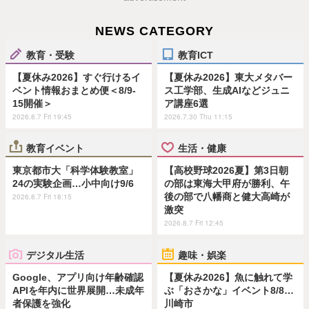
NEWS CATEGORY
教育・受験
教育ICT
【夏休み2026】すぐ行けるイ
【夏休み2026】東大メタバー
ベント情報おまとめ便＜8/9-
ス工学部、生成AIなどジュニ
15開催＞
ア講座6選
2026.8.7 Fri 19:45
2026.7.30 Thu 11:15
教育イベント
生活・健康
東京都市大「科学体験教室」
【高校野球2026夏】第3日朝
24の実験企画…小中向け9/6
の部は東海大甲府が勝利、午
後の部で八幡商と健大高崎が
2026.8.7 Fri 18:15
激突
2026.8.7 Fri 12:45
デジタル生活
趣味・娯楽
Google、アプリ向け年齢確認
【夏休み2026】魚に触れて学
APIを年内に世界展開…未成年
ぶ「おさかな」イベント8/8…
者保護を強化
川崎市