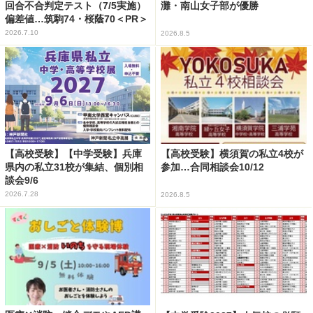
回合不合判定テスト（7/5実施）
灘・南山女子部が優勝
偏差値…筑駒74・桜蔭70＜PR＞
2026.7.10
2026.8.5
【高校受験】【中学受験】兵庫
【高校受験】横須賀の私立4校が
県内の私立31校が集結、個別相
参加…合同相談会10/12
談会9/6
2026.7.28
2026.8.5