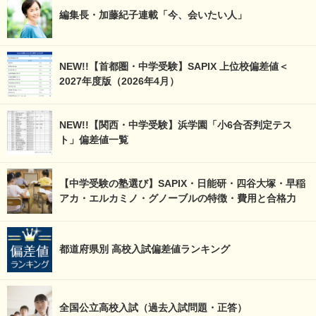
編集長・加藤紀子連載「今、会いたい人」
NEW!!【首都圏・中学受験】SAPIX 上位校偏差値＜
2027年度版（2026年4月）
NEW!!【関西・中学受験】浜学園「小6合否判定テス
ト」偏差値一覧
【中学受験の塾選び】SAPIX・日能研・四谷大塚・早稲
アカ・エルカミノ・グノーブルの特徴・費用と合格力
都道府県別 高校入試偏差値ランキング
全国公立高校入試（過去入試問題・正答）