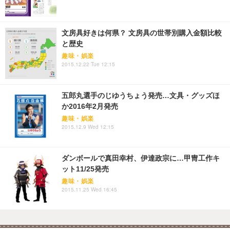
文房具好きは何県？ 文房具の世帯別購入金額比較
と歴史
趣味・娯楽
2015.12.22 Tue 12:15
五郎丸選手のじゆうちょう発売…文具・グッズほ
か2016年2月発売
趣味・娯楽
2015.12.9 Wed 12:15
ダンボールで真田幸村、伊達政宗に…甲冑工作キ
ット11/25発売
趣味・娯楽
2015.11.25 Wed 16:45