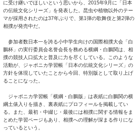
に受け継いでほしいという思いから、2015年9月に「日本
の伝統文化シリーズ」を発表した。昆虫や植物以外のテー
マが採用されたのは37年ぶりで、第1弾の歌舞伎と第2弾の
相撲が発売中だ。
参加者数日本一を誇る小中学生向けの国際相撲大会「白
鵬杯」の実行委員会名誉会長を務める横綱・白鵬関は、相
撲の競技人口拡大と普及に力を尽くしている。このような
活動が、ジャポニカ学習帳「日本の伝統文化シリーズ」の
方針を体現していたことから今回、特別版として取り上げ
ることになった。
ジャポニカ学習帳「横綱・白鵬版」は表紙に白鵬関の横
綱土俵入りを描き、裏表紙にプロフィールを掲載してい
る。また、最初・中綴じ・最後には相撲に関する情報をま
とめた学習ページもあり、相撲への理解が深まる作りにな
っているという。