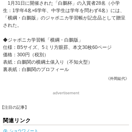
1月31日に開催された「白鵬杯」の入賞者28名（小学
生：1学年4名×6学年、中学生は学年を問わず4名）には、
「横綱・白鵬版」のジャポニカ学習帳が記念品として贈呈
された。
◆ジャポニカ学習帳「横綱・白鵬版」
仕様：B5サイズ、5ミリ方眼罫、本文30枚60ページ
価格：300円（税別）
表紙：白鵬関の横綱土俵入り（不知火型）
裏表紙：白鵬関のプロフィール
《外岡紘代》
advertisement
【注目の記事】
関連リンク
ショウワノート