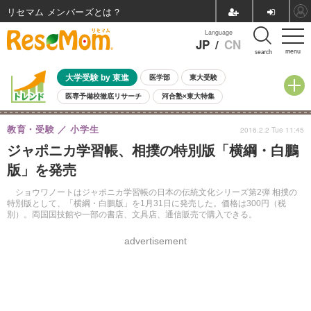
リセマム メンバーズ
Language
JP
/
CN
menu
search
大学受験 by 東進
医学部
東大受験
医専予備校徹底リサーチ
河合塾×東大特集
親子で考える大学選び
高校受験
中学受験
小学校受験
教育・受験
小学生
2016.2.2 Tue 11:45
共通テスト
夏休み
8月開催学校説明会・相談会
ジャポニカ学習帳、相撲の特別版「横綱・白鵬
8月開催イベント・WS
全国公立高校 過去問
人気記事
版」を発売
自由研究教材（小学生向け）
自由研究教材（中学生向け）
ランキング
ショウワノートはジャポニカ学習帳の日本の伝統文化シリーズ第2弾 相撲の
特別版として、「横綱・白鵬版」を1月31日に発売した。価格は300円（税
別）。両国国技館や一部の書店、文具店、通信販売で購入できる。
advertisement