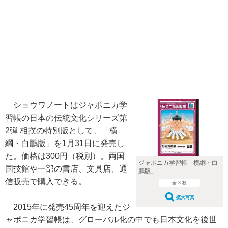
ショウワノートはジャポニカ学
習帳の日本の伝統文化シリーズ第
2弾 相撲の特別版として、「横
綱・白鵬版」を1月31日に発売し
た。価格は300円（税別）。両国
ジャポニカ学習帳「横綱・白
国技館や一部の書店、文具店、通
鵬版」
信販売で購入できる。
全 3 枚
拡大写真
2015年に発売45周年を迎えたジ
ャポニカ学習帳は、グローバル化の中でも日本文化を後世