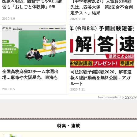
医療✕消防、縫合デモやAED講
【中学受験2027】人気校の併願
習も「おしごと体験博」9/5
先は…四谷大塚「第2回合不合判
定テスト」結果
2026.8.6
2026.7.16
全国高校麻雀32チーム本選出
司法試験予備試験2026、解答速
場…麻布や大阪星光、東海も
報＆総評動画を無料公開…アガ
ルート
2026.8.5
2026.7.21
Recommended by
特集・連載