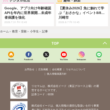
デジタル生活
趣味・娯楽
Google、アプリ向け年齢確認
【夏休み2026】魚に触れて学
APIを年内に世界展開…未成年
ぶ「おさかな」イベント8/8…
者保護を強化
川崎市
2026.7.31 Fri 13:45
2026.8.7 Fri 10:45
ホーム
›
教育・受験
›
小学生
›
記事
TOP
Home
Facebook
X
YouTube
Instagram
line
お問合せ
広告掲載
会社概要
リセマムについて
個人情報保護方針
リセマムは、株式会社イード（東証グロース上場）の運
営するサービスです。
証券コード：6038
株式会社イードは、個人情報の適切な取扱いを行う事業
者に対して付与されるプライバシーマークの付与認定を