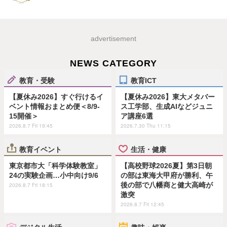
advertisement
NEWS CATEGORY
教育・受験
教育ICT
【夏休み2026】すぐ行けるイ
【夏休み2026】東大メタバー
ベント情報おまとめ便＜8/9-
ス工学部、生成AIなどジュニ
15開催＞
ア講座6選
2026.8.7 Fri 19:45
2026.7.30 Thu 11:15
教育イベント
生活・健康
東京都市大「科学体験教室」
【高校野球2026夏】第3日朝
24の実験企画…小中向け9/6
の部は東海大甲府が勝利、午
後の部で八幡商と健大高崎が
2026.8.7 Fri 18:15
激突
2026.8.7 Fri 12:45