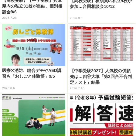
【高校受験】【中学受験】兵庫
【高校受験】横須賀の私立4校が
県内の私立31校が集結、個別相
参加…合同相談会10/12
談会9/6
2026.7.28
2026.8.5
医療✕消防、縫合デモやAED講
【中学受験2027】人気校の併願
習も「おしごと体験博」9/5
先は…四谷大塚「第2回合不合判
定テスト」結果
2026.8.6
2026.7.16