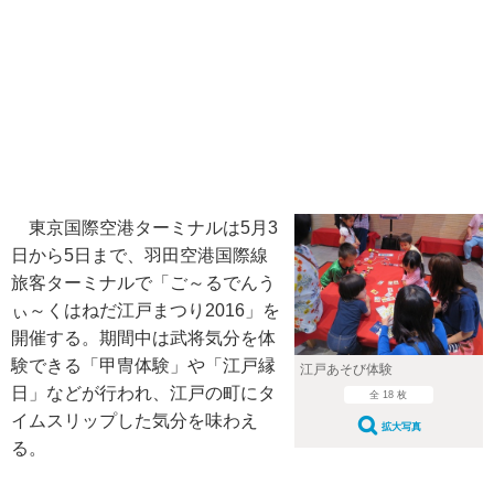
東京国際空港ターミナルは5月3
日から5日まで、羽田空港国際線
旅客ターミナルで「ご～るでんう
ぃ～くはねだ江戸まつり2016」を
開催する。期間中は武将気分を体
験できる「甲冑体験」や「江戸縁
江戸あそび体験
日」などが行われ、江戸の町にタ
全 18 枚
イムスリップした気分を味わえ
拡大写真
る。