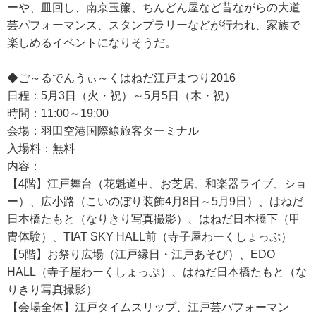
ーや、皿回し、南京玉簾、ちんどん屋など昔ながらの大道
芸パフォーマンス、スタンプラリーなどが行われ、家族で
楽しめるイベントになりそうだ。
◆ご～るでんうぃ～くはねだ江戸まつり2016
日程：5月3日（火・祝）～5月5日（木・祝）
時間：11:00～19:00
会場：羽田空港国際線旅客ターミナル
入場料：無料
内容：
【4階】江戸舞台（花魁道中、お芝居、和楽器ライブ、ショ
ー）、広小路（こいのぼり装飾4月8日～5月9日）、はねだ
日本橋たもと（なりきり写真撮影）、はねだ日本橋下（甲
冑体験）、TIAT SKY HALL前（寺子屋わーくしょっぷ）
【5階】お祭り広場（江戸縁日・江戸あそび）、EDO
HALL（寺子屋わーくしょっぷ）、はねだ日本橋たもと（な
りきり写真撮影）
【会場全体】江戸タイムスリップ、江戸芸パフォーマン