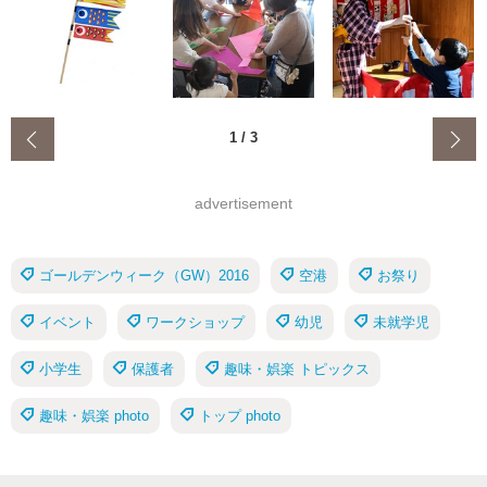
‹
1
/
3
advertisement
ゴールデンウィーク（GW）2016
空港
お祭り
イベント
ワークショップ
幼児
未就学児
小学生
保護者
趣味・娯楽 トピックス
趣味・娯楽 photo
トップ photo