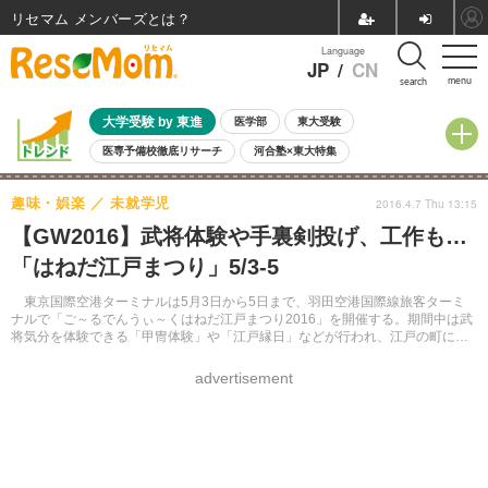
リセマム メンバーズ
Language
JP
/
CN
menu
search
大学受験 by 東進
医学部
東大受験
医専予備校徹底リサーチ
河合塾×東大特集
親子で考える大学選び
高校受験
中学受験
小学校受験
趣味・娯楽
未就学児
2016.4.7 Thu 13:15
共通テスト
夏休み
8月開催学校説明会・相談会
【GW2016】武将体験や手裏剣投げ、工作も…
8月開催イベント・WS
全国公立高校 過去問
人気記事
「はねだ江戸まつり」5/3-5
自由研究教材（小学生向け）
自由研究教材（中学生向け）
ランキング
東京国際空港ターミナルは5月3日から5日まで、羽田空港国際線旅客ターミ
ナルで「ご～るでんうぃ～くはねだ江戸まつり2016」を開催する。期間中は武
将気分を体験できる「甲冑体験」や「江戸縁日」などが行われ、江戸の町にタ
イムスリップした気分を味わえる。
advertisement