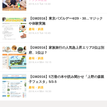
2016.4.5 Tue 13:30
【GW2016】東京パズルデー4/29・30…マジック
や体験実施
趣味・娯楽
2016.4.5 Tue 10:45
【GW2016】家族旅行の人気急上昇エリア2位は別
府、1位は？
趣味・娯楽
2016.4.4 Mon 19:15
【GW2016】5万冊の本や読み聞かせ「上野の森親
子フェスタ」5/3-5
趣味・娯楽
2016.4.4 Mon 16:30