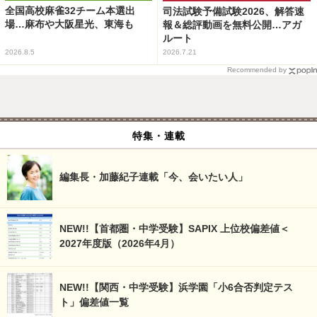
全国高校麻雀32チーム本選出
司法試験予備試験2026、解答速
場…麻布や大阪星光、東海も
報＆総評動画を無料公開…アガ
ルート
2026.8.5
2026.7.21
Recommended by
特集・連載
編集長・加藤紀子連載「今、会いたい人」
NEW!!【首都圏・中学受験】SAPIX 上位校偏差値＜
2027年度版（2026年4月）
NEW!!【関西・中学受験】浜学園「小6合否判定テス
ト」偏差値一覧