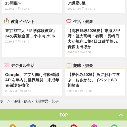
15開催＞
ア講座6選
2026.8.7 Fri 19:45
2026.7.30 Thu 11:15
教育イベント
生活・健康
東京都市大「科学体験教室」
【高校野球2026夏】東海大甲
24の実験企画…小中向け9/6
府・健大高崎・有明・長崎日
大が勝利…第4日は遊学館vs
2026.8.7 Fri 18:15
青森山田ほか
2026.8.8 Sat 9:52
デジタル生活
趣味・娯楽
Google、アプリ向け年齢確認
【夏休み2026】魚に触れて学
APIを年内に世界展開…未成年
ぶ「おさかな」イベント8/8…
者保護を強化
川崎市
2026.7.31 Fri 13:45
2026.8.7 Fri 10:45
ホーム
›
趣味・娯楽
›
未就学児
›
記事
TOP