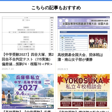
こちらの記事もおすすめ
【中学受験2027】四谷大塚、第2
高校囲碁全国大会、団体戦は
回合不合判定テスト（7/5実施）
灘・南山女子部が優勝
偏差値…筑駒74・桜蔭70＜PR＞
2026.7.10
2026.8.5