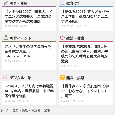
教育・受験
教育ICT
【大学受験2027】獨協大、イ
【夏休み2026】東大メタバー
ブニング試験導入…全国13会
ス工学部、生成AIなどジュニ
場で夕方から試験開始
ア講座6選
2026.8.7 Fri 14:15
2026.7.30 Thu 11:15
教育イベント
生活・健康
アメリカ留学の奨学金情報を
【高校野球2026夏】第3日朝
紹介8/27東京…
の部は東海大甲府が勝利、午
EducationUSA
後の部で八幡商と健大高崎が
激突
2026.8.7 Fri 11:15
2026.8.7 Fri 12:45
デジタル生活
趣味・娯楽
Google、アプリ向け年齢確認
【夏休み2026】魚に触れて学
APIを年内に世界展開…未成年
ぶ「おさかな」イベント8/8…
者保護を強化
川崎市
2026.7.31 Fri 13:45
2026.8.7 Fri 10:45
ホーム
›
教育・受験
›
保護者
›
記事