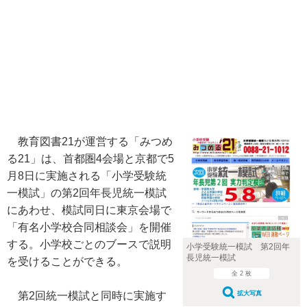
教育図書21が運営する「みつめ
る21」は、首都圏4会場と京都で5
月8日に実施される「小学受験統
一模試」の第2回年長児統一模試
にあわせ、模試同日に東京会場で
「有名小学校合同相談会」を開催
する。小学校ごとのブースで説明
小学受験統一模試 第2回年
長児統一模試
を受けることができる。
全 2 枚
第2回統一模試と同時に実施す
拡大写真