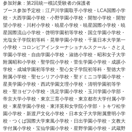
参加対象：第2回統一模試受験者の保護者
ブース参加予定校：江戸川学園取手小学校・LCA国際小学
校・大西学園小学校・小野学園小学校・開智小学校・開智
望小学校・川村小学校・暁星小学校・暁星国際小学校・暁
星国際流山小学校・啓明学園初等学校・国立学園小学校・
光塩女子学院初等科・晃華学園小学校・千葉日本大学第一
小学校・コロンビアインターナショナルスクール・さとえ
学園小学校・自由学園小学校・淑徳小学校・昭和女子大学
附属昭和小学校・聖学院小学校・菅生学園小学校・成蹊小
学校・成城学園初等学校・聖心女子学院初等科・聖徳大学
附属小学校・聖セシリア小学校・聖ドミニコ学園小学校・
星美学園小学校・西武学園文理小学校・清明学園初等学
校・聖ヨゼフ小学校・洗足学園小学校・玉川学園小学部・
帝京大学小学校・東京三育小学校・東京都市大学付属小学
校・東星学園小学校・東洋英和女学院小学部・トキワ松学
園小学校・新渡戸文化小学校・日本女子大学附属豊明小学
校・つくば国際大学東風小学校・日出学園小学校・文教大
学付属小学校・宝仙学園小学校・星野学園小学校・武蔵野