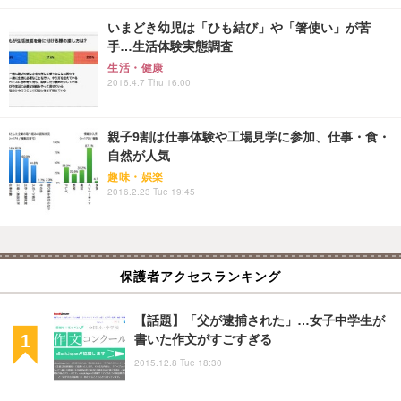
いまどき幼児は「ひも結び」や「箸使い」が苦
手…生活体験実態調査
生活・健康
2016.4.7 Thu 16:00
親子9割は仕事体験や工場見学に参加、仕事・食・
自然が人気
趣味・娯楽
2016.2.23 Tue 19:45
保護者アクセスランキング
【話題】「父が逮捕された」…女子中学生が
書いた作文がすごすぎる
2015.12.8 Tue 18:30