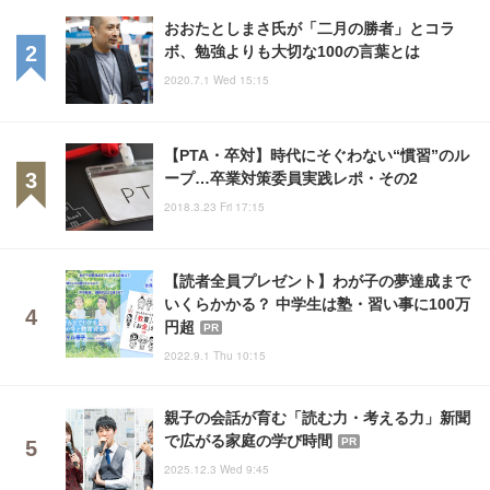
おおたとしまさ氏が「二月の勝者」とコラ
ボ、勉強よりも大切な100の言葉とは
2020.7.1 Wed 15:15
【PTA・卒対】時代にそぐわない“慣習”のル
ープ…卒業対策委員実践レポ・その2
2018.3.23 Fri 17:15
【読者全員プレゼント】わが子の夢達成まで
いくらかかる？ 中学生は塾・習い事に100万
円超
PR
2022.9.1 Thu 10:15
親子の会話が育む「読む力・考える力」新聞
で広がる家庭の学び時間
PR
2025.12.3 Wed 9:45