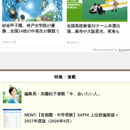
砂金甲子園、神戸女学院が優
全国高校麻雀32チーム本選出
勝…全国14校の中高生が腕競う
場…麻布や大阪星光、東海も
2026.7.29
2026.8.5
Recommended by
特集・連載
編集長・加藤紀子連載「今、会いたい人」
NEW!!【首都圏・中学受験】SAPIX 上位校偏差値＜
2027年度版（2026年4月）