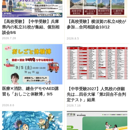
【高校受験】【中学受験】兵庫
【高校受験】横須賀の私立4校が
県内の私立31校が集結、個別相
参加…合同相談会10/12
談会9/6
2026.7.28
2026.8.5
医療✕消防、縫合デモやAED講
【中学受験2027】人気校の併願
習も「おしごと体験博」9/5
先は…四谷大塚「第2回合不合判
定テスト」結果
2026.8.6
2026.7.16