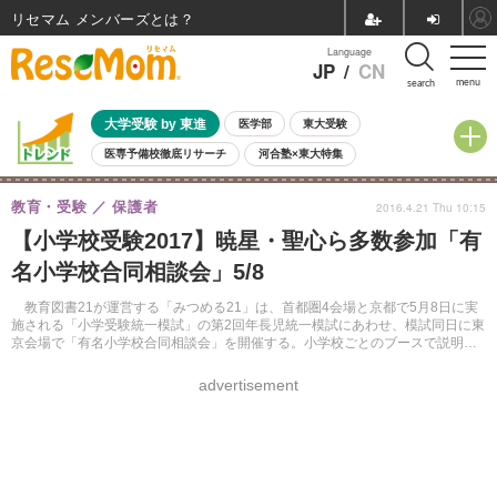
リセマム メンバーズ
Language
JP
/
CN
menu
search
大学受験 by 東進
医学部
東大受験
医専予備校徹底リサーチ
河合塾×東大特集
親子で考える大学選び
高校受験
中学受験
小学校受験
教育・受験
保護者
2016.4.21 Thu 10:15
共通テスト
夏休み
8月開催学校説明会・相談会
【小学校受験2017】暁星・聖心ら多数参加「有
8月開催イベント・WS
全国公立高校 過去問
人気記事
名小学校合同相談会」5/8
自由研究教材（小学生向け）
自由研究教材（中学生向け）
ランキング
教育図書21が運営する「みつめる21」は、首都圏4会場と京都で5月8日に実
施される「小学受験統一模試」の第2回年長児統一模試にあわせ、模試同日に東
京会場で「有名小学校合同相談会」を開催する。小学校ごとのブースで説明を
受けることができる。
advertisement