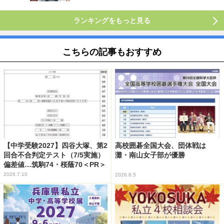
ランキングをもっと見る
こちらの記事もおすすめ
【中学受験2027】四谷大塚、第2
高校囲碁全国大会、団体戦は
回合不合判定テスト（7/5実施）
灘・南山女子部が優勝
偏差値…筑駒74・桜蔭70＜PR＞
2026.7.10
2026.8.5