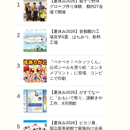
【夏休み2026】親子で野球
グローブ作り体験、都内27会
場で開催
【夏休み2026】首都圏の工
場見学5選…はちみつ、飲料
工場
『ペケペケ！ペケッツくん』
公式シール＆塗り絵「エンタ
メプリント」に登場、コンビ
ニで印刷
【夏休み2026】がすてなー
に「おもいで祭り」謎解きや
工作…9月閉館
【夏休み2026】ピカソ展、
国立新美術館で家族向け企画