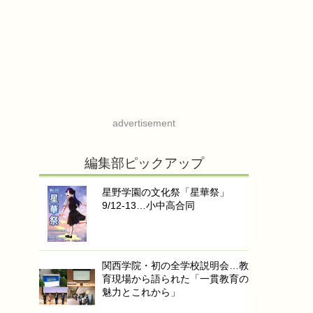
advertisement
編集部ピックアップ
星野学園の文化祭「星華祭」
9/12-13…小中高合同
関西学院・初の全学校説明会…教
育現場から語られた「一貫教育の
魅力とこれから」