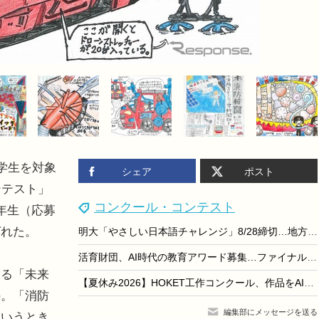
学生を対象
シェア
ポスト
ンテスト」
コンクール・コンテスト
年生（応募
ばれた。
明大「やさしい日本語チャレンジ」8/28締切…地方校は交通費助成あり
活育財団、AI時代の教育アワード募集…ファイナル10/25
ある「未来
【夏休み2026】HOKET工作コンクール、作品をAIでデジタルカード化…9/30締切
の。「消防
編集部にメッセージを送る
というとき