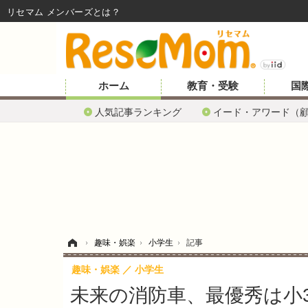
リセマム メンバーズ
ホーム
教育・受験
国
人気記事ランキング
イード・アワード（
ホーム
›
趣味・娯楽
›
小学生
›
記事
趣味・娯楽
小学生
未来の消防車、最優秀は小3