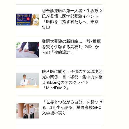
総合診療医の第一人者・生坂政臣
氏が登壇…医学部受験イベント
「医師を目指す君たちへ」東京
9/13
難関大受験の新戦略…一般×推薦
を賢く併願する高校1、2年生か
らの「複線設計」
眼科医に聞く、子供の学習環境と
光の関係…目・姿勢・集中力を整
えるBenQのデスクライト
「MindDuo 2」
「世界とつながる自分」を見つけ
る…1期生が語る、星野高校GFC
入学後の実り