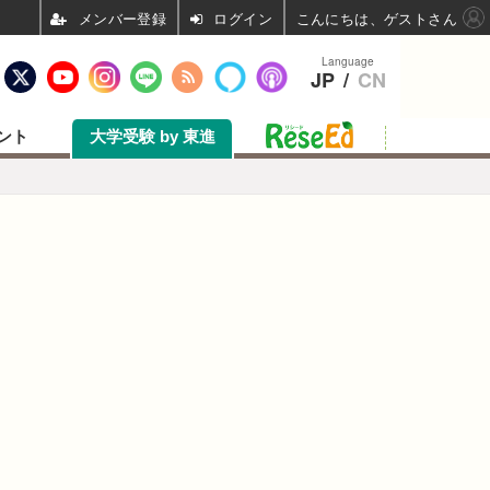
ログイン
こんにちは、ゲストさん
Language
JP
/
CN
ント
大学受験 by 東進