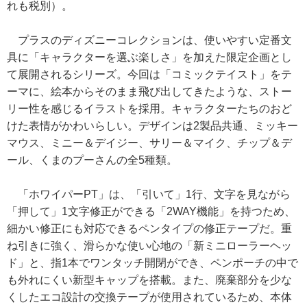
れも税別）。
プラスのディズニーコレクションは、使いやすい定番文
具に「キャラクターを選ぶ楽しさ」を加えた限定企画とし
て展開されるシリーズ。今回は「コミックテイスト」をテ
ーマに、絵本からそのまま飛び出してきたような、ストー
リー性を感じるイラストを採用。キャラクターたちのおど
けた表情がかわいらしい。デザインは2製品共通、ミッキー
マウス、ミニー＆デイジー、サリー＆マイク、チップ＆デ
ール、くまのプーさんの全5種類。
「ホワイパーPT」は、「引いて」1行、文字を見ながら
「押して」1文字修正ができる「2WAY機能」を持つため、
細かい修正にも対応できるペンタイプの修正テープだ。重
ね引きに強く、滑らかな使い心地の「新ミニローラーヘッ
ド」と、指1本でワンタッチ開閉ができ、ペンポーチの中で
も外れにくい新型キャップを搭載。また、廃棄部分を少な
くしたエコ設計の交換テープが使用されているため、本体