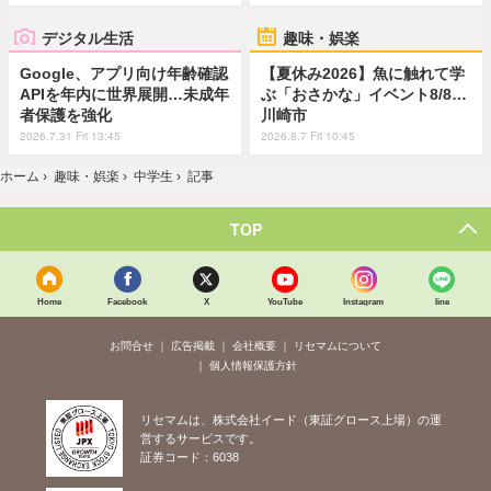
デジタル生活
趣味・娯楽
Google、アプリ向け年齢確認
【夏休み2026】魚に触れて学
APIを年内に世界展開…未成年
ぶ「おさかな」イベント8/8…
者保護を強化
川崎市
2026.7.31 Fri 13:45
2026.8.7 Fri 10:45
ホーム
›
趣味・娯楽
›
中学生
›
記事
TOP
Home
Facebook
X
YouTube
Instagram
line
お問合せ
広告掲載
会社概要
リセマムについて
個人情報保護方針
リセマムは、株式会社イード（東証グロース上場）の運
営するサービスです。
証券コード：6038