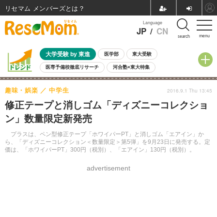
リセマム メンバーズ
Language
JP
/
CN
menu
search
大学受験 by 東進
医学部
東大受験
医専予備校徹底リサーチ
河合塾×東大特集
親子で考える大学選び
高校受験
中学受験
小学校受験
趣味・娯楽
中学生
2016.9.1 Thu 13:45
共通テスト
夏休み
8月開催学校説明会・相談会
修正テープと消しゴム「ディズニーコレクショ
8月開催イベント・WS
全国公立高校 過去問
人気記事
ン」数量限定新発売
自由研究教材（小学生向け）
自由研究教材（中学生向け）
ランキング
プラスは、ペン型修正テープ「ホワイパーPT」と消しゴム「エアイン」か
ら、「ディズニーコレクション＜数量限定＞第5弾」を9月23日に発売する。定
価は、「ホワイパーPT」300円（税別）、「エアイン」130円（税別）。
advertisement