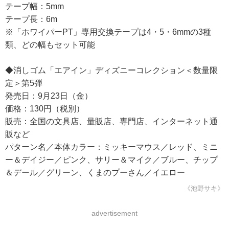
テープ幅：5mm
テープ長：6m
※「ホワイパーPT」専用交換テープは4・5・6mmの3種
類、どの幅もセット可能
◆消しゴム「エアイン」ディズニーコレクション＜数量限
定＞第5弾
発売日：9月23日（金）
価格：130円（税別）
販売：全国の文具店、量販店、専門店、インターネット通
販など
パターン名／本体カラー：ミッキーマウス／レッド、ミニ
ー＆デイジー／ピンク、サリー＆マイク／ブルー、チップ
＆デール／グリーン、くまのプーさん／イエロー
《池野サキ》
advertisement