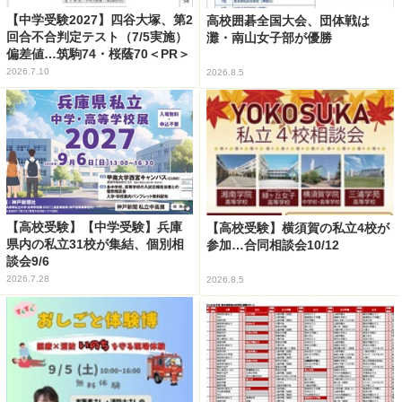
【中学受験2027】四谷大塚、第2
高校囲碁全国大会、団体戦は
回合不合判定テスト（7/5実施）
灘・南山女子部が優勝
偏差値…筑駒74・桜蔭70＜PR＞
2026.7.10
2026.8.5
【高校受験】【中学受験】兵庫
【高校受験】横須賀の私立4校が
県内の私立31校が集結、個別相
参加…合同相談会10/12
談会9/6
2026.7.28
2026.8.5