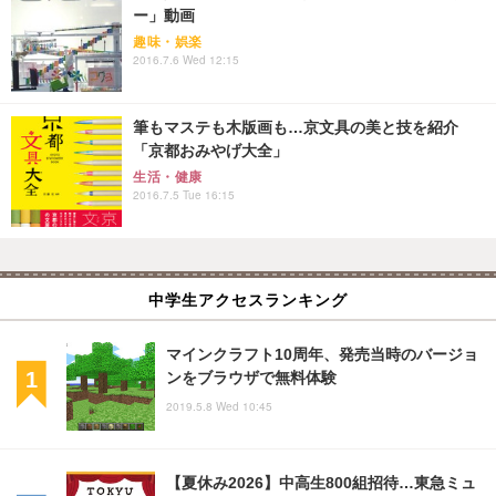
ー」動画
趣味・娯楽
2016.7.6 Wed 12:15
筆もマステも木版画も…京文具の美と技を紹介
「京都おみやげ大全」
生活・健康
2016.7.5 Tue 16:15
中学生アクセスランキング
マインクラフト10周年、発売当時のバージョ
ンをブラウザで無料体験
2019.5.8 Wed 10:45
【夏休み2026】中高生800組招待…東急ミュ