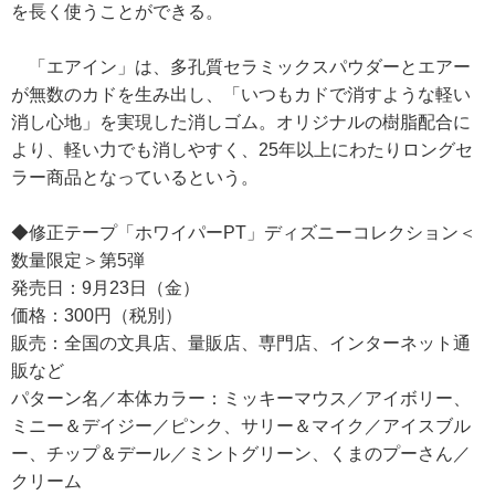
を長く使うことができる。
「エアイン」は、多孔質セラミックスパウダーとエアー
が無数のカドを生み出し、「いつもカドで消すような軽い
消し心地」を実現した消しゴム。オリジナルの樹脂配合に
より、軽い力でも消しやすく、25年以上にわたりロングセ
ラー商品となっているという。
◆修正テープ「ホワイパーPT」ディズニーコレクション＜
数量限定＞第5弾
発売日：9月23日（金）
価格：300円（税別）
販売：全国の文具店、量販店、専門店、インターネット通
販など
パターン名／本体カラー：ミッキーマウス／アイボリー、
ミニー＆デイジー／ピンク、サリー＆マイク／アイスブル
ー、チップ＆デール／ミントグリーン、くまのプーさん／
クリーム