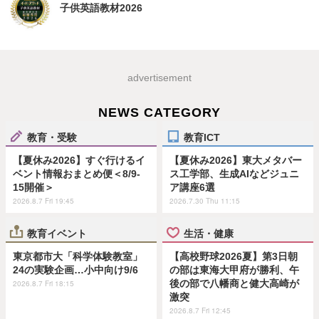
子供英語教材2026
advertisement
NEWS CATEGORY
教育・受験
教育ICT
【夏休み2026】すぐ行けるイ
【夏休み2026】東大メタバー
ベント情報おまとめ便＜8/9-
ス工学部、生成AIなどジュニ
15開催＞
ア講座6選
2026.8.7 Fri 19:45
2026.7.30 Thu 11:15
教育イベント
生活・健康
東京都市大「科学体験教室」
【高校野球2026夏】第3日朝
24の実験企画…小中向け9/6
の部は東海大甲府が勝利、午
後の部で八幡商と健大高崎が
2026.8.7 Fri 18:15
激突
2026.8.7 Fri 12:45