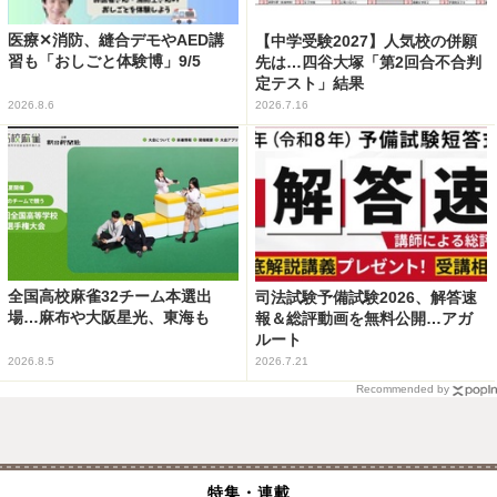
医療✕消防、縫合デモやAED講
【中学受験2027】人気校の併願
習も「おしごと体験博」9/5
先は…四谷大塚「第2回合不合判
定テスト」結果
2026.8.6
2026.7.16
全国高校麻雀32チーム本選出
司法試験予備試験2026、解答速
場…麻布や大阪星光、東海も
報＆総評動画を無料公開…アガ
ルート
2026.8.5
2026.7.21
Recommended by
特集・連載