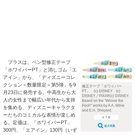
プラスは、ペン型修正テープ
「ホワイパーPT」と消しゴム「エ
アイン」から、「ディズニーコレ
クション＜数量限定＞第5弾」を9
修正テープ「ホワイパー
PT」 (c) DISNEY (c)
月23日に発売する。中高生から大
DISNEY／PIXAR(c) DISNEY.
人の女性まで幅広い年代から支持
Based on the "Winnie the
Pooh" works by A.A. Milne
を集める、ディズニーキャラクタ
and E.H. Shepard.
ーたちのコミカルな表情が楽しめ
全 5 枚
る。定価は、「ホワイパーPT」
拡大写真
300円、「エアイン」130円（いず