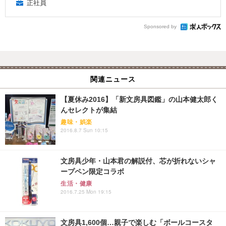
正社員
Sponsored by
関連ニュース
【夏休み2016】「新文房具図鑑」の山本健太郎く
んセレクトが集結
趣味・娯楽
2016.8.7 Sun 10:15
文房具少年・山本君の解説付、芯が折れないシャ
ープペン限定コラボ
生活・健康
2016.7.25 Mon 19:15
文房具1,600個…親子で楽しむ「ボールコースタ