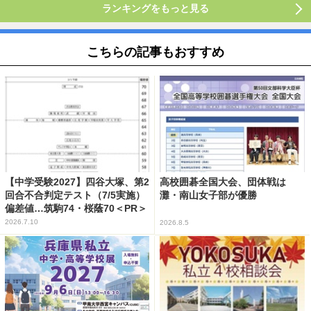
ランキングをもっと見る
こちらの記事もおすすめ
【中学受験2027】四谷大塚、第2
高校囲碁全国大会、団体戦は
回合不合判定テスト（7/5実施）
灘・南山女子部が優勝
偏差値…筑駒74・桜蔭70＜PR＞
2026.7.10
2026.8.5