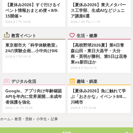
【夏休み2026】すぐ行けるイ
【夏休み2026】東大メタバー
ベント情報おまとめ便＜8/9-
ス工学部、生成AIなどジュニ
15開催＞
ア講座6選
2026.8.7 Fri 19:45
2026.7.30 Thu 11:15
教育イベント
生活・健康
東京都市大「科学体験教室」
【高校野球2026夏】第4日青
24の実験企画…小中向け9/6
森山田・東日大昌平・大分
商・英明が勝利、第5日は花巻
2026.8.7 Fri 18:15
東vs新田ほか
2026.8.9 Sun 9:15
デジタル生活
趣味・娯楽
Google、アプリ向け年齢確認
【夏休み2026】魚に触れて学
APIを年内に世界展開…未成年
ぶ「おさかな」イベント8/8…
者保護を強化
川崎市
2026.7.31 Fri 13:45
2026.8.7 Fri 10:45
ホーム
›
教育・受験
›
小学生
›
記事