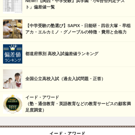
NEW!!【関西・中学受験】浜学園「小6合否判定テス
ト」偏差値一覧
【中学受験の塾選び】SAPIX・日能研・四谷大塚・早稲
アカ・エルカミノ・グノーブルの特徴・費用と合格力
都道府県別 高校入試偏差値ランキング
全国公立高校入試（過去入試問題・正答）
イード・アワード
（塾・通信教育・英語教育などの教育サービスの顧客満
足度調査）
イード・アワード