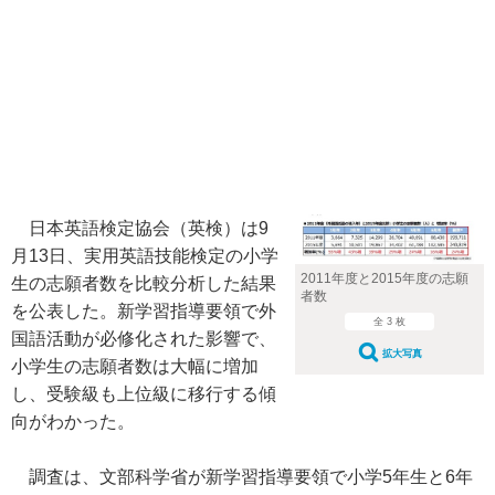
日本英語検定協会（英検）は9
月13日、実用英語技能検定の小学
2011年度と2015年度の志願
生の志願者数を比較分析した結果
者数
を公表した。新学習指導要領で外
全 3 枚
国語活動が必修化された影響で、
拡大写真
小学生の志願者数は大幅に増加
し、受験級も上位級に移行する傾
向がわかった。
調査は、文部科学省が新学習指導要領で小学5年生と6年