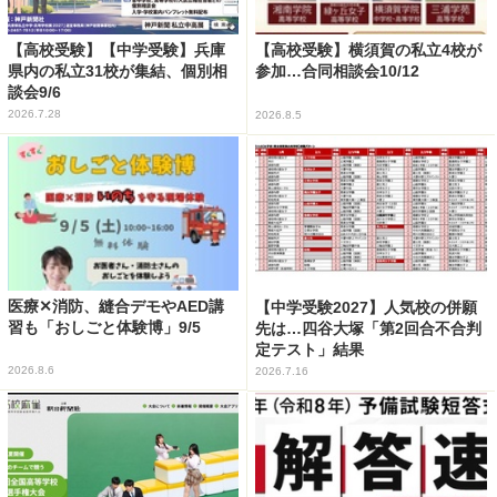
【高校受験】【中学受験】兵庫
【高校受験】横須賀の私立4校が
県内の私立31校が集結、個別相
参加…合同相談会10/12
談会9/6
2026.7.28
2026.8.5
医療✕消防、縫合デモやAED講
【中学受験2027】人気校の併願
習も「おしごと体験博」9/5
先は…四谷大塚「第2回合不合判
定テスト」結果
2026.8.6
2026.7.16