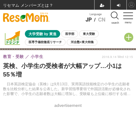
リセマム メンバーズ
Language
JP
/
CN
menu
search
大学受験 by 東進
医学部
東大受験
医専予備校徹底リサーチ
河合塾×東大特集
親子で考える大学選び
高校受験
中学受験
小学校受験
教育・受験
小学生
2016.9.14 Wed 12:15
共通テスト
夏休み
8月開催学校説明会・相談会
英検、小学生の受検者が大幅アップ…小1は
8月開催イベント・WS
全国公立高校 過去問
人気記事
55％増
自由研究教材（小学生向け）
自由研究教材（中学生向け）
ランキング
日本英語検定協会（英検）は9月13日、実用英語技能検定の小学生の志願者
数を比較分析した結果を公表した。新学習指導要領で外国語活動が必修化され
た影響で、小学生の志願者数は大幅に増加し、受験級も上位級に移行する傾向
がわかった。
advertisement