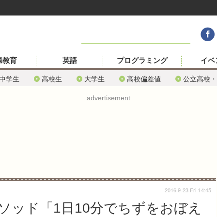
際教育
英語
プログラミング
イベ
中学生
高校生
大学生
高校偏差値
公立高校・
advertisement
2016.9.23 Fri 14:45
ソッド「1日10分でちずをおぼえ