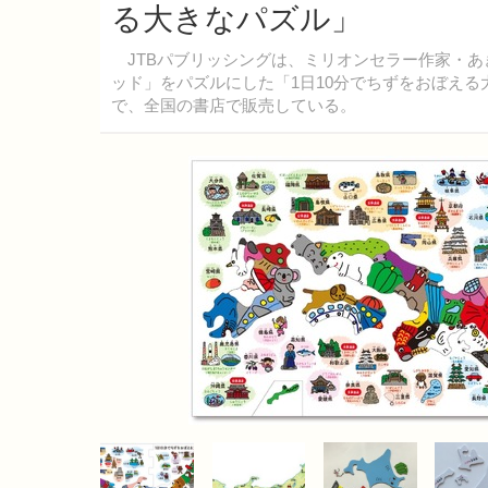
る大きなパズル」
JTBパブリッシングは、ミリオンセラー作家・あ
ッド」をパズルにした「1日10分でちずをおぼえる大
で、全国の書店で販売している。