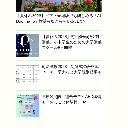
【夏休み2026】ピアノ未経験でも楽しめる「AI
Duo Piano」横浜みなとみらい8/31まで
【夏休み2026】村山斉氏が公開
講義、小中学生のための大学講義
スクール9月開校
司法試験2026、短答式の合格率
79.3％…早大など大学院別結果も
医療✕消防、縫合デモやAED講習
も「おしごと体験博」9/5