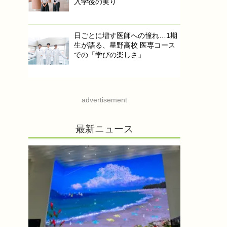
入学後の実り
日ごとに増す医師への憧れ…1期
生が語る、星野高校 医専コース
での「学びの楽しさ」
advertisement
最新ニュース