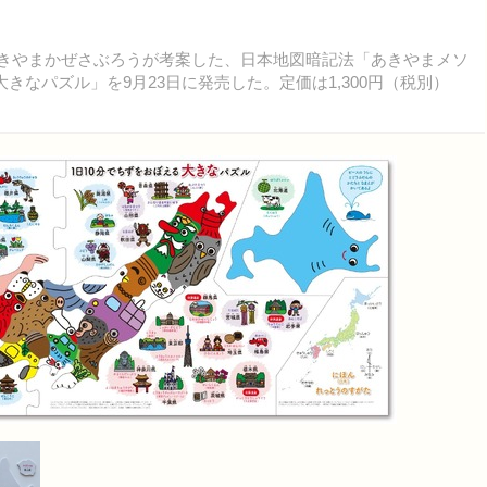
きやまかぜさぶろうが考案した、日本地図暗記法「あきやまメソ
きなパズル」を9月23日に発売した。定価は1,300円（税別）