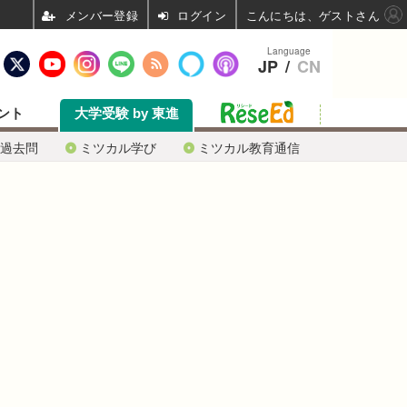
ログイン
こんにちは、ゲストさん
Language
JP
/
CN
ント
大学受験 by 東進
過去問
ミツカル学び
ミツカル教育通信