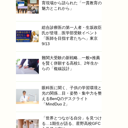
育現場から語られた「一貫教育の
魅力とこれから」
総合診療医の第一人者・生坂政臣
氏が登壇…医学部受験イベント
「医師を目指す君たちへ」東京
9/13
難関大受験の新戦略…一般×推薦
を賢く併願する高校1、2年生か
らの「複線設計」
眼科医に聞く、子供の学習環境と
光の関係…目・姿勢・集中力を整
えるBenQのデスクライト
「MindDuo 2」
「世界とつながる自分」を見つけ
る…1期生が語る、星野高校GFC