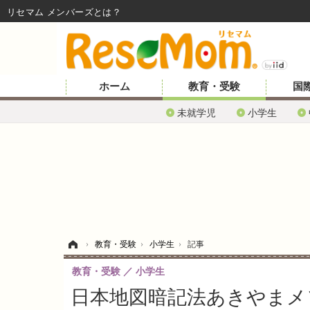
リセマム メンバーズ
ホーム
教育・受験
国
未就学児
小学生
ホーム
›
教育・受験
›
小学生
›
記事
教育・受験
小学生
日本地図暗記法あきやまメ