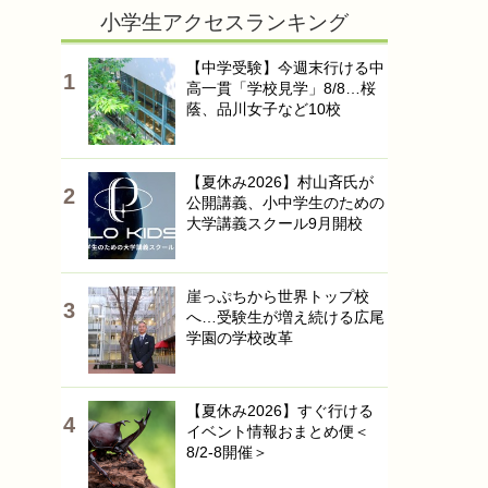
小学生アクセスランキング
【中学受験】今週末行ける中
高一貫「学校見学」8/8…桜
蔭、品川女子など10校
【夏休み2026】村山斉氏が
公開講義、小中学生のための
大学講義スクール9月開校
崖っぷちから世界トップ校
へ…受験生が増え続ける広尾
学園の学校改革
【夏休み2026】すぐ行ける
イベント情報おまとめ便＜
8/2-8開催＞