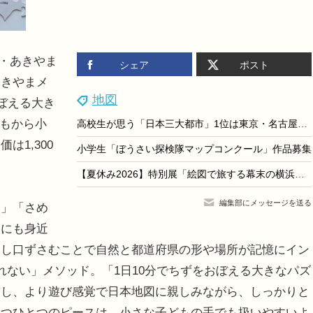
・あきやま
シェア
ポスト
あきやまメ
地図
ぼえる大き
どもから小
高校生が思う「日本三大都市」1位は東京・名古屋・大阪、2位に横浜が入る理由とは
1,300
小学生「ぼうさい探検隊マップコンクール」作品募集
【夏休み2026】特別展「絵図で旅する幕末の横浜」7/18開幕
編集部にメッセージを送る
」「さめ
もにも身近
返し口ずさむことで自然と都道府県の形や場所が記憶にイン
れない」メソッド。「1日10分でちずをおぼえる大きなパズ
用し、より遊び感覚で日本地図に親しみながら、しっかりと
とつひとつのピースは、小さな子どもの手でも扱いやすいよ