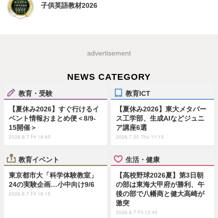
子供英語教材2026
advertisement
NEWS CATEGORY
教育・受験
教育ICT
【夏休み2026】すぐ行けるイ
【夏休み2026】東大メタバー
ベント情報おまとめ便＜8/9-
ス工学部、生成AIなどジュニ
15開催＞
ア講座6選
2026.8.7 Fri 19:45
2026.7.30 Thu 11:15
教育イベント
生活・健康
東京都市大「科学体験教室」
【高校野球2026夏】第3日朝
24の実験企画…小中向け9/6
の部は東海大甲府が勝利、午
後の部で八幡商と健大高崎が
2026.8.7 Fri 18:15
激突
2026.8.7 Fri 12:45