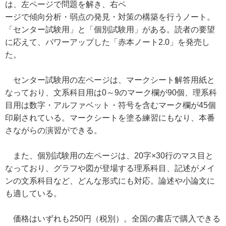
は、左ページで問題を解き、右ペ
ージで傾向分析・弱点の発見・対策の構築を行うノート。
「センター試験用」と「個別試験用」がある。読者の要望
に応えて、パワーアップした「赤本ノート2.0」を発売し
た。
センター試験用の左ページは、マークシート解答用紙と
なっており、文系科目用は0～9のマーク欄が90個、理系科
目用は数字・アルファベット・符号を含むマーク欄が45個
印刷されている。マークシートを塗る練習にもなり、本番
さながらの演習ができる。
また、個別試験用の左ページは、20字×30行のマス目と
なっており、グラフや図が登場する理系科目、記述がメイ
ンの文系科目など、どんな形式にも対応。論述や小論文に
も適している。
価格はいずれも250円（税別）。全国の書店で購入できる