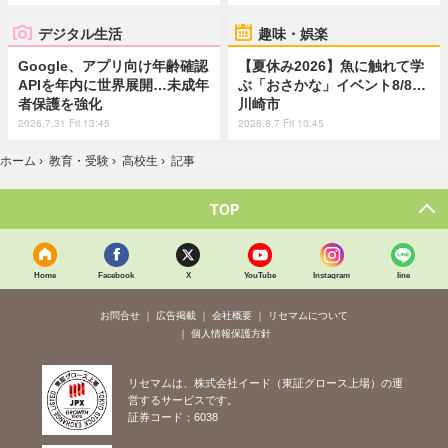
デジタル生活
趣味・娯楽
Google、アプリ向け年齢確認
【夏休み2026】魚に触れて学
APIを年内に世界展開…未成年
ぶ「おさかな」イベント8/8…
者保護を強化
川崎市
2026.7.31 Fri 13:45
2026.8.7 Fri 10:45
ホーム
›
教育・受験
›
高校生
›
記事
TOP
Home
Facebook
X
YouTube
Instagram
line
お問合せ
広告掲載
会社概要
リセマムについて
個人情報保護方針
リセマムは、株式会社イード（東証グロース上場）の運
営するサービスです。
証券コード：6038