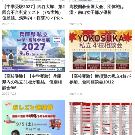
【中学受験2027】四谷大塚、第2
高校囲碁全国大会、団体戦は
回合不合判定テスト（7/5実施）
灘・南山女子部が優勝
偏差値…筑駒74・桜蔭70＜PR＞
2026.7.10
2026.8.5
【高校受験】【中学受験】兵庫
【高校受験】横須賀の私立4校が
県内の私立31校が集結、個別相
参加…合同相談会10/12
談会9/6
2026.7.28
2026.8.5