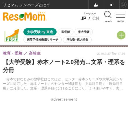
リセマム メンバーズ
Language
JP
/
CN
menu
search
大学受験 by 東進
医学部
東大受験
医専予備校徹底リサーチ
河合塾×東大特集
親子で考える大学選び
高校受験
中学受験
小学校受験
教育・受験
高校生
2016.9.27 Tue 17:39
共通テスト
夏休み
8月開催学校説明会・相談会
【大学受験】赤本ノート2.0発売…文系・理系を
8月開催イベント・WS
全国公立高校 過去問
人気記事
分冊
自由研究教材（小学生向け）
自由研究教材（中学生向け）
ランキング
赤本でおなじみの教学社はこのほど、センター赤本シリーズや大学入試シリ
ーズに対応した「赤本ノート」のセンター試験用を「文系科目用」「理系科目
用」に分冊した。文系・理系科目に分けることにより、より使いやすく、実践
的な対策ができるという。
advertisement