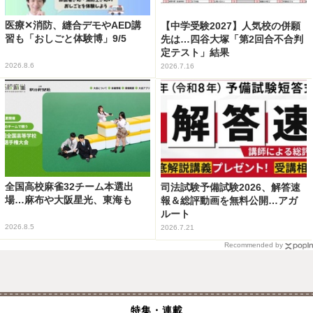
医療✕消防、縫合デモやAED講
【中学受験2027】人気校の併願
習も「おしごと体験博」9/5
先は…四谷大塚「第2回合不合判
定テスト」結果
2026.8.6
2026.7.16
全国高校麻雀32チーム本選出
司法試験予備試験2026、解答速
場…麻布や大阪星光、東海も
報＆総評動画を無料公開…アガ
ルート
2026.8.5
2026.7.21
Recommended by
特集・連載