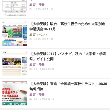
教育・受験
2016.9.27 Tue 14:18
【大学受験】駿台、高校生親子のための大学別進
学講演会10-11月
教育イベント
2016.9.20 Tue 14:45
【大学受験2017】パスナビ、秋の「大学祭・学園
祭」ガイド公開
教育・受験
2016.9.14 Wed 16:45
【大学受験】東進「全国統一高校生テスト」10/30
無料招待
教育・受験
2016.9.12 Mon 12:45