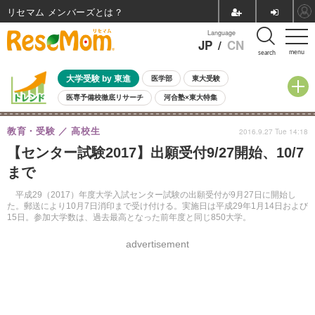
リセマム メンバーズ
Language
JP
/
CN
menu
search
大学受験 by 東進
医学部
東大受験
医専予備校徹底リサーチ
河合塾×東大特集
親子で考える大学選び
高校受験
中学受験
小学校受験
教育・受験
高校生
2016.9.27 Tue 14:18
共通テスト
夏休み
8月開催学校説明会・相談会
【センター試験2017】出願受付9/27開始、10/7
8月開催イベント・WS
全国公立高校 過去問
人気記事
まで
自由研究教材（小学生向け）
自由研究教材（中学生向け）
ランキング
平成29（2017）年度大学入試センター試験の出願受付が9月27日に開始し
た。郵送により10月7日消印まで受け付ける。実施日は平成29年1月14日および
15日。参加大学数は、過去最高となった前年度と同じ850大学。
advertisement