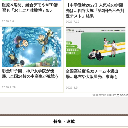
医療✕消防、縫合デモやAED講
【中学受験2027】人気校の併願
習も「おしごと体験博」9/5
先は…四谷大塚「第2回合不合判
定テスト」結果
2026.8.6
2026.7.16
砂金甲子園、神戸女学院が優
全国高校麻雀32チーム本選出
勝…全国14校の中高生が腕競う
場…麻布や大阪星光、東海も
2026.7.29
2026.8.5
Recommended by
特集・連載