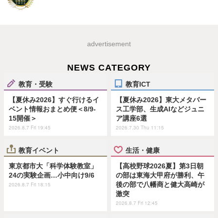
advertisement
NEWS CATEGORY
教育・受験
教育ICT
【夏休み2026】すぐ行けるイ
【夏休み2026】東大メタバー
ベント情報おまとめ便＜8/9-
ス工学部、生成AIなどジュニ
15開催＞
ア講座6選
2026.8.7 Fri 19:45
2026.7.30 Thu 11:15
教育イベント
生活・健康
東京都市大「科学体験教室」
【高校野球2026夏】第3日朝
24の実験企画…小中向け9/6
の部は東海大甲府が勝利、午
後の部で八幡商と健大高崎が
2026.8.7 Fri 18:15
激突
2026.8.7 Fri 12:45