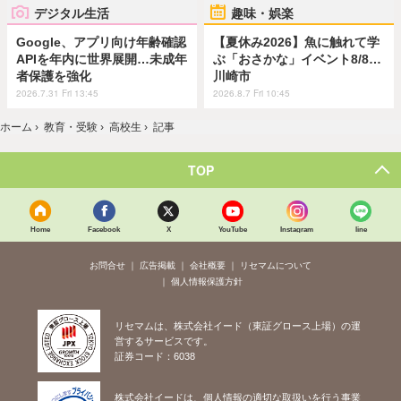
デジタル生活
趣味・娯楽
Google、アプリ向け年齢確認
【夏休み2026】魚に触れて学
APIを年内に世界展開…未成年
ぶ「おさかな」イベント8/8…
者保護を強化
川崎市
2026.7.31 Fri 13:45
2026.8.7 Fri 10:45
ホーム
›
教育・受験
›
高校生
›
記事
TOP
Home
Facebook
X
YouTube
Instagram
line
お問合せ
広告掲載
会社概要
リセマムについて
個人情報保護方針
リセマムは、株式会社イード（東証グロース上場）の運
営するサービスです。
証券コード：6038
株式会社イードは、個人情報の適切な取扱いを行う事業