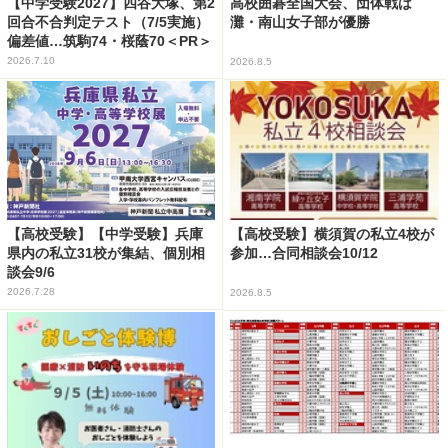
【中学受験2027】四谷大塚、第2
高校囲碁全国大会、団体戦は
回合不合判定テスト（7/5実施）
灘・南山女子部が優勝
偏差値…筑駒74・桜蔭70＜PR＞
2026.7.10
2026.8.5
【高校受験】【中学受験】兵庫
【高校受験】横須賀の私立4校が
県内の私立31校が集結、個別相
参加…合同相談会10/12
談会9/6
2026.7.28
2026.8.5