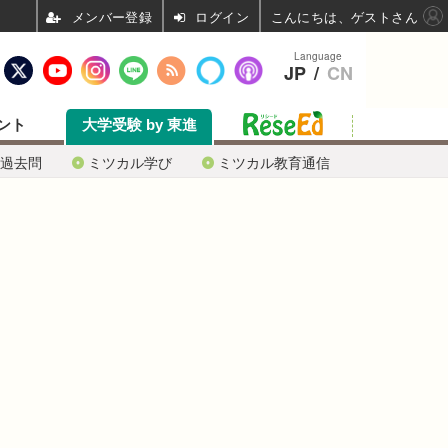
ログイン
こんにちは、ゲストさん
Language
JP
/
CN
ント
大学受験 by 東進
過去問
ミツカル学び
ミツカル教育通信