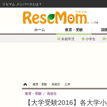
リセマム メンバーズ
ホーム
教育・受験
国
未就学児
小学生
ホーム
›
教育・受験
›
高校生
›
記事
教育・受験
高校生
【大学受験2016】各大学