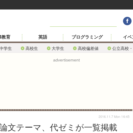
際教育
英語
プログラミング
イベ
中学生
高校生
大学生
高校偏差値
公立高校・
advertisement
2016.11.7 Mon 16:45
小論文テーマ、代ゼミが一覧掲載