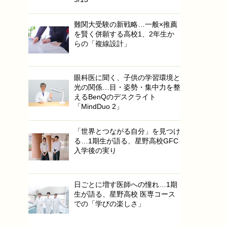
難関大受験の新戦略…一般×推薦
を賢く併願する高校1、2年生か
らの「複線設計」
眼科医に聞く、子供の学習環境と
光の関係…目・姿勢・集中力を整
えるBenQのデスクライト
「MindDuo 2」
「世界とつながる自分」を見つけ
る…1期生が語る、星野高校GFC
入学後の実り
日ごとに増す医師への憧れ…1期
生が語る、星野高校 医専コース
での「学びの楽しさ」