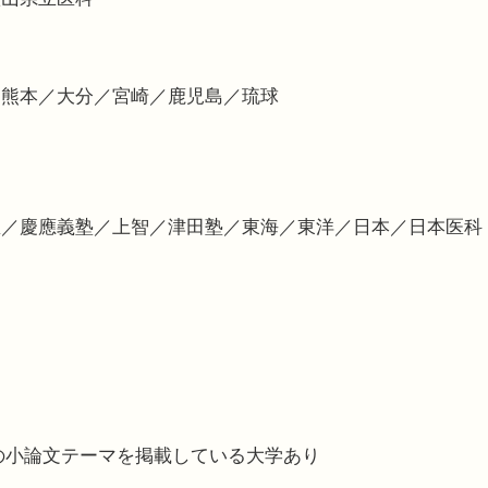
／熊本／大分／宮崎／鹿児島／琉球
里／慶應義塾／上智／津田塾／東海／東洋／日本／日本医科
度の小論文テーマを掲載している大学あり