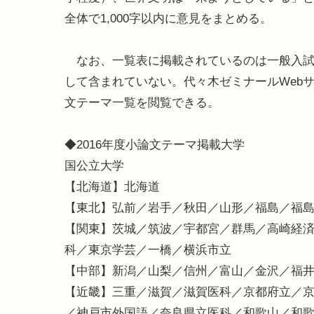
全体で1,000字以内に意見をまとめる。
なお、一覧表に掲載されているのは一般入試
して含まれていない。代々木ゼミナールWebサイ
文テーマ一覧を閲覧できる。
◆2016年度小論文テーマ掲載大学
国公立大学
【北海道】北海道
【東北】弘前／岩手／秋田／山形／福島／福
【関東】茨城／筑波／宇都宮／群馬／高崎経
科／東京学芸／一橋／横浜市立
【中部】新潟／山梨／信州／富山／金沢／福
【近畿】三重／滋賀／滋賀医科／京都府立／
／神戸市外国語／奈良県立医科／和歌山／和