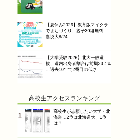
【夏休み2026】教育版マイクラ
でまちづくり、親子30組無料…
嘉悦大8/24
【大学受験2026】北大一般選
抜、道内出身者割合は前期33.4％
…過去10年で2番目の低さ
高校生アクセスランキング
高校生が志願したい大学・北
海道…2位は北海道大、1位
は？