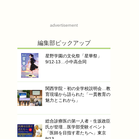
advertisement
編集部ピックアップ
星野学園の文化祭「星華祭」
9/12-13…小中高合同
関西学院・初の全学校説明会…教
育現場から語られた「一貫教育の
魅力とこれから」
総合診療医の第一人者・生坂政臣
氏が登壇…医学部受験イベント
「医師を目指す君たちへ」東京
9/13