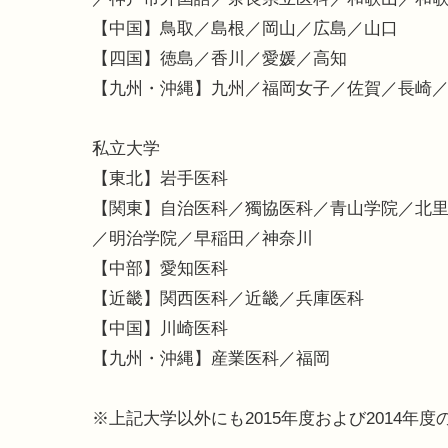
【中国】鳥取／島根／岡山／広島／山口
【四国】徳島／香川／愛媛／高知
【九州・沖縄】九州／福岡女子／佐賀／長崎
私立大学
【東北】岩手医科
【関東】自治医科／獨協医科／青山学院／北
／明治学院／早稲田／神奈川
【中部】愛知医科
【近畿】関西医科／近畿／兵庫医科
【中国】川崎医科
【九州・沖縄】産業医科／福岡
※上記大学以外にも2015年度および2014年