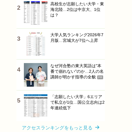
高校生が志願したい大学・東
海北陸…2位は中京大、1位
は？
大学人気ランキング2026年7
月版…宮城大が7位へ上昇
なぜ河合塾の東大英語は"本
番で崩れない"のか…2人の名
講師が明かす指導の全貌
PR
「志願したい大学」6エリア
で私立が1位…国公立志向は2
年連続低下
アクセスランキングをもっと見る