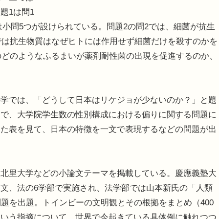
題1は問1
4は小問5つが設けられている。問題2の問2では、細菌が抗生
3では抗生物質はなぜヒトには作用せず細菌だけを殺すのかを
間のどのようなふるまいが薬剤耐性菌の出現を促進するのか、
学では、「どうして日本はリケジョが少ないのか？」と題
んで、大学院学生数の性別構成における偏りに関する問題に
した表を見て、日本の特徴を一文で表現するなどの問題が出
北里大学などの小論文テーマを掲載している。慶應義塾大
文、法の6学部で実施され、法学部では山本新氏の「人類
問題を出題。トインビーの文明観とその根拠をまとめ（400
という指摘について、世界で今起きている具体例に触れつつ