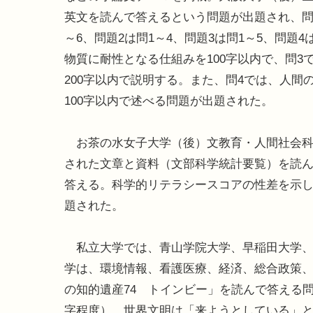
英文を読んで答えるという問題が出題され、問
～6、問題2は問1～4、問題3は問1～5、問題
物質に耐性となる仕組みを100字以内で、問
200字以内で説明する。また、問4では、人
100字以内で述べる問題が出題された。
お茶の水女子大学（後）文教育・人間社会科
された文章と資料（文部科学統計要覧）を読
答える。科学的リテラシースコアの性差を示
題された。
私立大学では、青山学院大学、早稲田大学、
学は、環境情報、看護医療、経済、総合政策、
の知的遺産74 トインビー」を読んで答える
字程度）、世界文明は「来ようとしている」