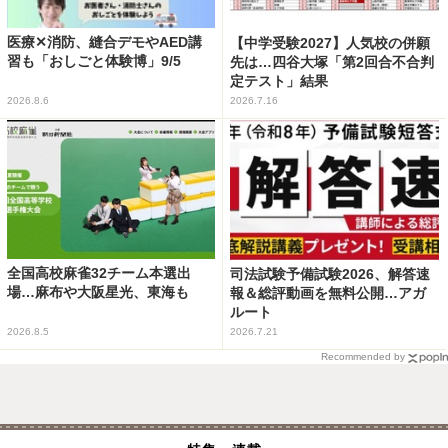
医療✕消防、縫合デモやAED講
【中学受験2027】人気校の併願
習も「おしごと体験博」9/5
先は…四谷大塚「第2回合不合判
定テスト」結果
2026.8.6
2026.7.16
全国高校麻雀32チーム本選出
司法試験予備試験2026、解答速
場…麻布や大阪星光、東海も
報＆総評動画を無料公開…アガ
ルート
2026.8.5
2026.7.21
Recommended by