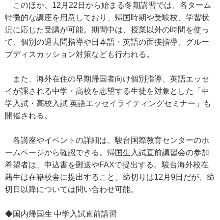
このほか、12月22日から始まる冬期講習では、各ターム
特徴的な講座を用意しており、帰国時期や受験校、学習状
況に応じた受講が可能。期間中は、授業以外の時間を使っ
て、個別の過去問指導や日本語・英語の面接指導、グルー
プディスカッション対策なども行われる。
また、海外在住の早期帰国者向け個別指導、英語エッセ
イが課される中学・高校を志望する生徒を対象とした「中
学入試・高校入試 英語エッセイライティングセミナー」も
開催される。
各講座やイベントの詳細は、駿台国際教育センターのホ
ームページから確認できる。帰国生入試直前講習会の参加
希望者は、申込書を郵送やFAXで提出する。駿台海外校在
籍生は在籍校舎に提出すること。締切りは12月9日だが、締
切日以降については問い合わせ可能。
◆国内帰国生 中学入試直前講習