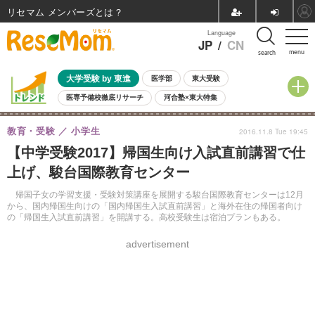
リセマム メンバーズ
Language
JP
/
CN
menu
search
大学受験 by 東進
医学部
東大受験
医専予備校徹底リサーチ
河合塾×東大特集
親子で考える大学選び
高校受験
中学受験
小学校受験
教育・受験
小学生
2016.11.8 Tue 19:45
共通テスト
夏休み
8月開催学校説明会・相談会
【中学受験2017】帰国生向け入試直前講習で仕
8月開催イベント・WS
全国公立高校 過去問
人気記事
上げ、駿台国際教育センター
自由研究教材（小学生向け）
自由研究教材（中学生向け）
ランキング
帰国子女の学習支援・受験対策講座を展開する駿台国際教育センターは12月
から、国内帰国生向けの「国内帰国生入試直前講習」と海外在住の帰国者向け
の「帰国生入試直前講習」を開講する。高校受験生は宿泊プランもある。
advertisement