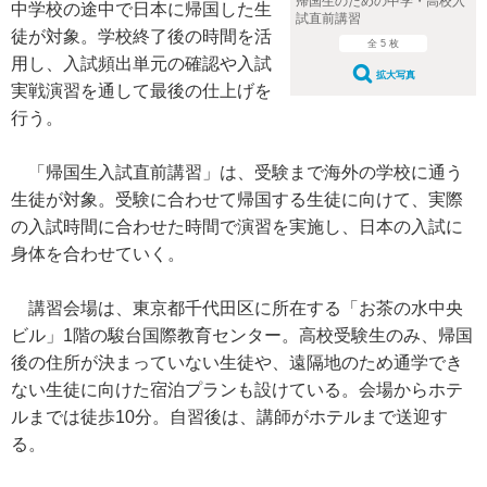
帰国生のための中学・高校入
中学校の途中で日本に帰国した生
試直前講習
徒が対象。学校終了後の時間を活
全 5 枚
用し、入試頻出単元の確認や入試
拡大写真
実戦演習を通して最後の仕上げを
行う。
「帰国生入試直前講習」は、受験まで海外の学校に通う
生徒が対象。受験に合わせて帰国する生徒に向けて、実際
の入試時間に合わせた時間で演習を実施し、日本の入試に
身体を合わせていく。
講習会場は、東京都千代田区に所在する「お茶の水中央
ビル」1階の駿台国際教育センター。高校受験生のみ、帰国
後の住所が決まっていない生徒や、遠隔地のため通学でき
ない生徒に向けた宿泊プランも設けている。会場からホテ
ルまでは徒歩10分。自習後は、講師がホテルまで送迎す
る。