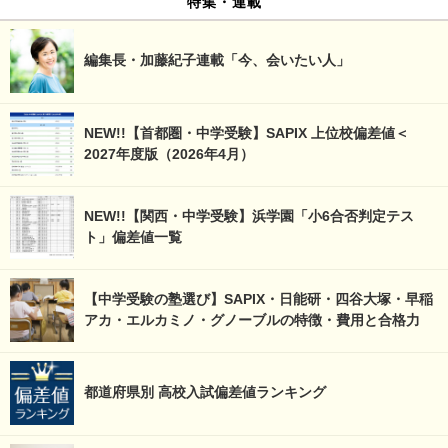
特集・連載
編集長・加藤紀子連載「今、会いたい人」
NEW!!【首都圏・中学受験】SAPIX 上位校偏差値＜
2027年度版（2026年4月）
NEW!!【関西・中学受験】浜学園「小6合否判定テス
ト」偏差値一覧
【中学受験の塾選び】SAPIX・日能研・四谷大塚・早稲
アカ・エルカミノ・グノーブルの特徴・費用と合格力
都道府県別 高校入試偏差値ランキング