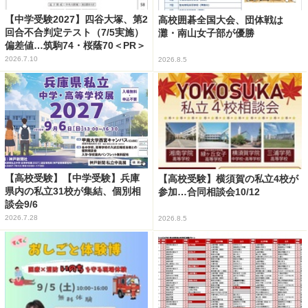
【中学受験2027】四谷大塚、第2
高校囲碁全国大会、団体戦は
回合不合判定テスト（7/5実施）
灘・南山女子部が優勝
偏差値…筑駒74・桜蔭70＜PR＞
2026.7.10
2026.8.5
【高校受験】【中学受験】兵庫
【高校受験】横須賀の私立4校が
県内の私立31校が集結、個別相
参加…合同相談会10/12
談会9/6
2026.7.28
2026.8.5