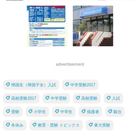
advertisement
帰国生（帰国子女）入試
中学受験2017
高校受験2017
中学受験
高校受験
入試
受験
小学生
中学生
保護者
駿台
冬休み
教育・受験 トピックス
東大受験