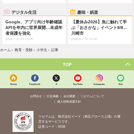
デジタル生活
趣味・娯楽
Google、アプリ向け年齢確認
【夏休み2026】魚に触れて学
APIを年内に世界展開…未成年
ぶ「おさかな」イベント8/8…
者保護を強化
川崎市
2026.7.31 Fri 13:45
2026.8.7 Fri 10:45
ホーム
›
教育・受験
›
小学生
›
記事
TOP
Home
Facebook
X
YouTube
Instagram
line
お問合せ
広告掲載
会社概要
リセマムについて
個人情報保護方針
リセマムは、株式会社イード（東証グロース上場）の運
営するサービスです。
証券コード：6038