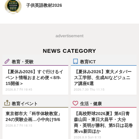
子供英語教材2026
advertisement
NEWS CATEGORY
教育・受験
教育ICT
【夏休み2026】すぐ行けるイ
【夏休み2026】東大メタバー
ベント情報おまとめ便＜8/9-
ス工学部、生成AIなどジュニ
15開催＞
ア講座6選
2026.8.7 Fri 19:45
2026.7.30 Thu 11:15
教育イベント
生活・健康
東京都市大「科学体験教室」
【高校野球2026夏】第4日青
24の実験企画…小中向け9/6
森山田・東日大昌平・大分
商・英明が勝利、第5日は花巻
2026.8.7 Fri 18:15
東vs新田ほか
2026.8.9 Sun 9:15